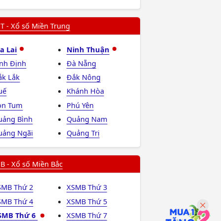
T - Xổ số Miền Trung
a Lai
Ninh Thuận
ình Định
Đà Nẵng
ắk Lắk
Đắk Nông
uế
Khánh Hòa
on Tum
Phú Yên
uảng Bình
Quảng Nam
uảng Ngãi
Quảng Trị
B - Xổ số Miền Bắc
SMB Thứ 2
XSMB Thứ 3
SMB Thứ 4
XSMB Thứ 5
SMB Thứ 6
XSMB Thứ 7