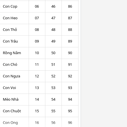
Con Cọp
06
46
86
Con Heo
07
47
87
Con Thỏ
08
48
88
Con Trâu
09
49
89
Rồng Nằm
10
50
90
Con Chó
11
51
91
Con Ngựa
12
52
92
Con Voi
13
53
93
Mèo Nhà
14
54
94
Con Chuột
15
55
95
Con Ong
16
56
96