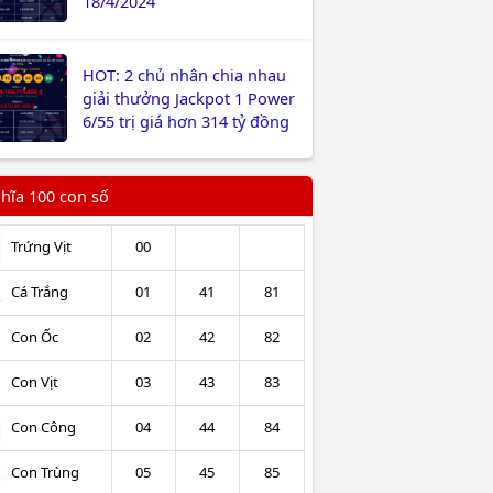
18/4/2024
HOT: 2 chủ nhân chia nhau
giải thưởng Jackpot 1 Power
6/55 trị giá hơn 314 tỷ đồng
hĩa 100 con số
Trứng Vịt
00
Cá Trắng
01
41
81
Con Ốc
02
42
82
Con Vịt
03
43
83
Con Công
04
44
84
Con Trùng
05
45
85