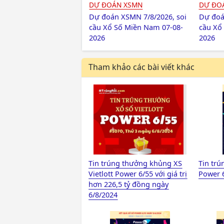
DỰ ĐOÁN XSMN
DỰ ĐO
Dự đoán XSMN 7/8/2026, soi
Dự đoá
cầu Xổ Số Miền Nam 07-08-
cầu Xổ
2026
2026
Tham khảo các bài viết khác
Tin trúng thưởng khủng XS
Tin trú
Vietlott Power 6/55 với giá trị
Power 
hơn 226,5 tỷ đồng ngày
6/8/2024