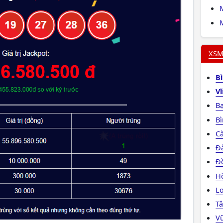
XSM
B
V
Bạ
B
C
Đ
Đ
H
L
T
V