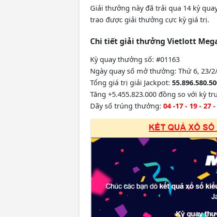
Giải thưởng này đã trải qua 14 kỳ qua
trao được giải thưởng cực kỳ giá trị.
Chi tiết giải thưởng Vietlott Me
Kỳ quay thưởng số: #01163
Ngày quay số mở thưởng: Thứ 6, 23/2
Tổng giá trị giải Jackpot:
55.896.580.5
Tăng +5.455.823.000 đồng so với kỳ tr
Dãy số trúng thưởng:
04 -
17 - 19 - 27 -