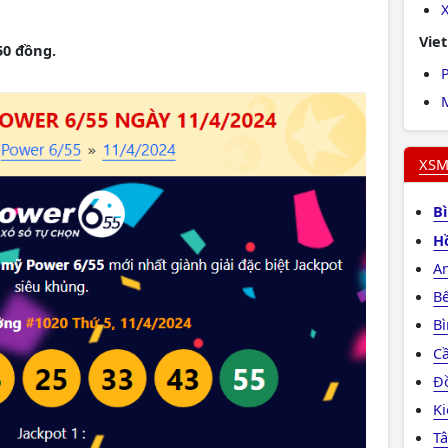
Viet
50 đồng.
P
XSM
B
H
A
Bế
B
C
Đ
K
T