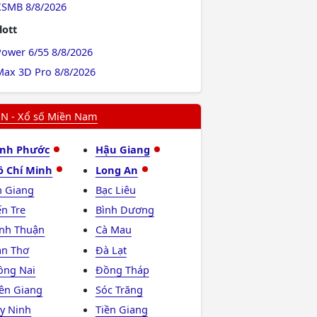
XSMB 8/8/2026
lott
ower 6/55 8/8/2026
Max 3D Pro 8/8/2026
N - Xổ số Miền Nam
ình Phước
Hậu Giang
ồ Chí Minh
Long An
n Giang
Bạc Liêu
n Tre
Bình Dương
ình Thuận
Cà Mau
ần Thơ
Đà Lạt
ồng Nai
Đồng Tháp
iên Giang
Sóc Trăng
ây Ninh
Tiền Giang