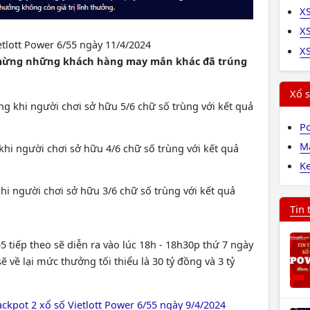
X
X
etlott Power 6/55 ngày 11/4/2024
X
c mừng những khách hàng may mắn khác đã trúng
Xổ s
ồng khi người chơi sở hữu 5/6 chữ số trùng với kết quả
P
M
 khi người chơi sở hữu 4/6 chữ số trùng với kết quả
K
khi người chơi sở hữu 3/6 chữ số trùng với kết quả
Tin 
tiếp theo sẽ diễn ra vào lúc 18h - 18h30p thứ 7 ngày
ẽ về lại mức thưởng tối thiểu là 30 tỷ đồng và 3 tỷ
ackpot 2 xổ số Vietlott Power 6/55 ngày 9/4/2024