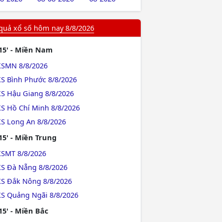
 quả xổ số hôm nay 8/8/2026
15' - Miền Nam
XSMN 8/8/2026
S Bình Phước 8/8/2026
XS Hậu Giang 8/8/2026
S Hồ Chí Minh 8/8/2026
S Long An 8/8/2026
15' - Miền Trung
XSMT 8/8/2026
XS Đà Nẵng 8/8/2026
XS Đắk Nông 8/8/2026
XS Quảng Ngãi 8/8/2026
15' - Miền Bắc