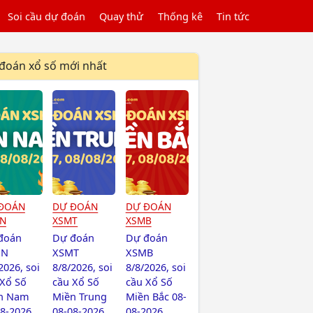
Soi cầu dự đoán
Quay thử
Thống kê
Tin tức
đoán xổ số mới nhất
ĐOÁN
DỰ ĐOÁN
DỰ ĐOÁN
N
XSMT
XSMB
đoán
Dự đoán
Dự đoán
MN
XSMT
XSMB
2026, soi
8/8/2026, soi
8/8/2026, soi
 Xổ Số
cầu Xổ Số
cầu Xổ Số
n Nam
Miền Trung
Miền Bắc 08-
08-2026
08-08-2026
08-2026