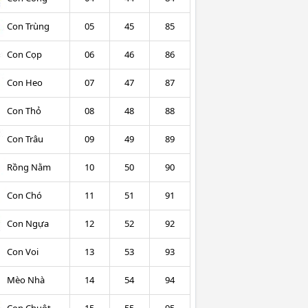
Con Trùng
05
45
85
Con Cọp
06
46
86
Con Heo
07
47
87
Con Thỏ
08
48
88
Con Trâu
09
49
89
Rồng Nằm
10
50
90
Con Chó
11
51
91
Con Ngựa
12
52
92
Con Voi
13
53
93
Mèo Nhà
14
54
94
Con Chuột
15
55
95