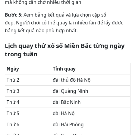
mà không cần chờ nhiều thời gian.
Bước 5
: Xem bảng kết quả và lựa chọn cặp số
đẹp. Người chơi có thể quay lại nhiều lần để lấy được
bảng kết quả nào phù hợp nhất.
Lịch quay thử xổ số Miền Bắc từng ngày
trong tuần
Ngày
Tỉnh quay
Thứ 2
đài thủ đô Hà Nội
Thứ 3
đài Quảng Ninh
Thứ 4
đài Bắc Ninh
Thứ 5
đài Hà Nội
Thứ 6
đài Hải Phòng