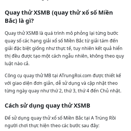
Quay thử XSMB (quay thử xổ số Miền
Bắc) là gì?
Quay thử XSMB là quá trình mô phỏng lại từng bước
quay số các hạng giải xổ số Miền Bắc từ giải tám đến
giải đặc biệt giống như thực tế, tuy nhiên kết quả hiển
thị đều được tạo một cách ngẫu nhiên, không theo quy
luật nào cả.
Công cụ quay thử MB tại ATrungRoi.com được thiết kế
với giao diện đơn giản, dễ sử dụng và cập nhật theo
từng ngày quay như thứ 2, thứ 3, thứ 4 đến Chủ nhật.
Cách sử dụng quay thử XSMB
Để sử dụng quay thử xổ số Miền Bắc tại A Trúng Rồi
người chơi thực hiện theo các bước sau đây: