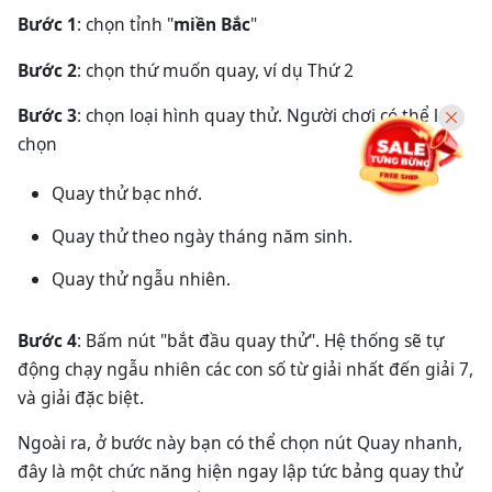
Bước 1
: chọn tỉnh "
miền Bắc
"
Bước 2
: chọn thứ muốn quay, ví dụ Thứ 2
Bước 3
: chọn loại hình quay thử. Người chơi có thể lựa
chọn
Quay thử bạc nhớ.
Quay thử theo ngày tháng năm sinh.
Quay thử ngẫu nhiên.
Bước 4
: Bấm nút "bắt đầu quay thử". Hệ thống sẽ tự
động chạy ngẫu nhiên các con số từ giải nhất đến giải 7,
và giải đặc biệt.
Ngoài ra, ở bước này bạn có thể chọn nút Quay nhanh,
đây là một chức năng hiện ngay lập tức bảng quay thử