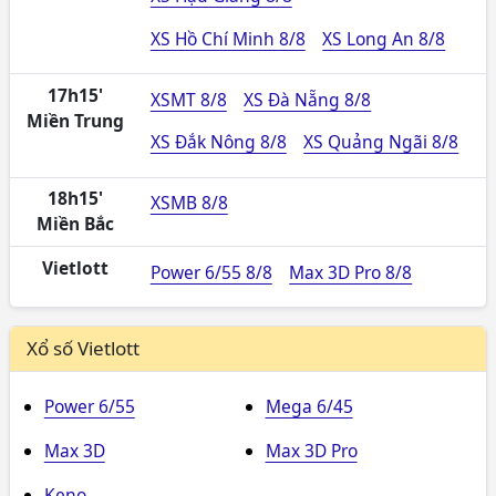
XS Hồ Chí Minh 8/8
XS Long An 8/8
17h15'
XSMT 8/8
XS Đà Nẵng 8/8
Miền Trung
XS Đắk Nông 8/8
XS Quảng Ngãi 8/8
18h15'
XSMB 8/8
Miền Bắc
Vietlott
Power 6/55 8/8
Max 3D Pro 8/8
Xổ số Vietlott
Power 6/55
Mega 6/45
Max 3D
Max 3D Pro
Keno