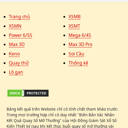
Trang chủ
XSMB
XSMN
XSMT
Power 6/55
Mega 6/45
Max 3D
Max 3D Pro
Keno
Soi Cầu
Quay thử
Thống kê
Lô gan
Bảng kết quả trên Website chỉ có tính chất tham khảo trước:
Trong mọi trường hợp chỉ có duy nhất "Biên Bản Xác Nhận
Kết Quả Quay Số Mở Thưởng" của Hội Đồng Giám Sát Xổ Số
Kiến Thiết ký (sau khi kết thúc buổi quay số mở thưởng vài