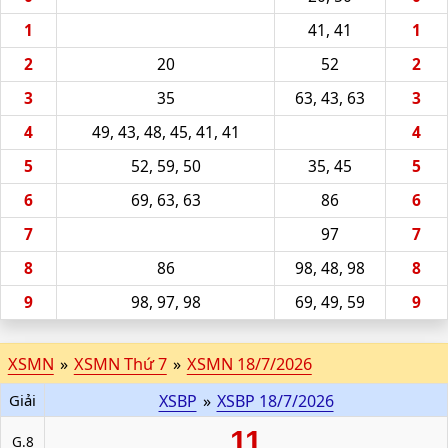
1
41, 41
1
2
20
52
2
3
35
63, 43, 63
3
4
49, 43, 48, 45, 41, 41
4
5
52, 59, 50
35, 45
5
6
69, 63, 63
86
6
7
97
7
8
86
98, 48, 98
8
9
98, 97, 98
69, 49, 59
9
XSMN
»
XSMN Thứ 7
»
XSMN 18/7/2026
Giải
XSBP
»
XSBP 18/7/2026
11
G.8