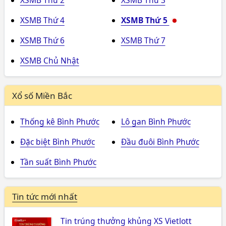
XSMB Thứ 4
XSMB Thứ 5
XSMB Thứ 6
XSMB Thứ 7
XSMB Chủ Nhật
Xổ số Miền Bắc
Thống kê Bình Phước
Lô gan Bình Phước
Đặc biệt Bình Phước
Đầu đuôi Bình Phước
Tần suất Bình Phước
Tin tức mới nhất
Tin trúng thưởng khủng XS Vietlott