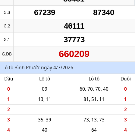
67239
87340
G.3
46111
G.2
37773
G.1
660209
G.ĐB
Lô tô Bình Phước ngày 4/7/2026
Đầu
Lô tô
Lô tô
Đuôi
0
09
60, 70, 70, 40
0
1
13, 11
81, 51, 11
1
2
2
3
35, 39
73, 13, 73
3
4
40
64
4