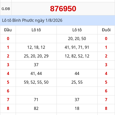
876950
G.ĐB
Lô tô Bình Phước ngày 1/8/2026
Đầu
Lô tô
Lô tô
Đuôi
0
20, 20, 50
0
1
12, 18, 12
41, 91, 71, 91
1
2
25, 20, 20, 29
12, 82, 52, 12
2
3
37
3
4
41, 44
44
4
5
59, 52, 55, 50
25, 55
5
6
6
7
71
37
7
8
82
18
8