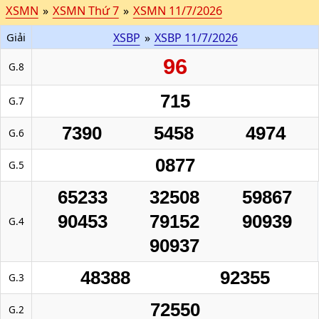
XSMN
»
XSMN Thứ 7
»
XSMN 11/7/2026
Giải
XSBP
»
XSBP 11/7/2026
96
G.8
715
G.7
7390
5458
4974
G.6
0877
G.5
65233
32508
59867
90453
79152
90939
G.4
90937
48388
92355
G.3
72550
G.2