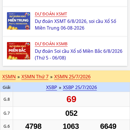
DỰ ĐOÁN XSMT
Dự đoán XSMT 6/8/2026, soi cầu Xổ Số
Miền Trung 06-08-2026
DỰ ĐOÁN XSMB
Dự đoán Soi cầu Xổ số Miền Bắc 6/8/2026
(Thứ 5 - 06/08)
XSMN
»
XSMN Thứ 7
»
XSMN 25/7/2026
Giải
XSBP
»
XSBP 25/7/2026
69
G.8
052
G.7
4798
1063
6649
G.6