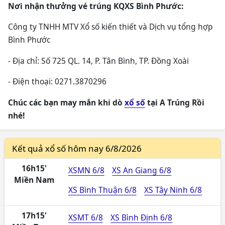
Nơi nhận thưởng vé trúng KQXS Bình Phước:
Công ty TNHH MTV Xổ số kiến thiết và Dịch vụ tổng hợp
Bình Phước
- Địa chỉ: Số 725 QL. 14, P. Tân Bình, TP. Đồng Xoài
- Điện thoại: 0271.3870296
Chúc các bạn may mắn khi dò
xổ số
tại A Trúng Rồi
nhé!
Kết quả xổ số hôm nay 6/8/2026
16h15'
XSMN 6/8
XS An Giang 6/8
Miền Nam
XS Bình Thuận 6/8
XS Tây Ninh 6/8
17h15'
XSMT 6/8
XS Bình Định 6/8