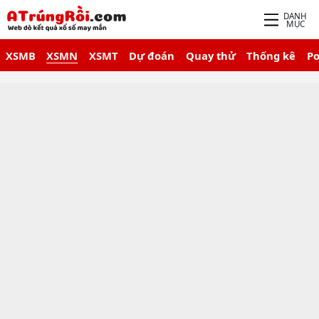
DANH
MỤC
XSMB
XSMN
XSMT
Dự đoán
Quay thử
Thống kê
P