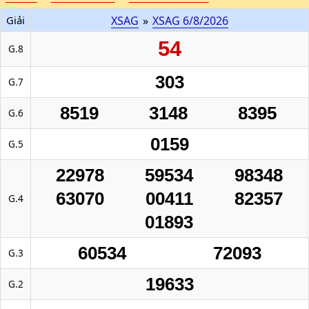
Giải
XSAG
»
XSAG 6/8/2026
54
G.8
303
G.7
8519
3148
8395
G.6
0159
G.5
22978
59534
98348
63070
00411
82357
G.4
01893
60534
72093
G.3
19633
G.2