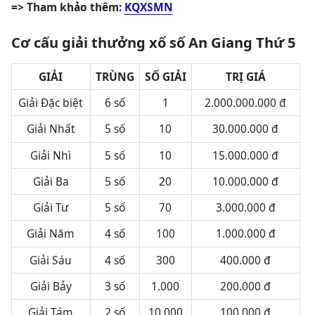
=> Tham khảo thêm:
KQXSMN
Cơ cấu giải thưởng xổ số An Giang Thứ 5
GIẢI
TRÙNG
SỐ GIẢI
TRỊ GIÁ
Giải Đặc biệt
6 số
1
2.000.000.000 đ
Giải Nhất
5 số
10
30.000.000 đ
Giải Nhì
5 số
10
15.000.000 đ
Giải Ba
5 số
20
10.000.000 đ
Giải Tư
5 số
70
3.000.000 đ
Giải Năm
4 số
100
1.000.000 đ
Giải Sáu
4 số
300
400.000 đ
Giải Bảy
3 số
1.000
200.000 đ
Giải Tám
2 số
10.000
100.000 đ