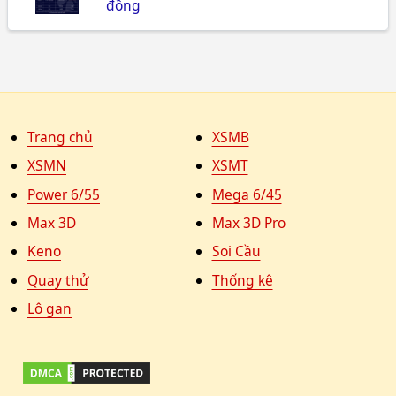
đồng
Trang chủ
XSMB
XSMN
XSMT
Power 6/55
Mega 6/45
Max 3D
Max 3D Pro
Keno
Soi Cầu
Quay thử
Thống kê
Lô gan