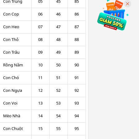
Con Trùng
05
45
85
Con Cọp
06
46
86
Con Heo
07
47
87
Con Thỏ
08
48
88
Con Trâu
09
49
89
Rồng Nằm
10
50
90
Con Chó
11
51
91
Con Ngựa
12
52
92
Con Voi
13
53
93
Mèo Nhà
14
54
94
Con Chuột
15
55
95