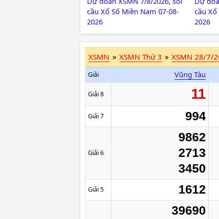
Dự đoán XSMN 7/8/2026, soi
Dự đoá
cầu Xổ Số Miền Nam 07-08-
cầu Xổ
2026
2026
»
»
XSMN
XSMN Thứ 3
XSMN 28/7/2
Vũng Tàu
Giải
11
Giải 8
994
Giải 7
9862
2713
Giải 6
3450
1612
Giải 5
39690