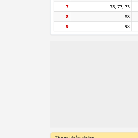
7
78, 77, 73
8
88
9
98