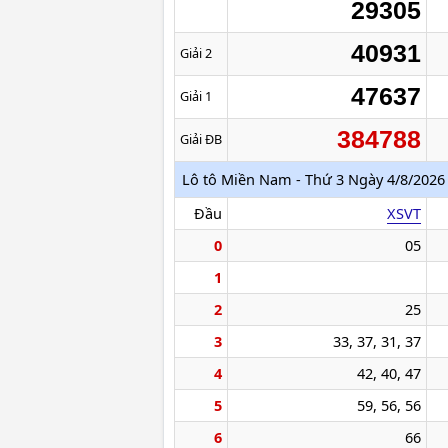
29305
40931
Giải 2
47637
Giải 1
384788
Giải ĐB
Lô tô Miền Nam - Thứ 3 Ngày 4/8/2026
Đầu
XSVT
0
05
1
2
25
3
33, 37, 31, 37
4
42, 40, 47
5
59, 56, 56
6
66