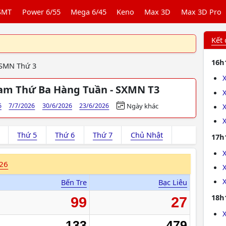
SMT
Power 6/55
Mega 6/45
Keno
Max 3D
Max 3D Pro
Kết
16h
SMN Thứ 3
Nam Thứ Ba Hàng Tuần - SXMN T3
Ngày khác
X
6
7/7/2026
30/6/2026
23/6/2026
X
Thứ 5
Thứ 6
Thứ 7
Chủ Nhật
17h
26
X
Bến Tre
Bạc Liêu
18h
99
27
133
479