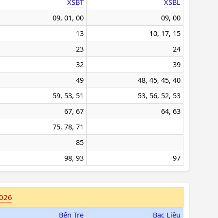
XSBT
XSBL
09, 01, 00
09, 00
13
10, 17, 15
23
24
32
39
49
48, 45, 45, 40
59, 53, 51
53, 56, 52, 53
67, 67
64, 63
75, 78, 71
85
98, 93
97
026
Bến Tre
Bạc Liêu