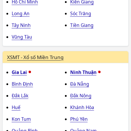
Hồ Chí Minh
Kiên Giang
Long An
Sóc Trăng
Tây Ninh
Tiền Giang
Vũng Tàu
XSMT - Xổ số Miền Trung
Gia Lai
Ninh Thuận
Bình Định
Đà Nẵng
Đắk Lắk
Đắk Nông
Huế
Khánh Hòa
Kon Tum
Phú Yên
Quảng Bình
Quảng Nam