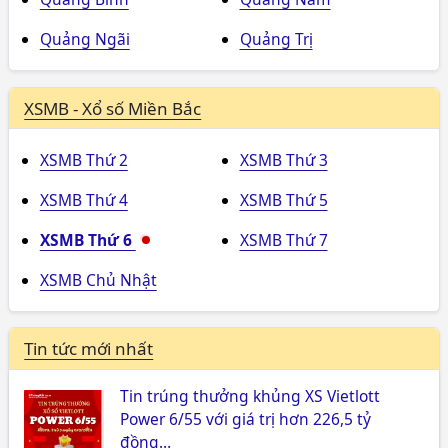
Quảng Ngãi
Quảng Trị
XSMB - Xổ số Miền Bắc
XSMB Thứ 2
XSMB Thứ 3
XSMB Thứ 4
XSMB Thứ 5
XSMB Thứ 6
XSMB Thứ 7
XSMB Chủ Nhật
Tin tức mới nhất
Tin trúng thưởng khủng XS Vietlott
Power 6/55 với giá trị hơn 226,5 tỷ
đồng…