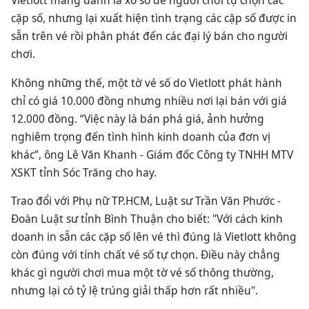
Vietlott mang danh là xổ số để người chơi tự chọn các
cặp số, nhưng lại xuất hiện tình trạng các cặp số được in
sẵn trên vé rồi phân phát đến các đại lý bán cho người
chơi.
Không những thế, một tờ vé số do Vietlott phát hành
chỉ có giá 10.000 đồng nhưng nhiều nơi lại bán với giá
12.000 đồng. “Việc này là bán phá giá, ảnh hưởng
nghiêm trọng đến tình hình kinh doanh của đơn vị
khác”, ông Lê Văn Khanh - Giám đốc Công ty TNHH MTV
XSKT tỉnh Sóc Trăng cho hay.
Trao đổi với Phụ nữ TP.HCM, Luật sư Trần Văn Phước -
Đoàn Luật sư tỉnh Bình Thuận cho biết: "Với cách kinh
doanh in sẵn các cặp số lên vé thì đúng là Vietlott không
còn đúng với tính chất vé số tự chọn. Điều này chẳng
khác gì người chơi mua một tờ vé số thông thường,
nhưng lại có tỷ lệ trúng giải thấp hơn rất nhiều".