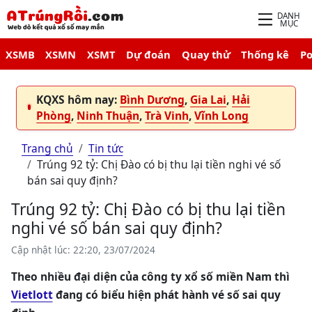
DANH
MỤC
XSMB
XSMN
XSMT
Dự đoán
Quay thử
Thống kê
P
KQXS hôm nay:
Bình Dương
,
Gia Lai
,
Hải
Phòng
,
Ninh Thuận
,
Trà Vinh
,
Vĩnh Long
Trang chủ
Tin tức
Trúng 92 tỷ: Chị Đào có bị thu lại tiền nghi vé số
bán sai quy định?
Trúng 92 tỷ: Chị Đào có bị thu lại tiền
nghi vé số bán sai quy định?
Cập nhật lúc: 22:20, 23/07/2024
Theo nhiều đại diện của công ty xổ số miền Nam thì
Vietlott
đang có biểu hiện phát hành vé số sai quy