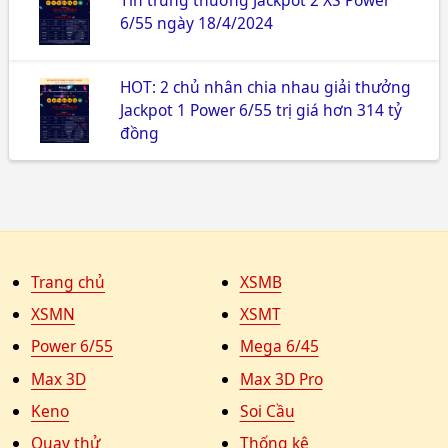
Tin trúng thưởng Jackpot 2 XS Power
6/55 ngày 18/4/2024
HOT: 2 chủ nhân chia nhau giải thưởng
Jackpot 1 Power 6/55 trị giá hơn 314 tỷ
đồng
Trang chủ
XSMB
XSMN
XSMT
Power 6/55
Mega 6/45
Max 3D
Max 3D Pro
Keno
Soi Cầu
Quay thử
Thống kê