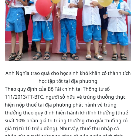
Anh Nghĩa trao quà cho học sinh khó khăn có thành tích
học tập tốt tại địa phương
Theo quy định của Bộ Tài chính tại Thông tư số
111/2013/TT-BTC, người sở hữu vé trúng thưởng thực
hiện nộp thuế tại địa phương phát hành vé trúng
thưởng theo quy định hiện hành khi lĩnh thưởng (thuế
suất 10% phần giá trị trúng thưởng cho giải thưởng có
giá trị từ 10 triệu đồng). Như vậy, thuế thu nhập cá