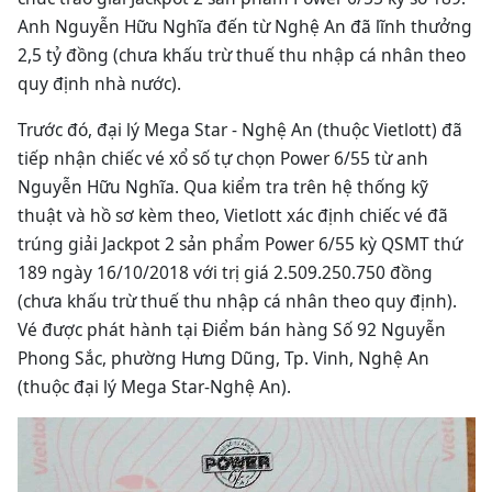
Anh Nguyễn Hữu Nghĩa đến từ Nghệ An đã lĩnh thưởng
2,5 tỷ đồng (chưa khấu trừ thuế thu nhập cá nhân theo
quy định nhà nước).
Trước đó, đại lý Mega Star - Nghệ An (thuộc Vietlott) đã
tiếp nhận chiếc vé xổ số tự chọn Power 6/55 từ anh
Nguyễn Hữu Nghĩa. Qua kiểm tra trên hệ thống kỹ
thuật và hồ sơ kèm theo, Vietlott xác định chiếc vé đã
trúng giải Jackpot 2 sản phẩm Power 6/55 kỳ QSMT thứ
189 ngày 16/10/2018 với trị giá 2.509.250.750 đồng
(chưa khấu trừ thuế thu nhập cá nhân theo quy định).
Vé được phát hành tại Điểm bán hàng Số 92 Nguyễn
Phong Sắc, phường Hưng Dũng, Tp. Vinh, Nghệ An
(thuộc đại lý Mega Star-Nghệ An).