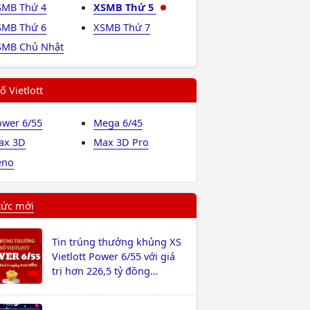
SMB Thứ 4
XSMB Thứ 5
SMB Thứ 6
XSMB Thứ 7
SMB Chủ Nhật
ố Vietlott
ower 6/55
Mega 6/45
ax 3D
Max 3D Pro
eno
tức mới
Tin trúng thưởng khủng XS
Vietlott Power 6/55 với giá
trị hơn 226,5 tỷ đồng…