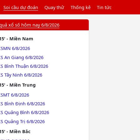
Soi cầu dự đoán
Quay thử
Thống kê
Tin tức
 quả xổ số hôm nay 6/8/2026
15' - Miền Nam
XSMN 6/8/2026
S An Giang 6/8/2026
S Bình Thuận 6/8/2026
S Tây Ninh 6/8/2026
15' - Miền Trung
XSMT 6/8/2026
S Bình Định 6/8/2026
XS Quảng Bình 6/8/2026
S Quảng Trị 6/8/2026
15' - Miền Bắc