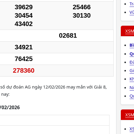
Tr
39629
25466
V
30454
30130
43402
XSM
02681
B
34921
Q
76425
Đ
278360
Gi
K
số dự đoán AG ngày 12/02/2026 may mắn với Giải 8,
N
 nay:
Q
/02/2026
XSM
X