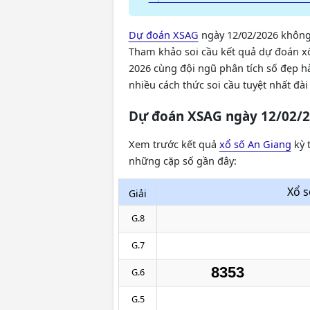
Dự đoán XSAG
ngày 12/02/2026 không
Tham khảo soi cầu kết quả dự đoán x
2026 cùng đội ngũ phân tích số đẹp hà
nhiều cách thức soi cầu tuyệt nhất đài
Dự đoán XSAG ngày 12/02/2
Xem trước kết quả
xổ số An Giang
kỳ 
những cặp số gần đây:
Xổ s
Giải
G.8
G.7
8353
G.6
G.5