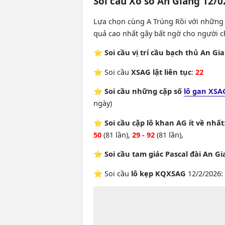
Soi cầu Xổ số An Giang 12/
Lựa chọn cùng A Trúng Rồi với những
quả cao nhất gây bất ngờ cho người c
⭐️ Soi cầu vị trí cầu bạch thủ An Gi
⭐️ Soi cầu
XSAG lật liên tục
:
22
⭐️ Soi cầu những cặp số
lô gan XSA
ngày)
⭐️ Soi cầu cặp lô khan AG ít về nhất
50
(81 lần),
29 - 92
(81 lần),
⭐️ Soi cầu tam giác Pascal đài An G
⭐️ Soi cầu
lô kẹp KQXSAG
12/2/2026: