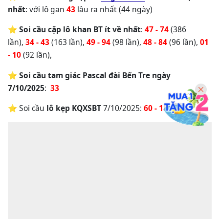
nhất
: với lô gan
43
lâu ra nhất (44 ngày)
⭐️ Soi cầu cặp lô khan BT ít về nhất
:
47 - 74
(386
lần),
34 - 43
(163 lần),
49 - 94
(98 lần),
48 - 84
(96 lần),
01
- 10
(92 lần),
⭐️ Soi cầu tam giác Pascal đài Bến Tre ngày
7/10/2025
:
33
⭐️ Soi cầu
lô kẹp KQXSBT
7/10/2025:
60 - 18 - 66