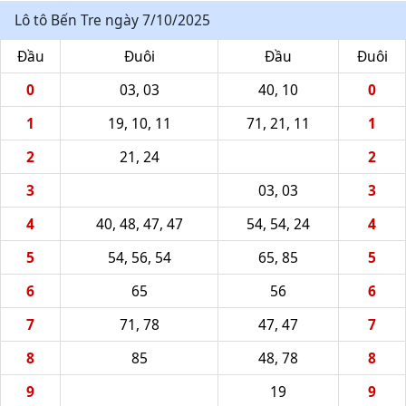
Lô tô Bến Tre ngày 7/10/2025
Đầu
Đuôi
Đầu
Đuôi
0
03, 03
40, 10
0
1
19, 10, 11
71, 21, 11
1
2
21, 24
2
3
03, 03
3
4
40, 48, 47, 47
54, 54, 24
4
5
54, 56, 54
65, 85
5
6
65
56
6
7
71, 78
47, 47
7
8
85
48, 78
8
9
19
9