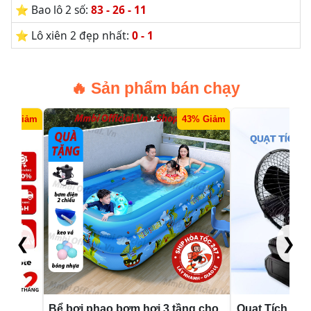
⭐️ Bao lô 2 số:
83 - 26 - 11
⭐️ Lô xiên 2 đẹp nhất:
0 - 1
🔥 Sản phẩm bán chạy
8% Giảm
43% Giảm
❮
❯
ảnh
Bể bơi phao bơm hơi 3 tầng cho
Quạt Tích Điện