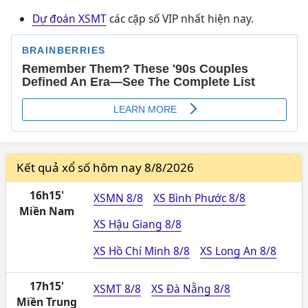
Dự đoán XSMT
các cặp số VIP nhất hiện nay.
Kết quả xổ số hôm nay 8/8/2026
16h15'
XSMN 8/8
XS Bình Phước 8/8
Miền Nam
XS Hậu Giang 8/8
XS Hồ Chí Minh 8/8
XS Long An 8/8
17h15'
XSMT 8/8
XS Đà Nẵng 8/8
Miền Trung