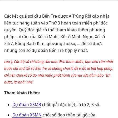
Các kết quả soi cầu Bến Tre được A Trúng Rồi cập nhật
liên tục hàng tuần vào Thứ 3 hoàn toàn miễn phí độc
quyền. Quý độc giả có thể tham khảo thêm phương
pháp soi cầu của Xổ số Mobi, Xổ số Minh Ngọc, Xổ số
24/7, Rồng Bạch Kim, giovangchotso, ... để có được
những con số dự đoán Bến Tre hợp lý nhất.
Lưu ý: Các bộ số chỉ dùng cho mục đích tham khảo, bạn nên cân nhắc
trước khi chơi Xổ số Bến Tre và không chơi lô đề vì đó là bất hợp pháp,
chỉ nên chơi xổ số do nhà nước phát hành vừa vui vừa đảm bảo "Ích
nước, lợi nhà" nhé
Tham khảo thêm:
Dự đoán XSMB
chốt giải đặc biệt, lô tô 2, 3 số.
Dự đoán XSMN
chốt số đẹp thần tài gõ cửa.