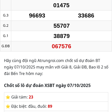
01475
96693
33686
G.3
55707
G.2
38879
G.1
067576
G.ĐB
Hãy cùng đội ngũ Atrungroi.com chốt số dự đoán BT
ngày 07/10/2025 may mắn với Giải 8, Giải ĐB, Bao lô 2 số
đài Bến Tre hôm nay:
Chốt số lô dự đoán XSBT ngày 07/10/2025
⭐️ Giải tám:
23
⭐️ Đặc biệt: đầu, đuôi:
89