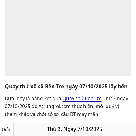
Quay thử xổ số Bến Tre ngày 07/10/2025 lấy hên
Dưới đây là bảng kết quả
Quay thử Bến Tre
Thứ 3 ngày
07/10/2025 do Atrungroi.com thực hiện, mời quý vị
tham khảo và chốt số soi cầu BT may mắn:
Thứ 3, Ngày 7/10/2025
Giải