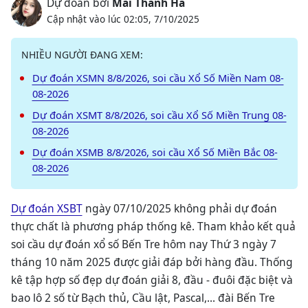
Dự đoán bởi
Mai Thanh Hà
Cập nhật vào lúc 02:05, 7/10/2025
NHIỀU NGƯỜI ĐANG XEM:
Dự đoán XSMN 8/8/2026, soi cầu Xổ Số Miền Nam 08-
08-2026
Dự đoán XSMT 8/8/2026, soi cầu Xổ Số Miền Trung 08-
08-2026
Dự đoán XSMB 8/8/2026, soi cầu Xổ Số Miền Bắc 08-
08-2026
Dự đoán XSBT
ngày 07/10/2025 không phải dự đoán
thực chất là phương pháp thống kê. Tham khảo kết quả
soi cầu dự đoán xổ số Bến Tre hôm nay Thứ 3 ngày 7
tháng 10 năm 2025 được giải đáp bởi hàng đầu. Thống
kê tập hợp số đẹp dự đoán giải 8, đầu - đuôi đặc biệt và
bao lô 2 số từ Bạch thủ, Cầu lật, Pascal,... đài Bến Tre