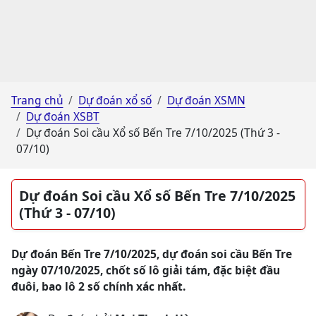
Trang chủ
Dự đoán xổ số
Dự đoán XSMN
Dự đoán XSBT
Dự đoán Soi cầu Xổ số Bến Tre 7/10/2025 (Thứ 3 -
07/10)
Dự đoán Soi cầu Xổ số Bến Tre 7/10/2025
(Thứ 3 - 07/10)
Dự đoán Bến Tre 7/10/2025, dự đoán soi cầu Bến Tre
ngày 07/10/2025, chốt số lô giải tám, đặc biệt đầu
đuôi, bao lô 2 số chính xác nhất.