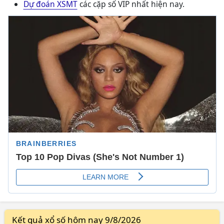
Dự đoán XSMT
các cặp số VIP nhất hiện nay.
Kết quả xổ số hôm nay 9/8/2026