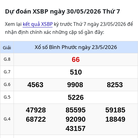
Dự đoán XSBP ngày 30/05/2026 Thứ 7
Xem lại
kết quả XSBP
kỳ trước Thứ 7 ngày 23/05/2026 để
nhận định chính xác những cặp số gần đây:
Xổ số Bình Phước ngày 23/5/2026
Giải
66
G.8
510
G.7
4563
9908
8253
G.6
5226
G.5
47928
85595
59185
68722
92090
18849
G.4
43157