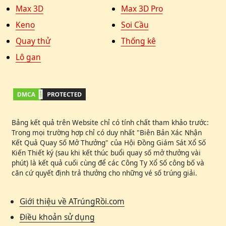
Max 3D
Max 3D Pro
Keno
Soi Cầu
Quay thử
Thống kê
Lô gan
Bảng kết quả trên Website chỉ có tính chất tham khảo trước:
Trong mọi trường hợp chỉ có duy nhất "Biên Bản Xác Nhận
Kết Quả Quay Số Mở Thưởng" của Hội Đồng Giám Sát Xổ Số
Kiến Thiết ký (sau khi kết thúc buổi quay số mở thưởng vài
phút) là kết quả cuối cùng để các Công Ty Xổ Số công bố và
căn cứ quyết định trả thưởng cho những vé số trúng giải.
Giới thiệu về ATrúngRồi.com
Điều khoản sử dụng