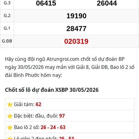
06415
26044
G.3
19190
G.2
28477
G.1
020319
G.ĐB
Hãy cùng đội ngũ Atrungroi.com chốt số dự đoán BP
ngày 30/05/2026 may mắn với Giải 8, Giải ĐB, Bao lô 2 số
đài Bình Phước hôm nay:
Chốt số lô dự đoán XSBP 30/05/2026
⭐️ Giải tám:
62
⭐️ Đặc biệt: đầu, đuôi:
97
⭐️ Bao lô 2 số:
26 - 24 - 63
⭐️ Lô xiên 2 đẹp nhất:
25 - 53