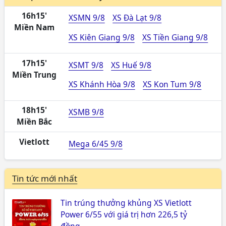
16h15'
XSMN 9/8
XS Đà Lạt 9/8
Miền Nam
XS Kiên Giang 9/8
XS Tiền Giang 9/8
17h15'
XSMT 9/8
XS Huế 9/8
Miền Trung
XS Khánh Hòa 9/8
XS Kon Tum 9/8
18h15'
XSMB 9/8
Miền Bắc
Vietlott
Mega 6/45 9/8
Tin tức mới nhất
Tin trúng thưởng khủng XS Vietlott
Power 6/55 với giá trị hơn 226,5 tỷ
đồng…