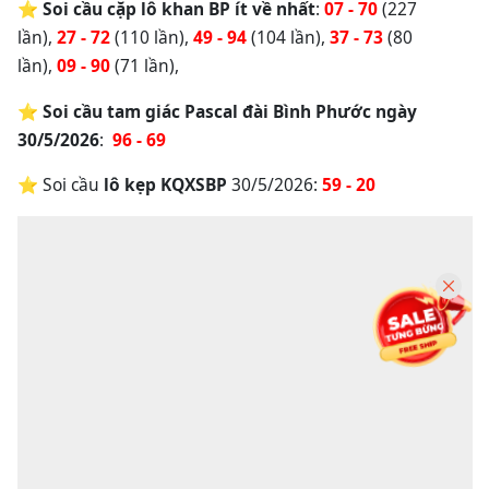
⭐️ Soi cầu cặp lô khan BP ít về nhất
:
07 - 70
(227
lần),
27 - 72
(110 lần),
49 - 94
(104 lần),
37 - 73
(80
lần),
09 - 90
(71 lần),
⭐️ Soi cầu tam giác Pascal đài Bình Phước ngày
30/5/2026
:
96 - 69
⭐️ Soi cầu
lô kẹp KQXSBP
30/5/2026:
59 - 20