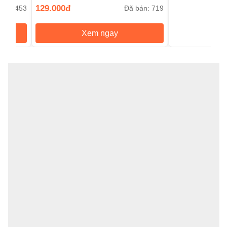
dành cho mẹ 
129.000đ
29.000đ
bán: 453
Đã bán: 719
Xem ngay
X