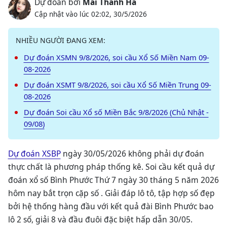
Dự đoán bởi
Mai Thanh Hà
Cập nhật vào lúc 02:02, 30/5/2026
NHIỀU NGƯỜI ĐANG XEM:
Dự đoán XSMN 9/8/2026, soi cầu Xổ Số Miền Nam 09-
08-2026
Dự đoán XSMT 9/8/2026, soi cầu Xổ Số Miền Trung 09-
08-2026
Dự đoán Soi cầu Xổ số Miền Bắc 9/8/2026 (Chủ Nhật -
09/08)
Dự đoán XSBP
ngày 30/05/2026 không phải dự đoán
thực chất là phương pháp thống kê. Soi cầu kết quả dự
đoán xổ số Bình Phước Thứ 7 ngày 30 tháng 5 năm 2026
hôm nay bắt trọn cặp số . Giải đáp lô tô, tập hợp số đẹp
bởi hệ thống hàng đầu với kết quả đài Bình Phước bao
lô 2 số, giải 8 và đầu đuôi đặc biệt hấp dẫn 30/05.