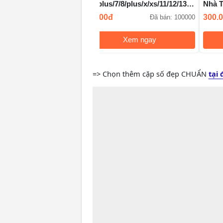
rabens
6/6splus/7/8/plus/x/xs/11/12/13/14/15/16/pro/max/pl
Nhà Tự Vắt Thôn
-Awifi Case A3-7
360 Độ, 2 Bông 
20.900đ
300.000đ
bán: 200000
Đã bán: 100000
Xem ngay
Xem n
=> Chọn thêm cặp số đẹp CHUẨN
tại 