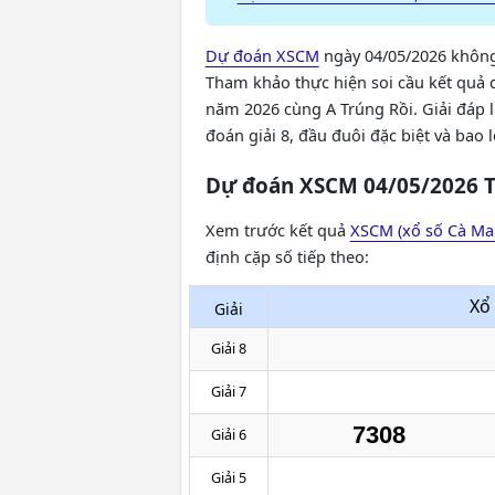
Dự đoán XSCM
ngày 04/05/2026 không
Tham khảo thực hiện soi cầu kết quả
năm 2026 cùng A Trúng Rồi. Giải đáp 
đoán giải 8, đầu đuôi đặc biệt và bao
Dự đoán XSCM 04/05/2026 T
Xem trước kết quả
XSCM (xổ số Cà Ma
định cặp số tiếp theo:
Xổ
Giải
Giải 8
Giải 7
7308
Giải 6
Giải 5