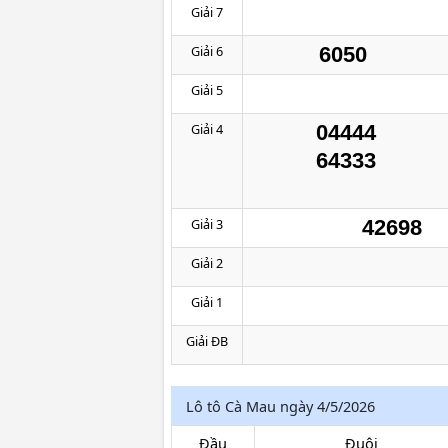
Giải 7
Giải 6
6050
Giải 5
Giải 4
04444
64333
Giải 3
42698
Giải 2
Giải 1
Giải ĐB
Lô tô Cà Mau ngày 4/5/2026
Đầu
Đuôi