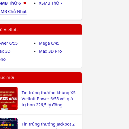
SMB Thứ 6
XSMB Thứ 7
SMB Chủ Nhật
ố Vietlott
ower 6/55
Mega 6/45
ax 3D
Max 3D Pro
eno
tức mới
Tin trúng thưởng khủng XS
Vietlott Power 6/55 với giá
trị hơn 226,5 tỷ đồng…
Tin trúng thưởng Jackpot 2