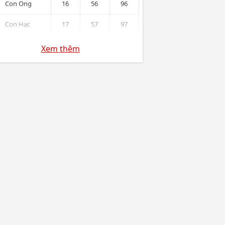
Con Ong
16
56
96
Con Hạc
17
57
97
Mèo Rừng
18
58
98
Xem thêm
Con Bướm
19
59
99
Con Rết
19
60
Cô Gái
21
61
Bồ Câu
22
62
Con Khỉ
23
63
Con Ếch
24
64
Con Ó
25
65
Rồng Bay
26
66