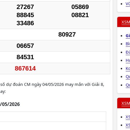
V
27267
05869
88845
08821
XSM
33486
80927
Gi
B
06657
Đ
84531
H
867614
K
Q
 số dự đoán CM ngày 04/05/2026 may mắn với Giải 8,
Q
ay:
XSM
/05/2026
X
X