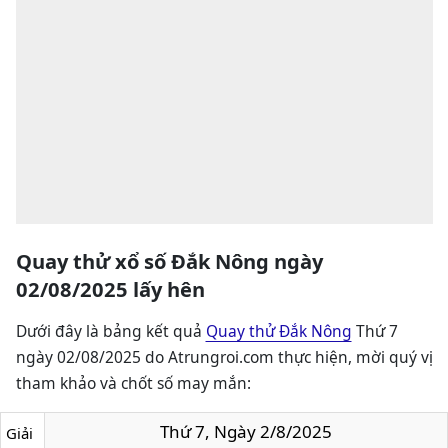
Quay thử xổ số Đắk Nông ngày
02/08/2025 lấy hên
Dưới đây là bảng kết quả
Quay thử Đắk Nông
Thứ 7
ngày 02/08/2025 do Atrungroi.com thực hiện, mời quý vị
tham khảo và chốt số may mắn:
Thứ 7, Ngày 2/8/2025
Giải