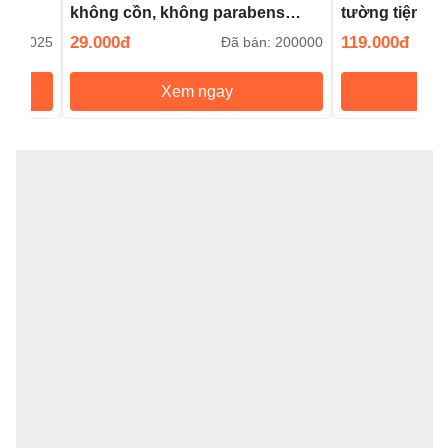
 tốt
không cồn, không parabens
tường tiện lợ
dành cho mẹ và bé
29.000đ
119.000đ
án: 2025
Đã bán: 200000
Xem ngay
X