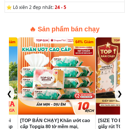
⭐️ Lô xiên 2 đẹp nhất:
24 - 5
🔥 Sản phẩm bán chạy
8% Giảm
64% Giảm
❮
❯
0 gói
[TOP BÁN CHẠY] Khăn ướt cao
[SIZE TO BẢ
p, dập
cấp Topgia 80 tờ mềm mại,
giấy rút TOPG