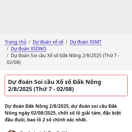
Trang chủ
Dự đoán xổ số
Dự đoán XSMT
Dự đoán XSDNO
Dự đoán Soi cầu Xổ số Đắk Nông 2/8/2025 (Thứ 7 -
02/08)
Dự đoán Soi cầu Xổ số Đắk Nông
2/8/2025 (Thứ 7 - 02/08)
Dự đoán Đắk Nông 2/8/2025, dự đoán soi cầu Đắk
Nông ngày 02/08/2025, chốt số lô giải tám, đặc biệt
đầu đuôi, bao lô 2 số chính xác nhất.