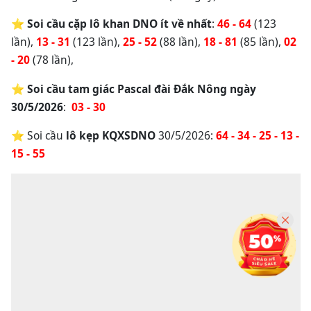
⭐️ Soi cầu cặp lô khan DNO ít về nhất
:
46 - 64
(123
lần),
13 - 31
(123 lần),
25 - 52
(88 lần),
18 - 81
(85 lần),
02
- 20
(78 lần),
⭐️ Soi cầu tam giác Pascal đài Đắk Nông ngày
30/5/2026
:
03 - 30
⭐️ Soi cầu
lô kẹp KQXSDNO
30/5/2026:
64 - 34 - 25 - 13 -
15 - 55