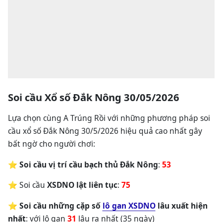
Soi cầu Xổ số Đắk Nông 30/05/2026
Lựa chọn cùng A Trúng Rồi với những phương pháp soi
cầu xổ số Đắk Nông 30/5/2026 hiệu quả cao nhất gây
bất ngờ cho người chơi:
⭐️ Soi cầu vị trí cầu bạch thủ Đắk Nông
:
53
⭐️ Soi cầu
XSDNO lật liên tục
:
75
⭐️ Soi cầu những cặp số
lô gan XSDNO
lâu xuất hiện
nhất
: với lô gan
31
lâu ra nhất (35 ngày)