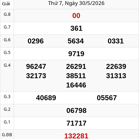
Thứ 7, Ngày 30/5/2026
Giải
G.8
00
G.7
361
G.6
0296
5634
0331
G.5
9719
G.4
96247
26291
22639
32173
38511
31313
16446
G.3
40689
05567
G.2
06798
G.1
71717
G.ĐB
132281