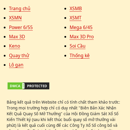
Trang chủ
XSMB
XSMN
XSMT
Power 6/55
Mega 6/45
Max 3D
Max 3D Pro
Keno
Soi Cầu
Quay thử
Thống kê
Lô gan
Bảng kết quả trên Website chỉ có tính chất tham khảo trước:
Trong mọi trường hợp chỉ có duy nhất "Biên Bản Xác Nhận
Kết Quả Quay Số Mở Thưởng" của Hội Đồng Giám Sát Xổ Số
Kiến Thiết ký (sau khi kết thúc buổi quay số mở thưởng vài
phút) là kết quả cuối cùng để các Công Ty Xổ Số công bố và