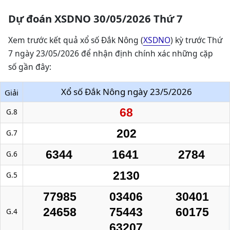
Dự đoán XSDNO 30/05/2026 Thứ 7
Xem trước kết quả xổ số Đắk Nông (
XSDNO
) kỳ trước Thứ
7 ngày 23/05/2026 để nhận định chính xác những cặp
số gần đây:
Xổ số Đắk Nông ngày 23/5/2026
Giải
68
G.8
202
G.7
6344
1641
2784
G.6
2130
G.5
77985
03406
30401
24658
75443
60175
G.4
63207