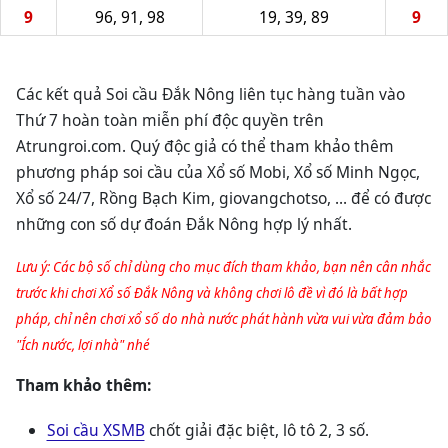
9
96, 91, 98
19, 39, 89
9
Các kết quả Soi cầu Đắk Nông liên tục hàng tuần vào
Thứ 7 hoàn toàn miễn phí độc quyền trên
Atrungroi.com. Quý độc giả có thể tham khảo thêm
phương pháp soi cầu của Xổ số Mobi, Xổ số Minh Ngọc,
Xổ số 24/7, Rồng Bạch Kim, giovangchotso, ... để có được
những con số dự đoán Đắk Nông hợp lý nhất.
Lưu ý: Các bộ số chỉ dùng cho mục đích tham khảo, bạn nên cân nhắc
trước khi chơi Xổ số Đắk Nông và không chơi lô đề vì đó là bất hợp
pháp, chỉ nên chơi xổ số do nhà nước phát hành vừa vui vừa đảm bảo
"Ích nước, lợi nhà" nhé
Tham khảo thêm:
Soi cầu XSMB
chốt giải đặc biệt, lô tô 2, 3 số.