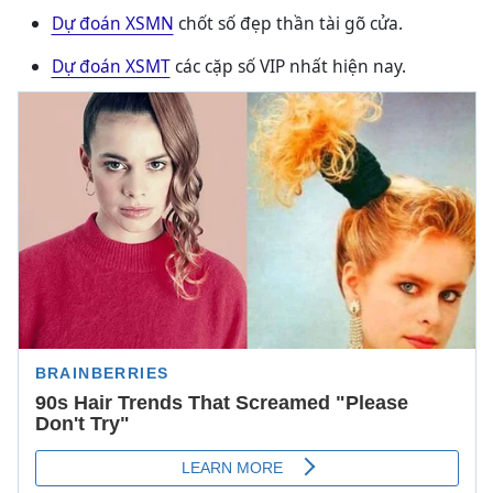
Dự đoán XSMN
chốt số đẹp thần tài gõ cửa.
Dự đoán XSMT
các cặp số VIP nhất hiện nay.