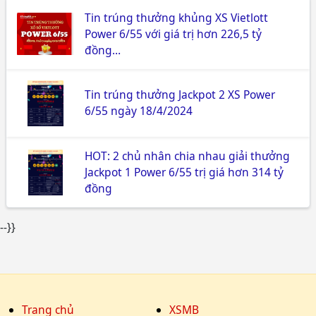
Tin trúng thưởng khủng XS Vietlott
Power 6/55 với giá trị hơn 226,5 tỷ
đồng…
Tin trúng thưởng Jackpot 2 XS Power
6/55 ngày 18/4/2024
HOT: 2 chủ nhân chia nhau giải thưởng
Jackpot 1 Power 6/55 trị giá hơn 314 tỷ
đồng
--}}
Trang chủ
XSMB