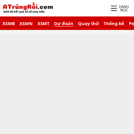
DANH
MỤC
XSMB
XSMN
XSMT
Dự đoán
Quay thử
Thống kê
P