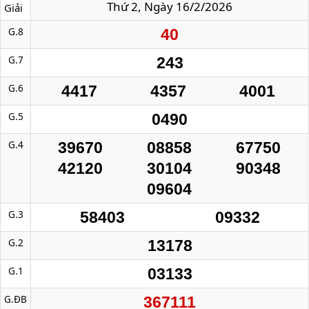
Thứ 2, Ngày 16/2/2026
Giải
G.8
40
G.7
243
G.6
4417
4357
4001
G.5
0490
G.4
39670
08858
67750
42120
30104
90348
09604
G.3
58403
09332
G.2
13178
G.1
03133
G.ĐB
367111