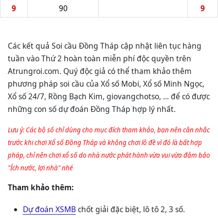
9
90
9
Các kết quả Soi cầu Đồng Tháp cập nhật liên tục hàng
tuần vào Thứ 2 hoàn toàn miễn phí độc quyền trên
Atrungroi.com. Quý độc giả có thể tham khảo thêm
phương pháp soi cầu của Xổ số Mobi, Xổ số Minh Ngọc,
Xổ số 24/7, Rồng Bạch Kim, giovangchotso, ... để có được
những con số dự đoán Đồng Tháp hợp lý nhất.
Lưu ý: Các bộ số chỉ dùng cho mục đích tham khảo, bạn nên cân nhắc
trước khi chơi Xổ số Đồng Tháp và không chơi lô đề vì đó là bất hợp
pháp, chỉ nên chơi xổ số do nhà nước phát hành vừa vui vừa đảm bảo
"Ích nước, lợi nhà" nhé
Tham khảo thêm:
Dự đoán XSMB
chốt giải đặc biệt, lô tô 2, 3 số.