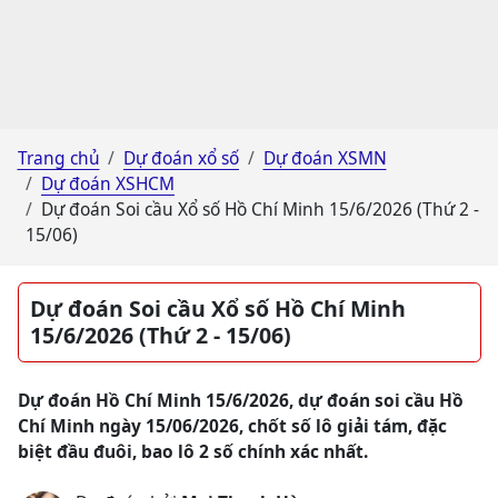
Trang chủ
Dự đoán xổ số
Dự đoán XSMN
Dự đoán XSHCM
Dự đoán Soi cầu Xổ số Hồ Chí Minh 15/6/2026 (Thứ 2 -
15/06)
Dự đoán Soi cầu Xổ số Hồ Chí Minh
15/6/2026 (Thứ 2 - 15/06)
Dự đoán Hồ Chí Minh 15/6/2026, dự đoán soi cầu Hồ
Chí Minh ngày 15/06/2026, chốt số lô giải tám, đặc
biệt đầu đuôi, bao lô 2 số chính xác nhất.