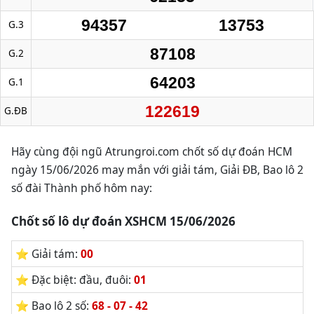
94357
13753
G.3
87108
G.2
64203
G.1
122619
G.ĐB
Hãy cùng đội ngũ Atrungroi.com chốt số dự đoán HCM
ngày 15/06/2026 may mắn với giải tám, Giải ĐB, Bao lô 2
số đài Thành phố hôm nay:
Chốt số lô dự đoán XSHCM 15/06/2026
⭐️ Giải tám:
00
⭐️ Đặc biệt: đầu, đuôi:
01
⭐️ Bao lô 2 số:
68 - 07 - 42