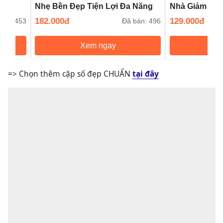
Nhẹ Bền Đẹp Tiện Lợi Đa Năng
Nhà Giảm Eo 
182.000đ
129.000đ
bán: 453
Đã bán: 496
Xem ngay
X
=> Chọn thêm cặp số đẹp CHUẨN
tại đây