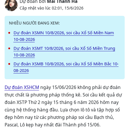
Dự đoán bởi
Mai Thanh Hà
Cập nhật vào lúc 02:01, 15/6/2026
NHIỀU NGƯỜI ĐANG XEM:
Dự đoán XSMN 10/8/2026, soi cầu Xổ Số Miền Nam
10-08-2026
Dự đoán XSMT 10/8/2026, soi cầu Xổ Số Miền Trung
10-08-2026
Dự đoán XSMB 10/8/2026, soi cầu Xổ Số Miền Bắc 10-
08-2026
Dự đoán XSHCM
ngày 15/06/2026 không phải dự đoán
thực chất là phương pháp thống kê. Soi cầu kết quả dự
đoán XSTP Thứ 2 ngày 15 tháng 6 năm 2026 hôm nay
cùng hệ thống hàng đầu. Lựa chọn lô tô và tập hợp số
đẹp hôm nay từ các phương pháp soi cầu Bạch thủ,
Pascal, Lô kẹp hay nhất đài Thành phố 15/06.