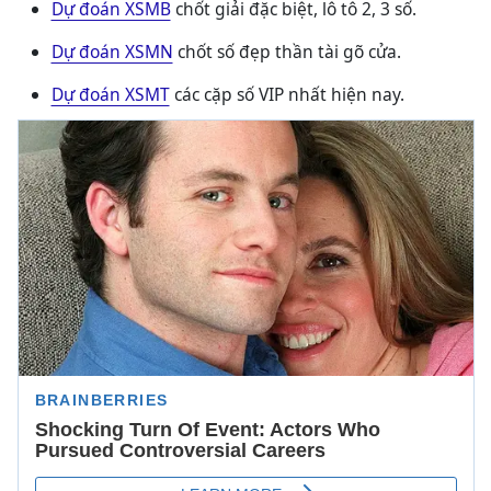
Dự đoán XSMB
chốt giải đặc biệt, lô tô 2, 3 số.
Dự đoán XSMN
chốt số đẹp thần tài gõ cửa.
Dự đoán XSMT
các cặp số VIP nhất hiện nay.