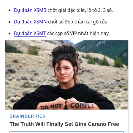
Dự đoán XSMB
chốt giải đặc biệt, lô tô 2, 3 số.
Dự đoán XSMN
chốt số đẹp thần tài gõ cửa.
Dự đoán XSMT
các cặp số VIP nhất hiện nay.