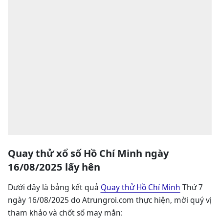
Quay thử xổ số Hồ Chí Minh ngày
16/08/2025 lấy hên
Dưới đây là bảng kết quả
Quay thử Hồ Chí Minh
Thứ 7
ngày 16/08/2025 do Atrungroi.com thực hiện, mời quý vị
tham khảo và chốt số may mắn: