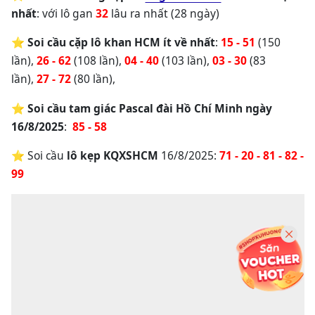
nhất
: với lô gan
32
lâu ra nhất (28 ngày)
⭐️ Soi cầu cặp lô khan HCM ít về nhất
:
15 - 51
(150
lần),
26 - 62
(108 lần),
04 - 40
(103 lần),
03 - 30
(83
lần),
27 - 72
(80 lần),
⭐️ Soi cầu tam giác Pascal đài Hồ Chí Minh ngày
16/8/2025
:
85 - 58
⭐️ Soi cầu
lô kẹp KQXSHCM
16/8/2025:
71 - 20 - 81 - 82 -
99