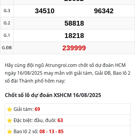
34510
96342
G.3
58818
G.2
18218
G.1
239999
G.ĐB
Hãy cùng đội ngũ Atrungroi.com chốt số dự đoán HCM
ngày 16/08/2025 may mắn với giải tám, Giải ĐB, Bao lô 2
số đài Thành phố hôm nay:
Chốt số lô dự đoán XSHCM 16/08/2025
⭐️ Giải tám:
69
⭐️ Đặc biệt: đầu, đuôi:
63
⭐️ Bao lô 2 số:
08 - 13 - 85