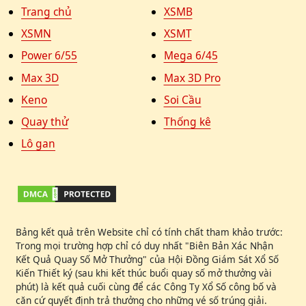
Trang chủ
XSMB
XSMN
XSMT
Power 6/55
Mega 6/45
Max 3D
Max 3D Pro
Keno
Soi Cầu
Quay thử
Thống kê
Lô gan
Bảng kết quả trên Website chỉ có tính chất tham khảo trước:
Trong mọi trường hợp chỉ có duy nhất "Biên Bản Xác Nhận
Kết Quả Quay Số Mở Thưởng" của Hội Đồng Giám Sát Xổ Số
Kiến Thiết ký (sau khi kết thúc buổi quay số mở thưởng vài
phút) là kết quả cuối cùng để các Công Ty Xổ Số công bố và
căn cứ quyết định trả thưởng cho những vé số trúng giải.