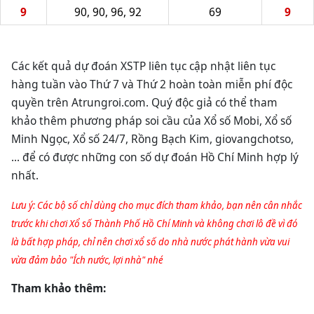
9
90, 90, 96, 92
69
9
Các kết quả dự đoán XSTP liên tục cập nhật liên tục
hàng tuần vào Thứ 7 và Thứ 2 hoàn toàn miễn phí độc
quyền trên Atrungroi.com. Quý độc giả có thể tham
khảo thêm phương pháp soi cầu của Xổ số Mobi, Xổ số
Minh Ngọc, Xổ số 24/7, Rồng Bạch Kim, giovangchotso,
... để có được những con số dự đoán Hồ Chí Minh hợp lý
nhất.
Lưu ý: Các bộ số chỉ dùng cho mục đích tham khảo, bạn nên cân nhắc
trước khi chơi Xổ số Thành Phố Hồ Chí Minh và không chơi lô đề vì đó
là bất hợp pháp, chỉ nên chơi xổ số do nhà nước phát hành vừa vui
vừa đảm bảo "Ích nước, lợi nhà" nhé
Tham khảo thêm: