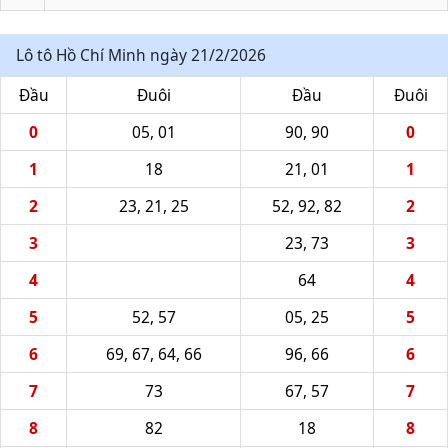
Lô tô Hồ Chí Minh ngày 21/2/2026
Đầu
Đuôi
Đầu
Đuôi
0
05, 01
90, 90
0
1
18
21, 01
1
2
23, 21, 25
52, 92, 82
2
3
23, 73
3
4
64
4
5
52, 57
05, 25
5
6
69, 67, 64, 66
96, 66
6
7
73
67, 57
7
8
82
18
8