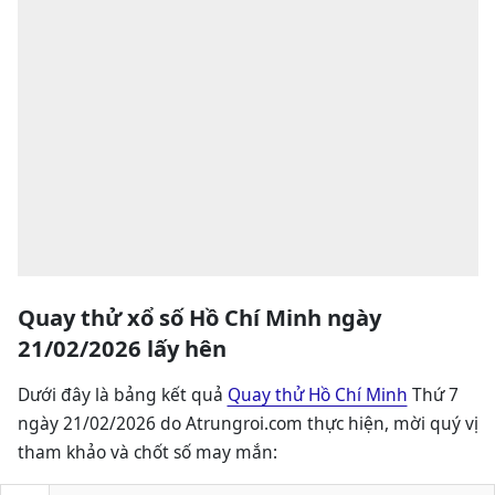
Quay thử xổ số Hồ Chí Minh ngày
21/02/2026 lấy hên
Dưới đây là bảng kết quả
Quay thử Hồ Chí Minh
Thứ 7
ngày 21/02/2026 do Atrungroi.com thực hiện, mời quý vị
tham khảo và chốt số may mắn: