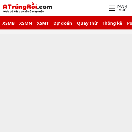
DANH
MỤC
XSMB
XSMN
XSMT
Dự đoán
Quay thử
Thống kê
P