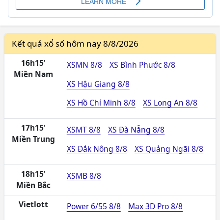
Kết quả xổ số hôm nay 8/8/2026
16h15'
XSMN 8/8
XS Bình Phước 8/8
Miền Nam
XS Hậu Giang 8/8
XS Hồ Chí Minh 8/8
XS Long An 8/8
17h15'
XSMT 8/8
XS Đà Nẵng 8/8
Miền Trung
XS Đắk Nông 8/8
XS Quảng Ngãi 8/8
18h15'
XSMB 8/8
Miền Bắc
Vietlott
Power 6/55 8/8
Max 3D Pro 8/8