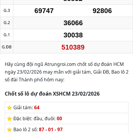
69747
92806
G.3
36066
G.2
30038
G.1
510389
G.ĐB
Hãy cùng đội ngũ Atrungroi.com chốt số dự đoán HCM
ngày 23/02/2026 may mắn với giải tám, Giải ĐB, Bao lô 2
số đài Thành phố hôm nay:
Chốt số lô dự đoán XSHCM 23/02/2026
⭐️ Giải tám:
64
⭐️ Đặc biệt: đầu, đuôi:
00
⭐️ Bao lô 2 số:
87 - 01 - 97