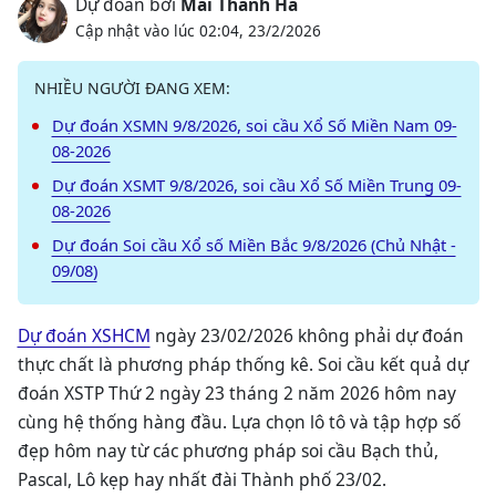
Dự đoán bởi
Mai Thanh Hà
Cập nhật vào lúc 02:04, 23/2/2026
NHIỀU NGƯỜI ĐANG XEM:
Dự đoán XSMN 9/8/2026, soi cầu Xổ Số Miền Nam 09-
08-2026
Dự đoán XSMT 9/8/2026, soi cầu Xổ Số Miền Trung 09-
08-2026
Dự đoán Soi cầu Xổ số Miền Bắc 9/8/2026 (Chủ Nhật -
09/08)
Dự đoán XSHCM
ngày 23/02/2026 không phải dự đoán
thực chất là phương pháp thống kê. Soi cầu kết quả dự
đoán XSTP Thứ 2 ngày 23 tháng 2 năm 2026 hôm nay
cùng hệ thống hàng đầu. Lựa chọn lô tô và tập hợp số
đẹp hôm nay từ các phương pháp soi cầu Bạch thủ,
Pascal, Lô kẹp hay nhất đài Thành phố 23/02.