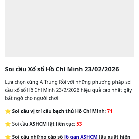
Soi cầu Xổ số Hồ Chí Minh 23/02/2026
Lựa chọn cùng A Trúng Rồi với những phương pháp soi
cầu xổ số Hồ Chí Minh 23/2/2026 hiệu quả cao nhất gây
bất ngờ cho người chơi:
⭐️ Soi cầu vị trí cầu bạch thủ Hồ Chí Minh
:
71
⭐️ Soi cầu
XSHCM lật liên tục
:
53
⭐️ Soi cầu những cặp số
lô gan XSHCM
lâu xuất hiện