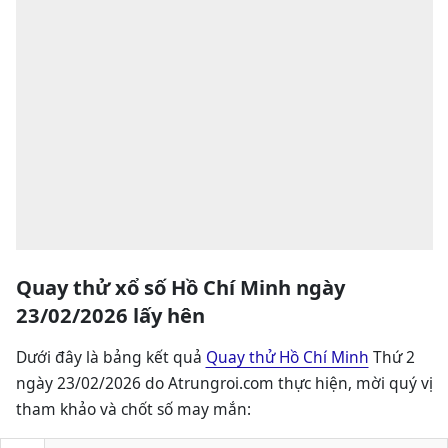
Quay thử xổ số Hồ Chí Minh ngày
23/02/2026 lấy hên
Dưới đây là bảng kết quả
Quay thử Hồ Chí Minh
Thứ 2
ngày 23/02/2026 do Atrungroi.com thực hiện, mời quý vị
tham khảo và chốt số may mắn: