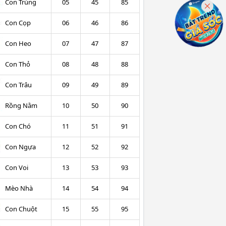
Con Trùng
05
45
85
Con Cọp
06
46
86
Con Heo
07
47
87
Con Thỏ
08
48
88
Con Trâu
09
49
89
Rồng Nằm
10
50
90
Con Chó
11
51
91
Con Ngựa
12
52
92
Con Voi
13
53
93
Mèo Nhà
14
54
94
Con Chuột
15
55
95