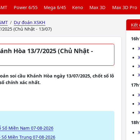
SMT
Power 6/55
Mega 6/45
Keno
Max 3D
Max 3D Pro
SMT
Dự đoán XSKH
Kết
/2025 (Chủ Nhật - 13/07)
16h
ánh Hòa 13/7/2025 (Chủ Nhật -
X
X
án soi cầu Khánh Hòa ngày 13/07/2025, chốt số lô
 số chính xác nhất.
17h
X
18h
ổ Số Miền Nam 07-08-2026
 Số Miền Trung 07-08-2026