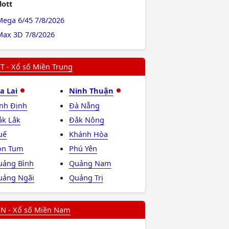
lott
Mega 6/45 7/8/2026
Max 3D 7/8/2026
T - Xổ số Miền Trung
a Lai
Ninh Thuận
ình Định
Đà Nẵng
ắk Lắk
Đắk Nông
uế
Khánh Hòa
on Tum
Phú Yên
uảng Bình
Quảng Nam
uảng Ngãi
Quảng Trị
N - Xổ số Miền Nam