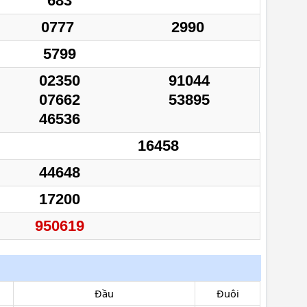
683
0777
2990
5799
02350
91044
07662
53895
46536
16458
44648
17200
950619
Đầu
Đuôi