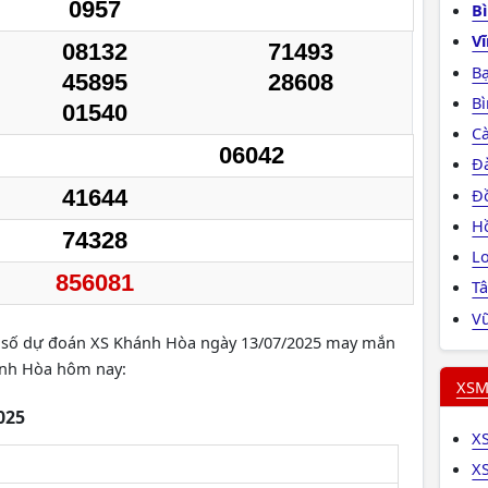
0957
B
V
08132
71493
Bạ
45895
28608
B
01540
C
06042
Đ
Đ
41644
H
74328
L
856081
T
V
t số dự đoán XS Khánh Hòa ngày 13/07/2025 may mắn
hánh Hòa hôm nay:
XSM
025
X
X