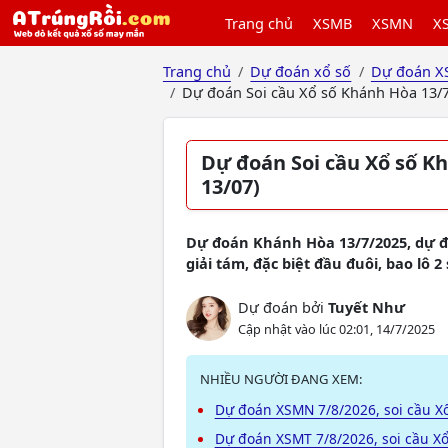
Trang chủ
XSMB
XSMN
X
Trang chủ
Dự đoán xổ số
Dự đoán X
Dự đoán Soi cầu Xổ số Khánh Hòa 13/7
Dự đoán Soi cầu Xổ số Kh
13/07)
Dự đoán Khánh Hòa 13/7/2025, dự đo
giải tám, đặc biệt đầu đuôi, bao lô 2
Dự đoán bởi
Tuyết Như
Cập nhật vào lúc 02:01, 14/7/2025
NHIỀU NGƯỜI ĐANG XEM:
Dự đoán XSMN 7/8/2026, soi cầu X
Dự đoán XSMT 7/8/2026, soi cầu Xổ