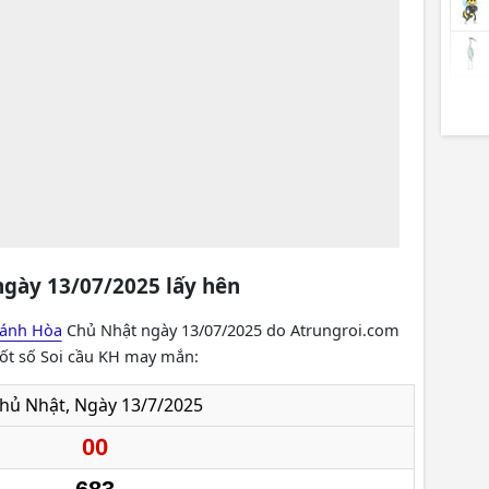
gày 13/07/2025 lấy hên
hánh Hòa
Chủ Nhật ngày 13/07/2025 do Atrungroi.com
hốt số Soi cầu KH may mắn:
hủ Nhật, Ngày 13/7/2025
00