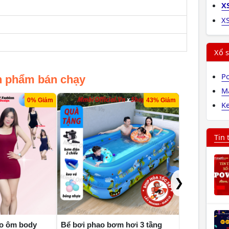
X
X
Xổ s
P
n phẩm bán chạy
M
0% Giảm
43% Giảm
K
Tin 
❯
to ôm body
Bể bơi phao bơm hơi 3 tầng