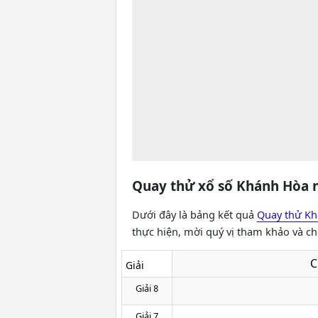
Quay thử xổ số Khánh Hòa n
Dưới đây là bảng kết quả
Quay thử K
thực hiện, mời quý vị tham khảo và c
C
Giải
Giải 8
Giải 7