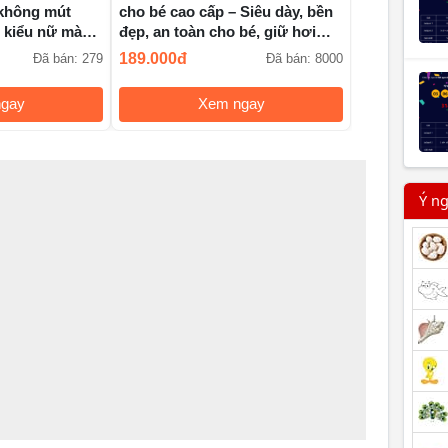
không mút
cho bé cao cấp – Siêu dày, bền
 kiểu nữ màu
đẹp, an toàn cho bé, giữ hơi
i tiệc bigsize
lâu, rộng rãi
189.000đ
Đã bán: 279
Đã bán: 8000
gay
Xem ngay
Ý ng