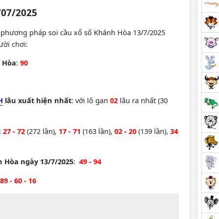
/07/2025
 phương pháp soi cầu xổ số Khánh Hòa 13/7/2025
ời chơi:
h Hòa
:
90
H
lâu xuất hiện nhất
: với lô gan
02
lâu ra nhất (30
:
27 - 72
(272 lần),
17 - 71
(163 lần),
02 - 20
(139 lần),
34
h Hòa ngày 13/7/2025
:
49 - 94
89 - 60 - 16