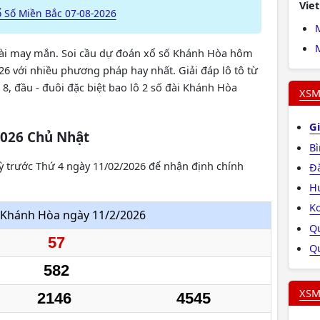
Viet
 Số Miền Bắc 07-08-2026
tài may mắn. Soi cầu dự đoán xổ số Khánh Hòa hôm
6 với nhiều phương pháp hay nhất. Giải đáp lô tô từ
 8, đầu - đuôi đặc biệt bao lô 2 số đài Khánh Hòa
XSM
Gi
2026 Chủ Nhật
B
ỳ trước Thứ 4 ngày 11/02/2026 để nhận định chính
Đ
H
K
 Khánh Hòa ngày 11/2/2026
Q
57
Q
582
XSM
2146
4545