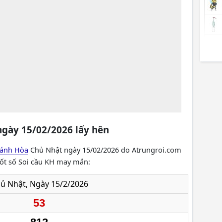
gày 15/02/2026 lấy hên
hánh Hòa
Chủ Nhật ngày 15/02/2026 do Atrungroi.com
hốt số Soi cầu KH may mắn:
ủ Nhật, Ngày 15/2/2026
53