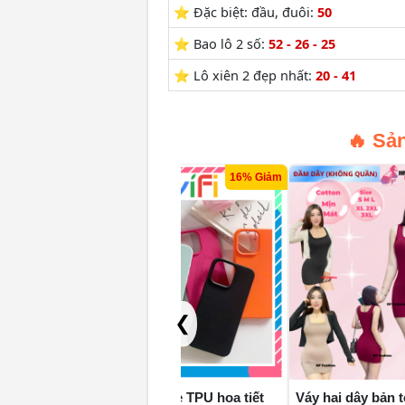
⭐️ Đặc biệt: đầu, đuôi:
50
⭐️ Bao lô 2 số:
52 - 26 - 25
⭐️ Lô xiên 2 đẹp nhất:
20 - 41
🔥 Sả
48% Giảm
❮
Giấy ăn rút Topgia thùng 20 gói