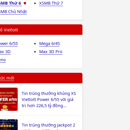
SMB Thứ 6
XSMB Thứ 7
SMB Chủ Nhật
ố Vietlott
ower 6/55
Mega 6/45
ax 3D
Max 3D Pro
iảm
0% Giảm
eno
tức mới
Tin trúng thưởng khủng XS
Vietlott Power 6/55 với giá
trị hơn 226,5 tỷ đồng…
Tin trúng thưởng Jackpot 2
Váy hai dây bản to ôm body
Quạt Tích Điện Pin 10-20 