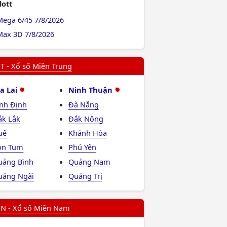
lott
Mega 6/45 7/8/2026
Max 3D 7/8/2026
T - Xổ số Miền Trung
a Lai
Ninh Thuận
ình Định
Đà Nẵng
ắk Lắk
Đắk Nông
uế
Khánh Hòa
on Tum
Phú Yên
uảng Bình
Quảng Nam
uảng Ngãi
Quảng Trị
N - Xổ số Miền Nam