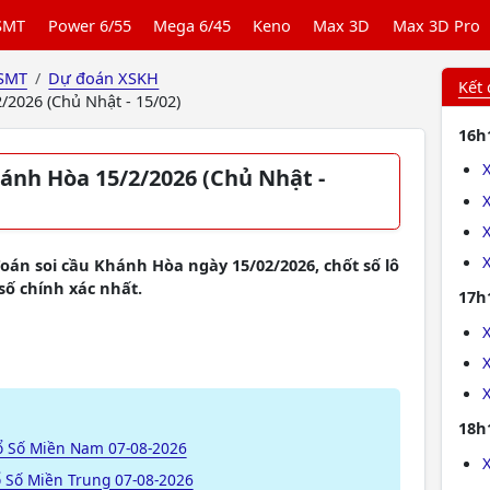
SMT
Power 6/55
Mega 6/45
Keno
Max 3D
Max 3D Pro
SMT
Dự đoán XSKH
Kết
/2026 (Chủ Nhật - 15/02)
16h
ánh Hòa 15/2/2026 (Chủ Nhật -
X
X
án soi cầu Khánh Hòa ngày 15/02/2026, chốt số lô
 số chính xác nhất.
17h
X
18h
ổ Số Miền Nam 07-08-2026
 Số Miền Trung 07-08-2026