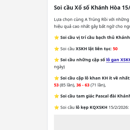
Soi cầu Xổ số Khánh Hòa 15
Lựa chọn cùng A Trúng Rồi với những
hiệu quả cao nhất gây bất ngờ cho ngư
⭐️ Soi cầu vị trí cầu bạch thủ Khán
⭐️ Soi cầu
XSKH lật liên tục
:
50
⭐️ Soi cầu những cặp số
lô gan XSK
ngày)
⭐️ Soi cầu cặp lô khan KH ít về nhất
53
(85 lần),
36 - 63
(71 lần),
⭐️ Soi cầu tam giác Pascal đài Khán
⭐️ Soi cầu
lô kẹp KQXSKH
15/2/2026: