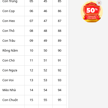
Con Trùng
05
45
85
Con Cọp
06
46
86
Con Heo
07
47
87
Con Thỏ
08
48
88
Con Trâu
09
49
89
Rồng Nằm
10
50
90
Con Chó
11
51
91
Con Ngựa
12
52
92
Con Voi
13
53
93
Mèo Nhà
14
54
94
Con Chuột
15
55
95