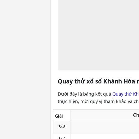
Quay thử xổ số Khánh Hòa n
Dưới đây là bảng kết quả
Quay thử K
thực hiện, mời quý vị tham khảo và c
Ch
Giải
G.8
G.7