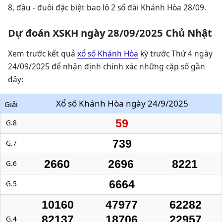
8, đầu - đuôi đặc biệt bao lô 2 số đài Khánh Hòa 28/09.
Dự đoán XSKH ngày 28/09/2025 Chủ Nhật
Xem trước kết quả
xổ số Khánh Hòa
kỳ trước Thứ 4 ngày
24/09/2025 để nhận định chính xác những cặp số gần
đây:
Xổ số Khánh Hòa ngày 24/9/2025
Giải
59
G.8
739
G.7
2660
2696
8221
G.6
6664
G.5
10160
47977
62282
82137
18706
22957
G.4