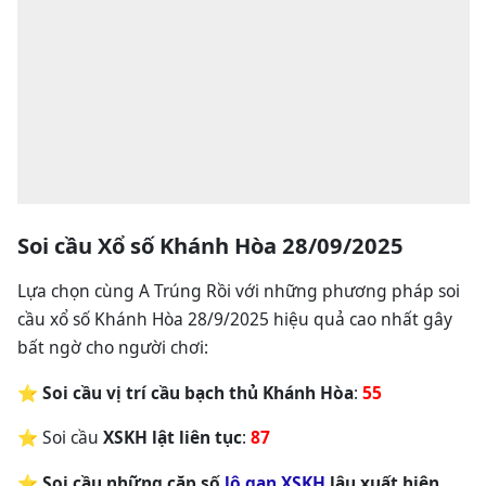
Soi cầu Xổ số Khánh Hòa 28/09/2025
Lựa chọn cùng A Trúng Rồi với những phương pháp soi
cầu xổ số Khánh Hòa 28/9/2025 hiệu quả cao nhất gây
bất ngờ cho người chơi:
⭐️ Soi cầu vị trí cầu bạch thủ Khánh Hòa
:
55
⭐️ Soi cầu
XSKH lật liên tục
:
87
⭐️ Soi cầu những cặp số
lô gan XSKH
lâu xuất hiện