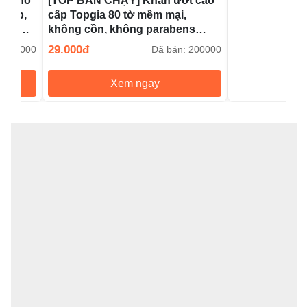
ng cho
[TOP BÁN CHẠY] Khăn ướt cao
Ốp Lưng Iphon
n đẹp,
cấp Topgia 80 tờ mềm mại,
mềm basic
u, rộng
không cồn, không parabens
6/6splus/7/8/p
dành cho mẹ và bé
-Awifi Case A
29.000đ
20.900đ
án: 8000
Đã bán: 200000
Xem ngay
X