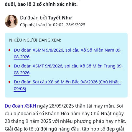
đuôi, bao lô 2 số chính xác nhất.
Dự đoán bởi
Tuyết Như
Cập nhật vào lúc 02:02, 28/9/2025
NHIỀU NGƯỜI ĐANG XEM:
Dự đoán XSMN 9/8/2026, soi cầu Xổ Số Miền Nam 09-
08-2026
Dự đoán XSMT 9/8/2026, soi cầu Xổ Số Miền Trung 09-
08-2026
Dự đoán Soi cầu Xổ số Miền Bắc 9/8/2026 (Chủ Nhật -
09/08)
Dự đoán XSKH
ngày 28/09/2025 thần tài may mắn. Soi
cầu dự đoán xổ số Khánh Hòa hôm nay Chủ Nhật ngày
28 tháng 9 năm 2025 với nhiều phương pháp hay nhất.
Giải đáp lô tô từ đội ngũ hàng đầu, tập hợp số đẹp giải