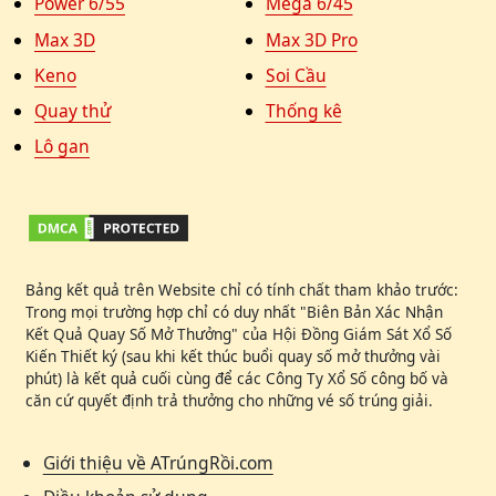
Power 6/55
Mega 6/45
Max 3D
Max 3D Pro
Keno
Soi Cầu
Quay thử
Thống kê
Lô gan
Bảng kết quả trên Website chỉ có tính chất tham khảo trước:
Trong mọi trường hợp chỉ có duy nhất "Biên Bản Xác Nhận
Kết Quả Quay Số Mở Thưởng" của Hội Đồng Giám Sát Xổ Số
Kiến Thiết ký (sau khi kết thúc buổi quay số mở thưởng vài
phút) là kết quả cuối cùng để các Công Ty Xổ Số công bố và
căn cứ quyết định trả thưởng cho những vé số trúng giải.
Giới thiệu về ATrúngRồi.com