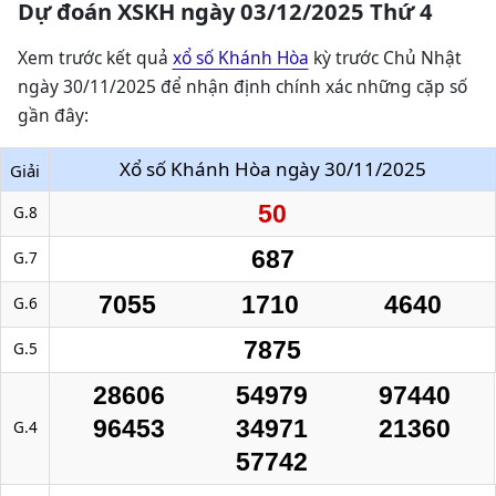
Dự đoán XSKH ngày 03/12/2025 Thứ 4
Xem trước kết quả
xổ số Khánh Hòa
kỳ trước Chủ Nhật
ngày 30/11/2025 để nhận định chính xác những cặp số
gần đây:
Xổ số Khánh Hòa ngày 30/11/2025
Giải
50
G.8
687
G.7
7055
1710
4640
G.6
7875
G.5
28606
54979
97440
96453
34971
21360
G.4
57742