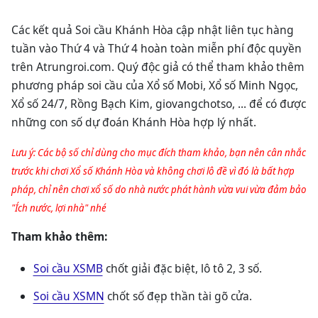
Các kết quả Soi cầu Khánh Hòa cập nhật liên tục hàng
tuần vào Thứ 4 và Thứ 4 hoàn toàn miễn phí độc quyền
trên Atrungroi.com. Quý độc giả có thể tham khảo thêm
phương pháp soi cầu của Xổ số Mobi, Xổ số Minh Ngọc,
Xổ số 24/7, Rồng Bạch Kim, giovangchotso, ... để có được
những con số dự đoán Khánh Hòa hợp lý nhất.
Lưu ý: Các bộ số chỉ dùng cho mục đích tham khảo, bạn nên cân nhắc
trước khi chơi Xổ số Khánh Hòa và không chơi lô đề vì đó là bất hợp
pháp, chỉ nên chơi xổ số do nhà nước phát hành vừa vui vừa đảm bảo
"Ích nước, lợi nhà" nhé
Tham khảo thêm:
Soi cầu XSMB
chốt giải đặc biệt, lô tô 2, 3 số.
Soi cầu XSMN
chốt số đẹp thần tài gõ cửa.