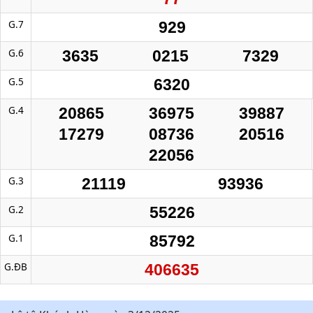
G.7
929
G.6
3635
0215
7329
G.5
6320
G.4
20865
36975
39887
17279
08736
20516
22056
G.3
21119
93936
G.2
55226
G.1
85792
G.ĐB
406635