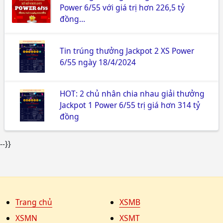
Power 6/55 với giá trị hơn 226,5 tỷ
đồng…
Tin trúng thưởng Jackpot 2 XS Power
6/55 ngày 18/4/2024
HOT: 2 chủ nhân chia nhau giải thưởng
Jackpot 1 Power 6/55 trị giá hơn 314 tỷ
đồng
--}}
Trang chủ
XSMB
XSMN
XSMT