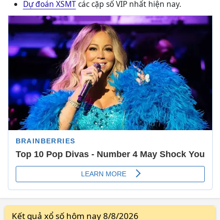
Dự đoán XSMT
các cặp số VIP nhất hiện nay.
Kết quả xổ số hôm nay 8/8/2026