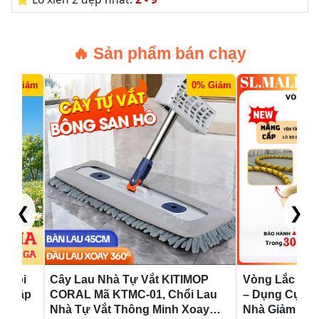
🔥 Sản phẩm bán chạy
8% Giảm
0% Giảm
❮
❯
0 gói
Cây Lau Nhà Tự Vắt KITIMOP
Vòng Lắc Eo 
p, dập
CORAL Mã KTMC-01, Chổi Lau
– Dụng Cụ Tậ
 tốt
Nhà Tự Vắt Thông Minh Xoay
Nhà Giảm Eo 