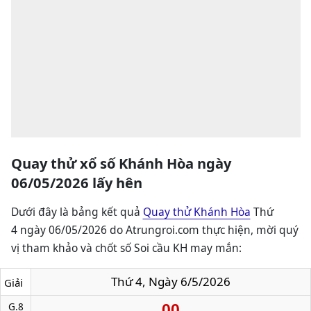
Quay thử xổ số Khánh Hòa ngày
06/05/2026 lấy hên
Dưới đây là bảng kết quả
Quay thử Khánh Hòa
Thứ
4 ngày 06/05/2026 do Atrungroi.com thực hiện, mời quý
vị tham khảo và chốt số Soi cầu KH may mắn:
Thứ 4, Ngày 6/5/2026
Giải
G.8
00