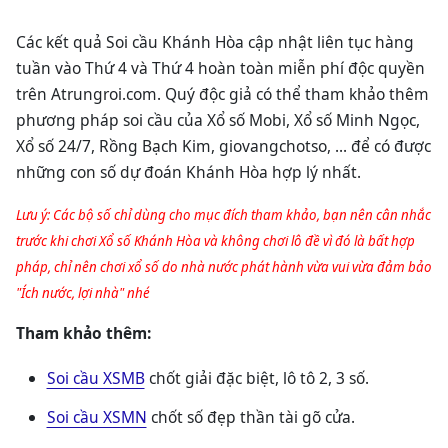
Các kết quả Soi cầu Khánh Hòa cập nhật liên tục hàng
tuần vào Thứ 4 và Thứ 4 hoàn toàn miễn phí độc quyền
trên Atrungroi.com. Quý độc giả có thể tham khảo thêm
phương pháp soi cầu của Xổ số Mobi, Xổ số Minh Ngọc,
Xổ số 24/7, Rồng Bạch Kim, giovangchotso, ... để có được
những con số dự đoán Khánh Hòa hợp lý nhất.
Lưu ý: Các bộ số chỉ dùng cho mục đích tham khảo, bạn nên cân nhắc
trước khi chơi Xổ số Khánh Hòa và không chơi lô đề vì đó là bất hợp
pháp, chỉ nên chơi xổ số do nhà nước phát hành vừa vui vừa đảm bảo
"Ích nước, lợi nhà" nhé
Tham khảo thêm:
Soi cầu XSMB
chốt giải đặc biệt, lô tô 2, 3 số.
Soi cầu XSMN
chốt số đẹp thần tài gõ cửa.