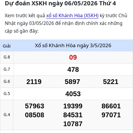
Dự đoán XSKH ngày 06/05/2026 Thứ 4
Xem trước kết quả
xổ số Khánh Hòa (XSKH)
kỳ trước Chủ
Nhật ngày 03/05/2026 để nhận định chính xác những
cặp số gần đây:
Xổ số Khánh Hòa ngày 3/5/2026
Giải
09
G.8
478
G.7
2119
5897
5221
G.6
4053
G.5
57963
19399
86601
08508
84531
97071
G.4
10787