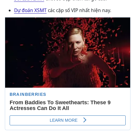
Dự đoán XSMT
các cặp số VIP nhất hiện nay.