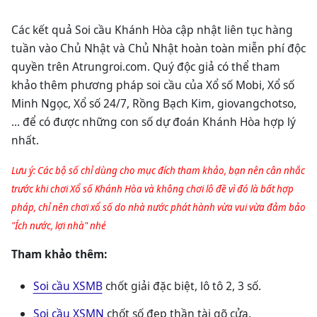
Các kết quả Soi cầu Khánh Hòa cập nhật liên tục hàng
tuần vào Chủ Nhật và Chủ Nhật hoàn toàn miễn phí độc
quyền trên Atrungroi.com. Quý độc giả có thể tham
khảo thêm phương pháp soi cầu của Xổ số Mobi, Xổ số
Minh Ngọc, Xổ số 24/7, Rồng Bạch Kim, giovangchotso,
... để có được những con số dự đoán Khánh Hòa hợp lý
nhất.
Lưu ý: Các bộ số chỉ dùng cho mục đích tham khảo, bạn nên cân nhắc
trước khi chơi Xổ số Khánh Hòa và không chơi lô đề vì đó là bất hợp
pháp, chỉ nên chơi xổ số do nhà nước phát hành vừa vui vừa đảm bảo
"Ích nước, lợi nhà" nhé
Tham khảo thêm:
Soi cầu XSMB
chốt giải đặc biệt, lô tô 2, 3 số.
Soi cầu XSMN
chốt số đẹp thần tài gõ cửa.