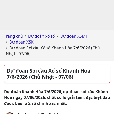
Trang chủ
Dự đoán xổ số
Dự đoán XSMT
Dự đoán XSKH
Dự đoán Soi cầu Xổ số Khánh Hòa 7/6/2026 (Chủ
Nhật - 07/06)
Dự đoán Soi cầu Xổ số Khánh Hòa
7/6/2026 (Chủ Nhật - 07/06)
Dự đoán Khánh Hòa 7/6/2026, dự đoán soi cầu Khánh
Hòa ngày 07/06/2026, chốt số lô giải tám, đặc biệt đầu
đuôi, bao lô 2 số chính xác nhất.