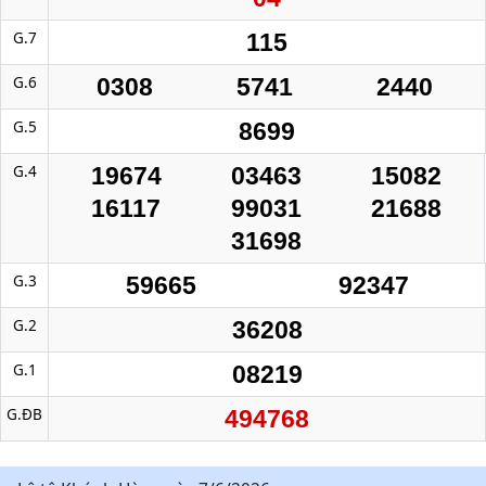
G.7
115
G.6
0308
5741
2440
G.5
8699
G.4
19674
03463
15082
16117
99031
21688
31698
G.3
59665
92347
G.2
36208
G.1
08219
G.ĐB
494768