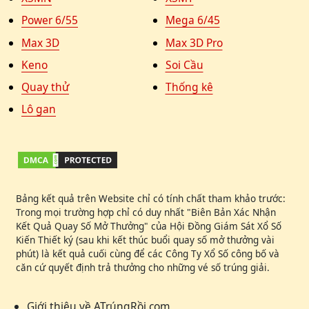
Power 6/55
Mega 6/45
Max 3D
Max 3D Pro
Keno
Soi Cầu
Quay thử
Thống kê
Lô gan
Bảng kết quả trên Website chỉ có tính chất tham khảo trước:
Trong mọi trường hợp chỉ có duy nhất "Biên Bản Xác Nhận
Kết Quả Quay Số Mở Thưởng" của Hội Đồng Giám Sát Xổ Số
Kiến Thiết ký (sau khi kết thúc buổi quay số mở thưởng vài
phút) là kết quả cuối cùng để các Công Ty Xổ Số công bố và
căn cứ quyết định trả thưởng cho những vé số trúng giải.
Giới thiệu về ATrúngRồi.com