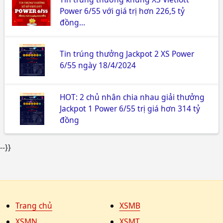
Power 6/55 với giá trị hơn 226,5 tỷ
đồng…
Tin trúng thưởng Jackpot 2 XS Power
6/55 ngày 18/4/2024
HOT: 2 chủ nhân chia nhau giải thưởng
Jackpot 1 Power 6/55 trị giá hơn 314 tỷ
đồng
--}}
Trang chủ
XSMB
XSMN
XSMT