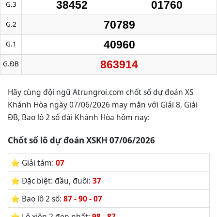
38452
01760
G.3
70789
G.2
40960
G.1
863914
G.ĐB
Hãy cùng đội ngũ Atrungroi.com chốt số dự đoán XS
Khánh Hòa ngày 07/06/2026 may mắn với Giải 8, Giải
ĐB, Bao lô 2 số đài Khánh Hòa hôm nay:
Chốt số lô dự đoán XSKH 07/06/2026
⭐️ Giải tám:
07
⭐️ Đặc biệt: đầu, đuôi:
37
⭐️ Bao lô 2 số:
87 - 90 - 07
⭐️ Lô xiên 2 đẹp nhất:
98 - 87