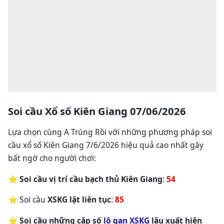
Soi cầu Xổ số Kiên Giang 07/06/2026
Lựa chọn cùng A Trúng Rồi với những phương pháp soi
cầu xổ số Kiên Giang 7/6/2026 hiệu quả cao nhất gây
bất ngờ cho người chơi:
⭐️ Soi cầu vị trí cầu bạch thủ Kiên Giang
:
54
⭐️ Soi cầu
XSKG lật liên tục
:
85
⭐️ Soi cầu những cặp số
lô gan XSKG
lâu xuất hiện