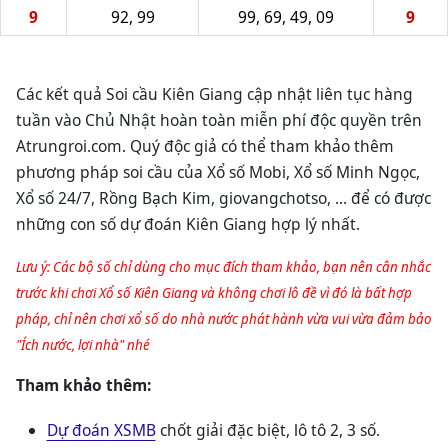
9
92, 99
99, 69, 49, 09
9
Các kết quả Soi cầu Kiên Giang cập nhật liên tục hàng
tuần vào Chủ Nhật hoàn toàn miễn phí độc quyền trên
Atrungroi.com. Quý độc giả có thể tham khảo thêm
phương pháp soi cầu của Xổ số Mobi, Xổ số Minh Ngọc,
Xổ số 24/7, Rồng Bạch Kim, giovangchotso, ... để có được
những con số dự đoán Kiên Giang hợp lý nhất.
Lưu ý: Các bộ số chỉ dùng cho mục đích tham khảo, bạn nên cân nhắc
trước khi chơi Xổ số Kiên Giang và không chơi lô đề vì đó là bất hợp
pháp, chỉ nên chơi xổ số do nhà nước phát hành vừa vui vừa đảm bảo
"Ích nước, lợi nhà" nhé
Tham khảo thêm:
Dự đoán XSMB
chốt giải đặc biệt, lô tô 2, 3 số.