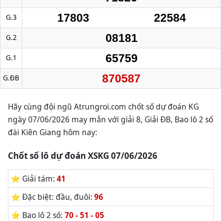
17803
22584
G.3
08181
G.2
65759
G.1
870587
G.ĐB
Hãy cùng đội ngũ Atrungroi.com chốt số dự đoán KG
ngày 07/06/2026 may mắn với giải 8, Giải ĐB, Bao lô 2 số
đài Kiên Giang hôm nay:
Chốt số lô dự đoán XSKG 07/06/2026
⭐️ Giải tám:
41
⭐️ Đặc biệt: đầu, đuôi:
96
⭐️ Bao lô 2 số:
70 - 51 - 05