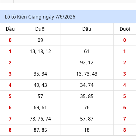
Lô tô Kiên Giang ngày 7/6/2026
Đầu
Đuôi
Đầu
Đuôi
0
09
0
1
13, 18, 12
61
1
2
92, 12
2
3
35, 34
13, 73, 43
3
4
49, 43
34, 74
4
5
57
35, 85
5
6
69, 61
76
6
7
73, 76, 74
57, 87
7
8
87, 85
18
8