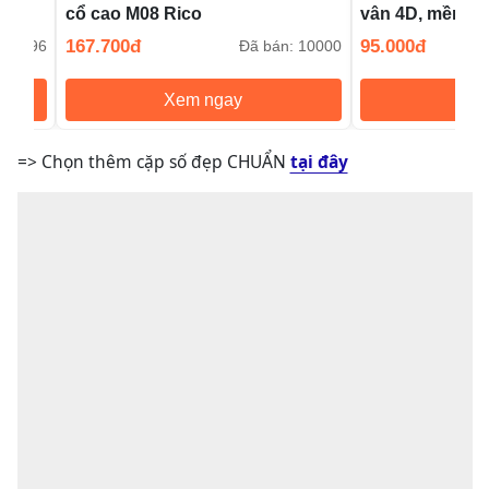
vân 4D, mềm mịn, thấm hút tốt
95.000đ
n: 10000
Đã bán: 2025
Xem ngay
=> Chọn thêm cặp số đẹp CHUẨN
tại đây