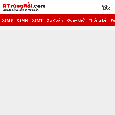
DANH
MỤC
XSMB
XSMN
XSMT
Dự đoán
Quay thử
Thống kê
P