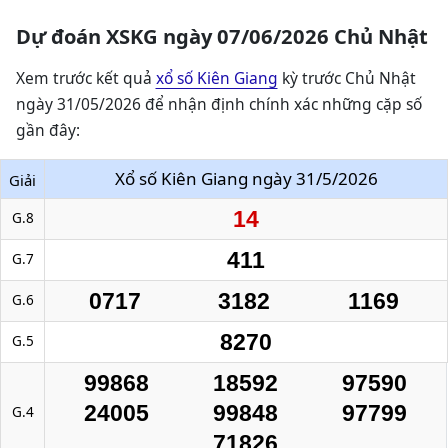
Dự đoán XSKG ngày 07/06/2026 Chủ Nhật
Xem trước kết quả
xổ số Kiên Giang
kỳ trước Chủ Nhật
ngày 31/05/2026 để nhận định chính xác những cặp số
gần đây:
Xổ số Kiên Giang ngày 31/5/2026
Giải
14
G.8
411
G.7
0717
3182
1169
G.6
8270
G.5
99868
18592
97590
24005
99848
97799
G.4
71826