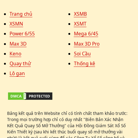
Trang chủ
XSMB
XSMN
XSMT
Power 6/55
Mega 6/45
Max 3D
Max 3D Pro
Keno
Soi Cầu
Quay thử
Thống kê
Lô gan
Bảng kết quả trên Website chỉ có tính chất tham khảo trước:
Trong mọi trường hợp chỉ có duy nhất "Biên Bản Xác Nhận
Kết Quả Quay Số Mở Thưởng" của Hội Đồng Giám Sát Xổ Số
Kiến Thiết ký (sau khi kết thúc buổi quay số mở thưởng vài
phút) là kết quả cuối cùng để các Công Ty Xổ Số công bố và