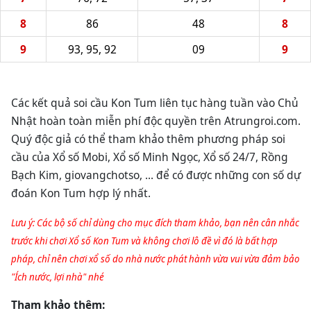
8
86
48
8
9
93, 95, 92
09
9
Các kết quả soi cầu Kon Tum liên tục hàng tuần vào Chủ
Nhật hoàn toàn miễn phí độc quyền trên Atrungroi.com.
Quý độc giả có thể tham khảo thêm phương pháp soi
cầu của Xổ số Mobi, Xổ số Minh Ngọc, Xổ số 24/7, Rồng
Bạch Kim, giovangchotso, ... để có được những con số dự
đoán Kon Tum hợp lý nhất.
Lưu ý: Các bộ số chỉ dùng cho mục đích tham khảo, bạn nên cân nhắc
trước khi chơi Xổ số Kon Tum và không chơi lô đề vì đó là bất hợp
pháp, chỉ nên chơi xổ số do nhà nước phát hành vừa vui vừa đảm bảo
"Ích nước, lợi nhà" nhé
Tham khảo thêm: