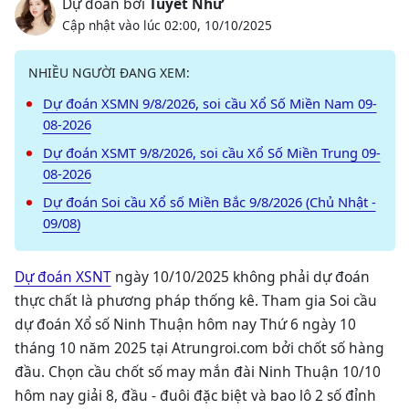
Dự đoán bởi
Tuyết Như
Cập nhật vào lúc 02:00, 10/10/2025
NHIỀU NGƯỜI ĐANG XEM:
Dự đoán XSMN 9/8/2026, soi cầu Xổ Số Miền Nam 09-
08-2026
Dự đoán XSMT 9/8/2026, soi cầu Xổ Số Miền Trung 09-
08-2026
Dự đoán Soi cầu Xổ số Miền Bắc 9/8/2026 (Chủ Nhật -
09/08)
Dự đoán XSNT
ngày 10/10/2025 không phải dự đoán
thực chất là phương pháp thống kê. Tham gia Soi cầu
dự đoán Xổ số Ninh Thuận hôm nay Thứ 6 ngày 10
tháng 10 năm 2025 tại Atrungroi.com bởi chốt số hàng
đầu. Chọn cầu chốt số may mắn đài Ninh Thuận 10/10
hôm nay giải 8, đầu - đuôi đặc biệt và bao lô 2 số đỉnh