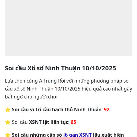
Soi cầu Xổ số Ninh Thuận 10/10/2025
Lựa chọn cùng A Trúng Rồi với những phương pháp soi
cầu xổ số Ninh Thuận 10/10/2025 hiệu quả cao nhất gây
bất ngờ cho người chơi:
⭐️ Soi cầu vị trí cầu bạch thủ Ninh Thuận
:
92
⭐️ Soi cầu
XSNT lật liên tục
:
65
⭐️ Soi cầu những cặp số
lô gan XSNT
lâu xuất hiện