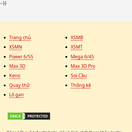
--}}
Trang chủ
XSMB
XSMN
XSMT
Power 6/55
Mega 6/45
Max 3D
Max 3D Pro
Keno
Soi Cầu
Quay thử
Thống kê
Lô gan