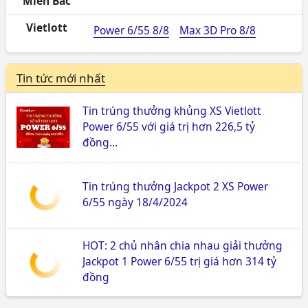
Miền Bắc
Vietlott
Power 6/55 8/8
Max 3D Pro 8/8
Tin tức mới nhất
Tin trúng thưởng khủng XS Vietlott
Power 6/55 với giá trị hơn 226,5 tỷ
đồng…
Tin trúng thưởng Jackpot 2 XS Power
6/55 ngày 18/4/2024
HOT: 2 chủ nhân chia nhau giải thưởng
Jackpot 1 Power 6/55 trị giá hơn 314 tỷ
đồng