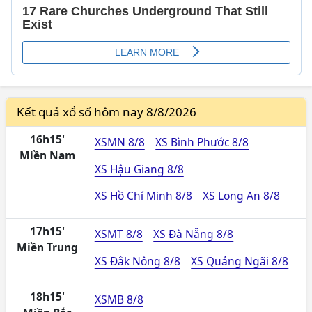
Kết quả xổ số hôm nay 8/8/2026
16h15'
XSMN 8/8
XS Bình Phước 8/8
Miền Nam
XS Hậu Giang 8/8
XS Hồ Chí Minh 8/8
XS Long An 8/8
17h15'
XSMT 8/8
XS Đà Nẵng 8/8
Miền Trung
XS Đắk Nông 8/8
XS Quảng Ngãi 8/8
18h15'
XSMB 8/8