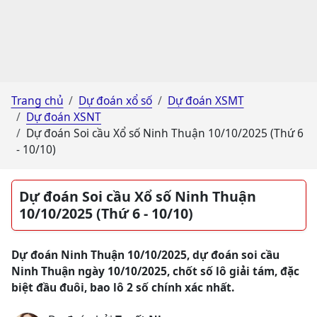
Trang chủ
Dự đoán xổ số
Dự đoán XSMT
Dự đoán XSNT
Dự đoán Soi cầu Xổ số Ninh Thuận 10/10/2025 (Thứ 6
- 10/10)
Dự đoán Soi cầu Xổ số Ninh Thuận
10/10/2025 (Thứ 6 - 10/10)
Dự đoán Ninh Thuận 10/10/2025, dự đoán soi cầu
Ninh Thuận ngày 10/10/2025, chốt số lô giải tám, đặc
biệt đầu đuôi, bao lô 2 số chính xác nhất.