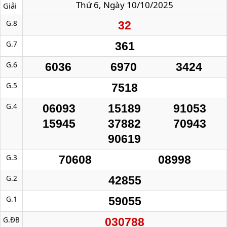
Thứ 6, Ngày 10/10/2025
Giải
G.8
32
G.7
361
G.6
6036
6970
3424
G.5
7518
G.4
06093
15189
91053
15945
37882
70943
90619
G.3
70608
08998
G.2
42855
G.1
59055
G.ĐB
030788