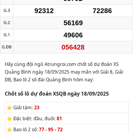
92312
72286
G.3
56169
G.2
49606
G.1
056428
G.ĐB
Hãy cùng đội ngũ Atrungroi.com chốt số dự đoán XS
Quảng Bình ngày 18/09/2025 may mắn với Giải 8, Giải
ĐB, Bao lô 2 số đài Quảng Bình hôm nay:
Chốt số lô dự đoán XSQB ngày 18/09/2025
⭐️ Giải tám:
23
⭐️ Đặc biệt: đầu, đuôi:
81
⭐️ Bao lô 2 số:
77 - 95 - 72