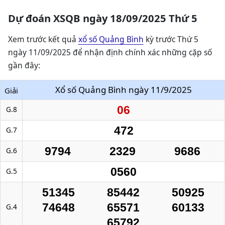
Dự đoán XSQB ngày 18/09/2025 Thứ 5
Xem trước kết quả
xổ số Quảng Bình
kỳ trước Thứ 5
ngày 11/09/2025 để nhận định chính xác những cặp số
gần đây:
Xổ số Quảng Bình ngày 11/9/2025
Giải
06
G.8
472
G.7
9794
2329
9686
G.6
0560
G.5
51345
85442
50925
74648
65571
60133
G.4
65792