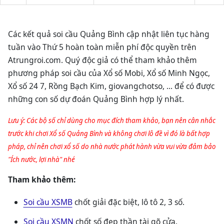
Các kết quả soi cầu Quảng Bình cập nhật liên tục hàng
tuần vào Thứ 5 hoàn toàn miễn phí độc quyền trên
Atrungroi.com. Quý độc giả có thể tham khảo thêm
phương pháp soi cầu của Xổ số Mobi, Xổ số Minh Ngọc,
Xổ số 24 7, Rồng Bạch Kim, giovangchotso, ... để có được
những con số dự đoán Quảng Bình hợp lý nhất.
Lưu ý: Các bộ số chỉ dùng cho mục đích tham khảo, bạn nên cân nhắc
trước khi chơi Xổ số Quảng Bình và không chơi lô đề vì đó là bất hợp
pháp, chỉ nên chơi xổ số do nhà nước phát hành vừa vui vừa đảm bảo
"Ích nước, lợi nhà" nhé
Tham khảo thêm:
Soi cầu XSMB
chốt giải đặc biệt, lô tô 2, 3 số.
Soi cầu XSMN
chốt số đẹp thần tài gõ cửa.