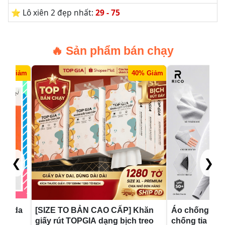
⭐️ Lô xiên 2 đẹp nhất:
29 - 75
🔥 Sản phẩm bán chạy
6% Giảm
40% Giảm
❮
❯
iết da
[SIZE TO BẢN CAO CẤP] Khăn
Áo chống nắn
giấy rút TOPGIA dạng bịch treo
chống tia UV