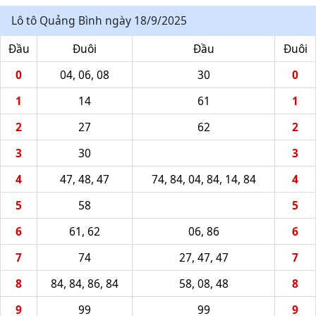
Lô tô Quảng Bình ngày 18/9/2025
Đầu
Đuôi
Đầu
Đuôi
0
04, 06, 08
30
0
1
14
61
1
2
27
62
2
3
30
3
4
47, 48, 47
74, 84, 04, 84, 14, 84
4
5
58
5
6
61, 62
06, 86
6
7
74
27, 47, 47
7
8
84, 84, 86, 84
58, 08, 48
8
9
99
99
9