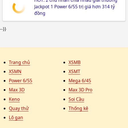
Jackpot 1 Power 6/55 trị giá hơn 314 tỷ
đồng
--}}
Trang chủ
XSMB
XSMN
XSMT
Power 6/55
Mega 6/45
Max 3D
Max 3D Pro
Keno
Soi Cầu
Quay thử
Thống kê
Lô gan