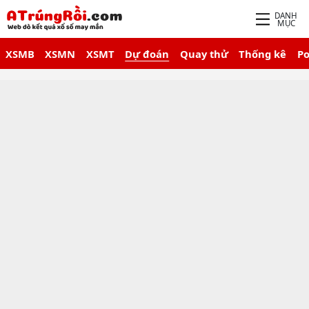
DANH
MỤC
XSMB
XSMN
XSMT
Dự đoán
Quay thử
Thống kê
P