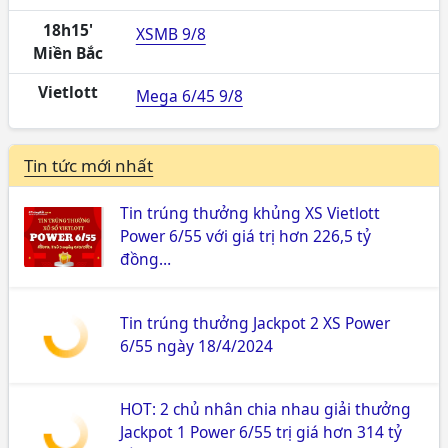
18h15'
XSMB 9/8
Miền Bắc
Vietlott
Mega 6/45 9/8
Tin tức mới nhất
Tin trúng thưởng khủng XS Vietlott
Power 6/55 với giá trị hơn 226,5 tỷ
đồng…
Tin trúng thưởng Jackpot 2 XS Power
6/55 ngày 18/4/2024
HOT: 2 chủ nhân chia nhau giải thưởng
Jackpot 1 Power 6/55 trị giá hơn 314 tỷ