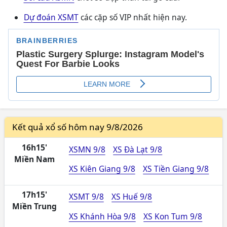
Dự đoán XSMT
các cặp số VIP nhất hiện nay.
Kết quả xổ số hôm nay 9/8/2026
16h15'
XSMN 9/8
XS Đà Lạt 9/8
Miền Nam
XS Kiên Giang 9/8
XS Tiền Giang 9/8
17h15'
XSMT 9/8
XS Huế 9/8
Miền Trung
XS Khánh Hòa 9/8
XS Kon Tum 9/8