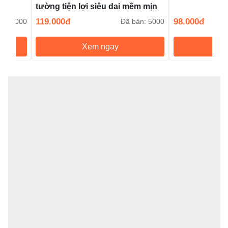
tường tiện lợi siêu dai mềm mịn
119.000đ
98.000đ
n: 10000
Đã bán: 5000
Xem ngay
X