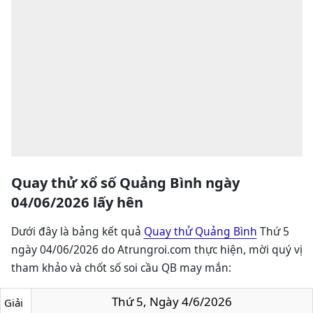
Quay thử xổ số Quảng Bình ngày
04/06/2026 lấy hên
Dưới đây là bảng kết quả
Quay thử Quảng Bình
Thứ 5
ngày 04/06/2026 do Atrungroi.com thực hiện, mời quý vị
tham khảo và chốt số soi cầu QB may mắn:
Thứ 5, Ngày 4/6/2026
Giải