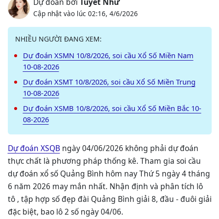
Dự đoán bởi
Tuyết Như
Cập nhật vào lúc 02:16, 4/6/2026
NHIỀU NGƯỜI ĐANG XEM:
Dự đoán XSMN 10/8/2026, soi cầu Xổ Số Miền Nam
10-08-2026
Dự đoán XSMT 10/8/2026, soi cầu Xổ Số Miền Trung
10-08-2026
Dự đoán XSMB 10/8/2026, soi cầu Xổ Số Miền Bắc 10-
08-2026
Dự đoán XSQB
ngày 04/06/2026 không phải dự đoán
thực chất là phương pháp thống kê. Tham gia soi cầu
dự đoán xổ số Quảng Bình hôm nay Thứ 5 ngày 4 tháng
6 năm 2026 may mắn nhất. Nhận định và phân tích lô
tô , tập hợp số đẹp đài Quảng Bình giải 8, đầu - đuôi giải
đặc biệt, bao lô 2 số ngày 04/06.