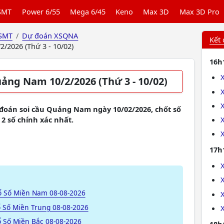
SMT
Power 6/55
Mega 6/45
Keno
Max 3D
Max 3D Pro
SMT
Dự đoán XSQNA
Kết
/2026 (Thứ 3 - 10/02)
16h
ảng Nam 10/2/2026 (Thứ 3 - 10/02)
X
oán soi cầu Quảng Nam ngày 10/02/2026, chốt số
ô 2 số chính xác nhất.
X
X
17h
ổ Số Miền Nam 08-08-2026
 Số Miền Trung 08-08-2026
 Số Miền Bắc 08-08-2026
18h