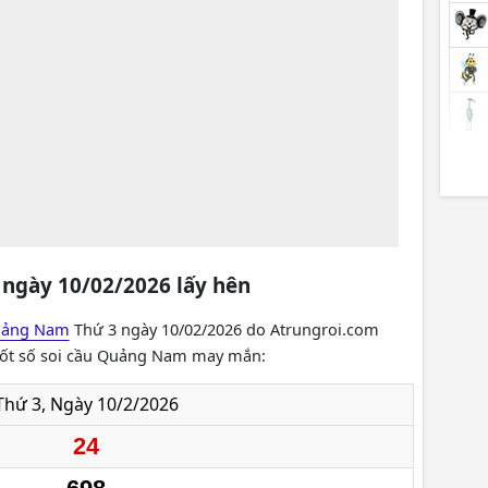
ngày 10/02/2026 lấy hên
uảng Nam
Thứ 3 ngày 10/02/2026 do Atrungroi.com
chốt số soi cầu Quảng Nam may mắn:
Thứ 3, Ngày 10/2/2026
24