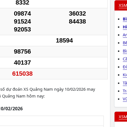
8332
XSM
09874
36032
B
91524
84438
H
92053
A
18594
Bế
B
98756
C
40137
Đ
615038
K
T
t số dự đoán XS Quảng Nam ngày 10/02/2026 may
Tr
 đài Quảng Nam hôm nay:
V
10/02/2026
XSM