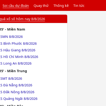
Soi cầu dự đoán
Quay thử
Thống kê
Tin tức
 quả xổ số hôm nay 8/8/2026
15' - Miền Nam
XSMN 8/8/2026
S Bình Phước 8/8/2026
XS Hậu Giang 8/8/2026
S Hồ Chí Minh 8/8/2026
S Long An 8/8/2026
15' - Miền Trung
XSMT 8/8/2026
XS Đà Nẵng 8/8/2026
XS Đắk Nông 8/8/2026
XS Quảng Ngãi 8/8/2026
15' - Miền Bắc