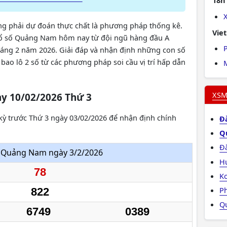
g phải dự đoán thực chất là phương pháp thống kê.
Viet
xổ số Quảng Nam hôm nay từ đội ngũ hàng đầu A
P
háng 2 năm 2026. Giải đáp và nhận định những con số
 bao lô 2 số từ các phương pháp soi cầu vị trí hấp dẫn
XSM
y 10/02/2026 Thứ 3
ỳ trước Thứ 3 ngày 03/02/2026 để nhận định chính
Đ
Q
Đ
 Quảng Nam ngày 3/2/2026
H
78
K
P
822
Q
6749
0389