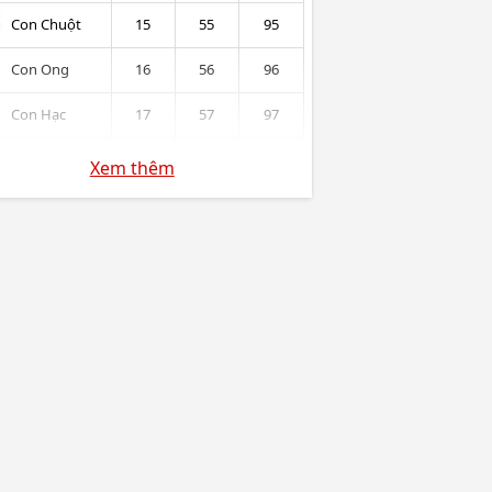
Con Chuột
15
55
95
Con Ong
16
56
96
Con Hạc
17
57
97
Mèo Rừng
18
58
98
Xem thêm
Con Bướm
19
59
99
Con Rết
19
60
Cô Gái
21
61
Bồ Câu
22
62
Con Khỉ
23
63
Con Ếch
24
64
Con Ó
25
65