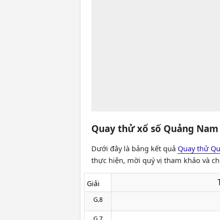
Quay thử xổ số Quảng Nam 
Dưới đây là bảng kết quả
Quay thử Q
thực hiện, mời quý vị tham khảo và 
Giải
G.8
G.7