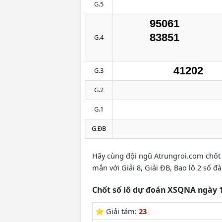
G.5
95061
83851
G.4
41202
G.3
G.2
G.1
G.ĐB
Hãy cùng đội ngũ Atrungroi.com chố
mắn với Giải 8, Giải ĐB, Bao lô 2 số
Chốt số lô dự đoán XSQNA ngày 
⭐️ Giải tám:
23