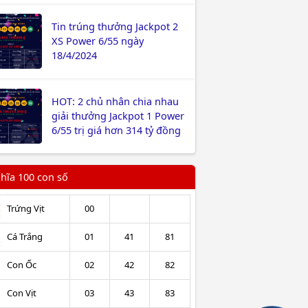
x/plus/promax
Tin trúng thưởng Jackpot 2
XS Power 6/55 ngày
18/4/2024
HOT: 2 chủ nhân chia nhau
giải thưởng Jackpot 1 Power
6/55 trị giá hơn 314 tỷ đồng
hĩa 100 con số
Trứng Vịt
00
Cá Trắng
01
41
81
Con Ốc
02
42
82
Con Vịt
03
43
83