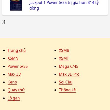
Jackpot 1 Power 6/55 trị giá hơn 314 tỷ
đồng
--}}
Trang chủ
XSMB
XSMN
XSMT
Power 6/55
Mega 6/45
Max 3D
Max 3D Pro
Keno
Soi Cầu
Quay thử
Thống kê
Lô gan