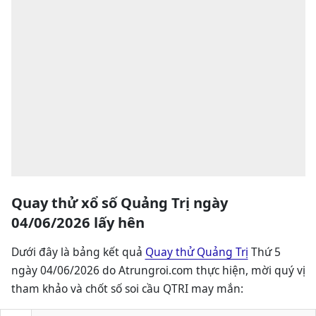
Quay thử xổ số Quảng Trị ngày
04/06/2026 lấy hên
Dưới đây là bảng kết quả
Quay thử Quảng Trị
Thứ 5
ngày 04/06/2026 do Atrungroi.com thực hiện, mời quý vị
tham khảo và chốt số soi cầu QTRI may mắn: