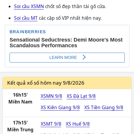
Soi cầu XSMN
chốt số đẹp thần tài gõ cửa.
Soi cầu MT
các cặp số VIP nhất hiện nay.
Kết quả xổ số hôm nay 9/8/2026
16h15'
XSMN 9/8
XS Đà Lạt 9/8
Miền Nam
XS Kiên Giang 9/8
XS Tiền Giang 9/8
17h15'
XSMT 9/8
XS Huế 9/8
Miền Trung