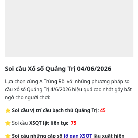
Soi cầu Xổ số Quảng Trị 04/06/2026
Lựa chọn cùng A Trúng Rồi với những phương pháp soi
cầu xổ số Quảng Trị 4/6/2026 hiệu quả cao nhất gây bất
ngờ cho người chơi:
⭐️ Soi cầu vị trí cầu bạch thủ Quảng Trị
:
45
⭐️ Soi cầu
XSQT lật liên tục
:
75
⭐️ Soi cầu những cặp số
lô gan XSQT
lâu xuất hiện