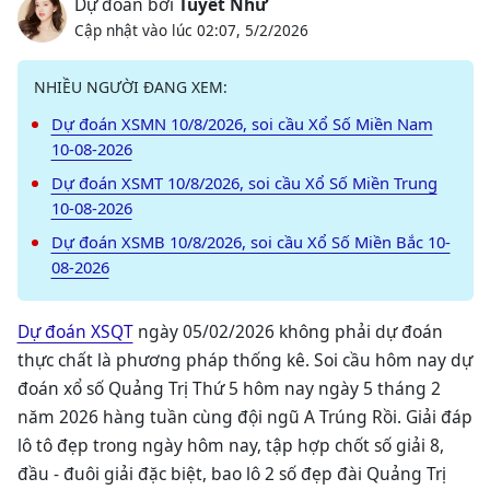
Dự đoán bởi
Tuyết Như
Cập nhật vào lúc 02:07, 5/2/2026
NHIỀU NGƯỜI ĐANG XEM:
Dự đoán XSMN 10/8/2026, soi cầu Xổ Số Miền Nam
10-08-2026
Dự đoán XSMT 10/8/2026, soi cầu Xổ Số Miền Trung
10-08-2026
Dự đoán XSMB 10/8/2026, soi cầu Xổ Số Miền Bắc 10-
08-2026
Dự đoán XSQT
ngày 05/02/2026 không phải dự đoán
thực chất là phương pháp thống kê. Soi cầu hôm nay dự
đoán xổ số Quảng Trị Thứ 5 hôm nay ngày 5 tháng 2
năm 2026 hàng tuần cùng đội ngũ A Trúng Rồi. Giải đáp
lô tô đẹp trong ngày hôm nay, tập hợp chốt số giải 8,
đầu - đuôi giải đặc biệt, bao lô 2 số đẹp đài Quảng Trị