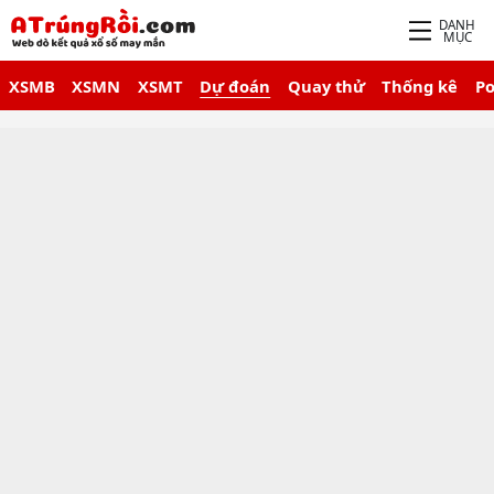
DANH
MỤC
XSMB
XSMN
XSMT
Dự đoán
Quay thử
Thống kê
P