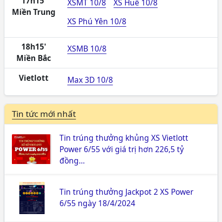
17h15'
XSMT 10/8
XS Huế 10/8
Miền Trung
XS Phú Yên 10/8
18h15'
XSMB 10/8
Miền Bắc
Vietlott
Max 3D 10/8
Tin tức mới nhất
Tin trúng thưởng khủng XS Vietlott
Power 6/55 với giá trị hơn 226,5 tỷ
đồng…
Tin trúng thưởng Jackpot 2 XS Power
6/55 ngày 18/4/2024