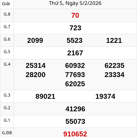
Thứ 5, Ngày 5/2/2026
Giải
G.8
70
G.7
723
G.6
2099
5523
1221
G.5
2167
G.4
25314
60932
62235
28200
77693
23334
62025
G.3
89021
19374
G.2
41296
G.1
55073
G.ĐB
910652