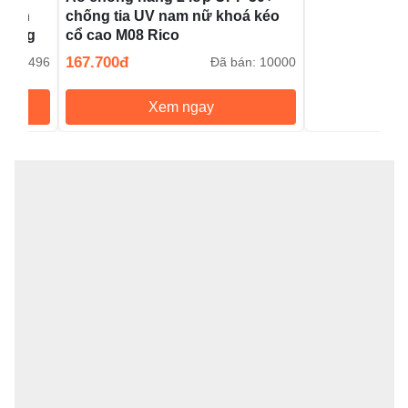
 Gọn
chống tia UV nam nữ khoá kéo
cấp Topgia 80
 Năng
cổ cao M08 Rico
không cồn, k
dành cho mẹ 
167.700đ
29.000đ
bán: 496
Đã bán: 10000
Xem ngay
X