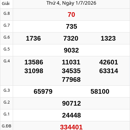
Thứ 4, Ngày 1/7/2026
Giải
G.8
70
G.7
735
G.6
1736
7320
1323
G.5
9032
G.4
13586
11031
42601
31098
34535
63314
77968
G.3
65979
58100
G.2
90712
G.1
24448
G.ĐB
334401