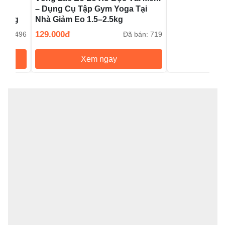
 Gọn
– Dụng Cụ Tập Gym Yoga Tại
giấy rút TOPG
 Năng
Nhà Giảm Eo 1.5–2.5kg
tường tiện lợ
129.000đ
119.000đ
bán: 496
Đã bán: 719
Xem ngay
X