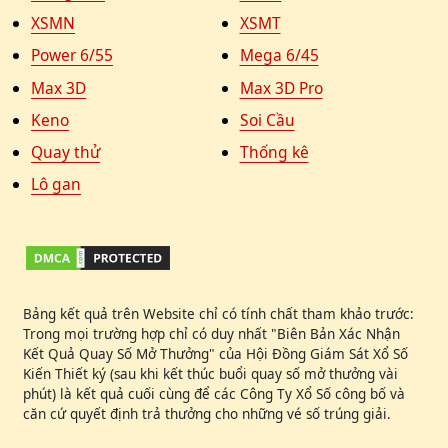
XSMN
XSMT
Power 6/55
Mega 6/45
Max 3D
Max 3D Pro
Keno
Soi Cầu
Quay thử
Thống kê
Lô gan
Bảng kết quả trên Website chỉ có tính chất tham khảo trước:
Trong mọi trường hợp chỉ có duy nhất "Biên Bản Xác Nhận
Kết Quả Quay Số Mở Thưởng" của Hội Đồng Giám Sát Xổ Số
Kiến Thiết ký (sau khi kết thúc buổi quay số mở thưởng vài
phút) là kết quả cuối cùng để các Công Ty Xổ Số công bố và
căn cứ quyết định trả thưởng cho những vé số trúng giải.