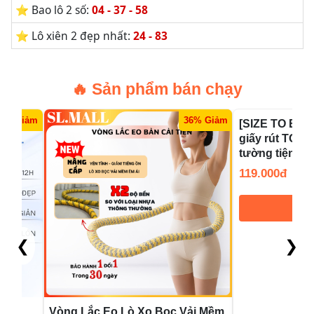
⭐️ Bao lô 2 số:
04 - 37 - 58
⭐️ Lô xiên 2 đẹp nhất:
24 - 83
🔥 Sản phẩm bán chạy
0% Giảm
36% Giảm
❮
❯
ell
Vòng Lắc Eo Lò Xo Bọc Vải Mềm
[SIZE TO BẢ