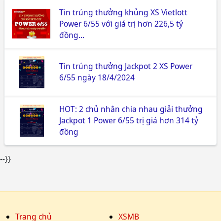
Tin trúng thưởng khủng XS Vietlott
Power 6/55 với giá trị hơn 226,5 tỷ
đồng…
Tin trúng thưởng Jackpot 2 XS Power
6/55 ngày 18/4/2024
HOT: 2 chủ nhân chia nhau giải thưởng
Jackpot 1 Power 6/55 trị giá hơn 314 tỷ
đồng
--}}
Trang chủ
XSMB