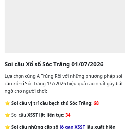
Soi cầu Xổ số Sóc Trăng 01/07/2026
Lựa chọn cùng A Trúng Rồi với những phương pháp soi
cầu xổ số Sóc Trăng 1/7/2026 hiệu quả cao nhất gây bất
ngờ cho người chơi:
⭐️ Soi cầu vị trí cầu bạch thủ Sóc Trăng
:
68
⭐️ Soi cầu
XSST lật liên tục
:
34
⭐️ Soi cầu những cặp số
lô gan XSST
lâu xuất hiện