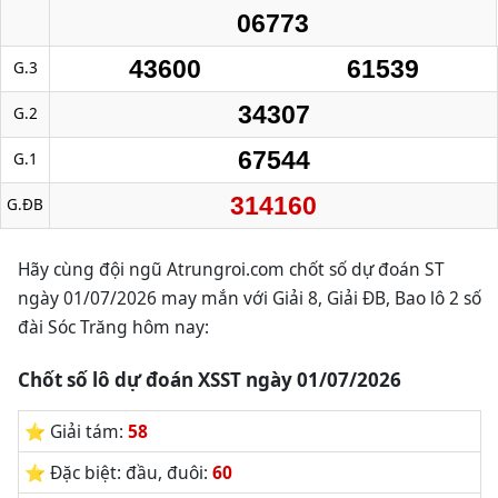
06773
43600
61539
G.3
34307
G.2
67544
G.1
314160
G.ĐB
Hãy cùng đội ngũ Atrungroi.com chốt số dự đoán ST
ngày 01/07/2026 may mắn với Giải 8, Giải ĐB, Bao lô 2 số
đài Sóc Trăng hôm nay:
Chốt số lô dự đoán XSST ngày 01/07/2026
⭐️ Giải tám:
58
⭐️ Đặc biệt: đầu, đuôi:
60