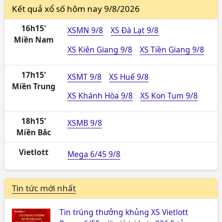
Kết quả xổ số hôm nay 9/8/2026
16h15'
XSMN 9/8
XS Đà Lạt 9/8
Miền Nam
XS Kiên Giang 9/8
XS Tiền Giang 9/8
17h15'
XSMT 9/8
XS Huế 9/8
Miền Trung
XS Khánh Hòa 9/8
XS Kon Tum 9/8
18h15'
XSMB 9/8
Miền Bắc
Vietlott
Mega 6/45 9/8
Tin tức mới nhất
Tin trúng thưởng khủng XS Vietlott