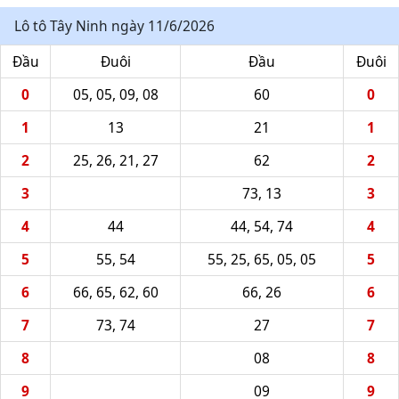
Lô tô Tây Ninh ngày 11/6/2026
Đầu
Đuôi
Đầu
Đuôi
0
05, 05, 09, 08
60
0
1
13
21
1
2
25, 26, 21, 27
62
2
3
73, 13
3
4
44
44, 54, 74
4
5
55, 54
55, 25, 65, 05, 05
5
6
66, 65, 62, 60
66, 26
6
7
73, 74
27
7
8
08
8
9
09
9