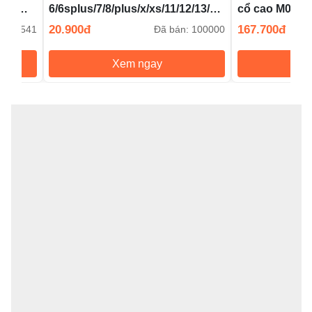
oay
6/6splus/7/8/plus/x/xs/11/12/13/14/15/16/pro/max/
cổ cao M08 R
-Awifi Case A3-7
20.900đ
167.700đ
bán: 541
Đã bán: 100000
Xem ngay
X