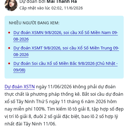
Dự đoán bởi
Mai Thanh Hà
Cập nhật vào lúc 02:02, 11/6/2026
NHIỀU NGƯỜI ĐANG XEM:
Dự đoán XSMN 9/8/2026, soi cầu Xổ Số Miền Nam 09-
08-2026
Dự đoán XSMT 9/8/2026, soi cầu Xổ Số Miền Trung 09-
08-2026
Dự đoán Soi cầu Xổ số Miền Bắc 9/8/2026 (Chủ Nhật -
09/08)
Dự đoán XSTN
ngày 11/06/2026 không phải dự đoán
thực chất là phương pháp thống kê. Bắt soi cầu dự đoán
xổ số Tây Ninh Thứ 5 ngày 11 tháng 6 năm 2026 hôm
nay miễn phí 100%. Tìm kiếm lô tô giải 8, tập hợp số đẹp
vị trí lô giải 8, đuôi 2 số giải đặc biệt, bao lô 2 số hợp lý
nhất đài Tây Ninh 11/06.