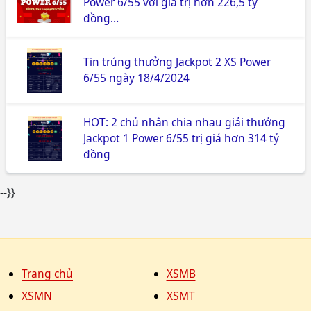
Power 6/55 với giá trị hơn 226,5 tỷ
đồng…
Tin trúng thưởng Jackpot 2 XS Power
6/55 ngày 18/4/2024
HOT: 2 chủ nhân chia nhau giải thưởng
Jackpot 1 Power 6/55 trị giá hơn 314 tỷ
đồng
--}}
Trang chủ
XSMB
XSMN
XSMT