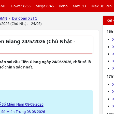
SMT
Power 6/55
Mega 6/45
Keno
Max 3D
Max 3D Pro
XSMN
Dự đoán XSTG
Kết
/2026 (Chủ Nhật - 24/05)
16h
ền Giang 24/5/2026 (Chủ Nhật -
X
X
án soi cầu Tiền Giang ngày 24/05/2026, chốt số lô
 số chính xác nhất.
X
17h
ổ Số Miền Nam 08-08-2026
 Số Miền Trung 08-08-2026
18h