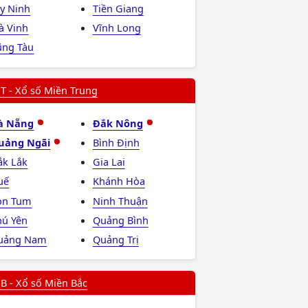
ây Ninh
Tiền Giang
à Vinh
Vĩnh Long
ũng Tàu
T - Xổ số Miền Trung
à Nẵng
Đắk Nông
uảng Ngãi
Bình Định
ắk Lắk
Gia Lai
uế
Khánh Hòa
on Tum
Ninh Thuận
hú Yên
Quảng Bình
uảng Nam
Quảng Trị
B - Xổ số Miền Bắc