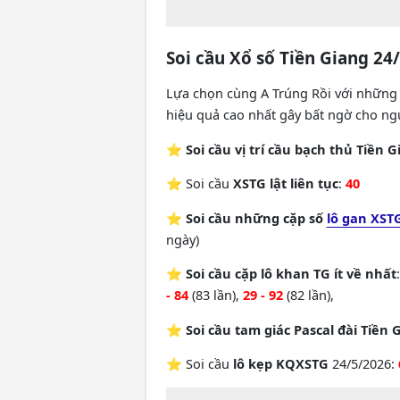
Soi cầu Xổ số Tiền Giang 24
Lựa chọn cùng A Trúng Rồi với những
hiệu quả cao nhất gây bất ngờ cho ngư
⭐️ Soi cầu vị trí cầu bạch thủ Tiền 
⭐️ Soi cầu
XSTG lật liên tục
:
40
⭐️ Soi cầu những cặp số
lô gan XST
ngày)
⭐️ Soi cầu cặp lô khan TG ít về nhất
- 84
(83 lần),
29 - 92
(82 lần),
⭐️ Soi cầu tam giác Pascal đài Tiền 
⭐️ Soi cầu
lô kẹp KQXSTG
24/5/2026: