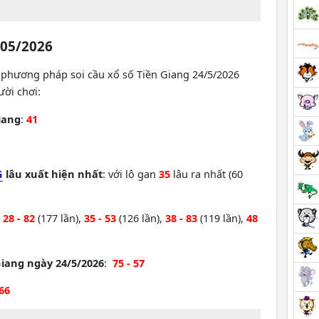
/05/2026
 phương pháp soi cầu xổ số Tiền Giang 24/5/2026
ời chơi:
Giang
:
41
G
lâu xuất hiện nhất
: với lô gan
35
lâu ra nhất (60
:
28 - 82
(177 lần),
35 - 53
(126 lần),
38 - 83
(119 lần),
48
Giang ngày 24/5/2026
:
75 - 57
66