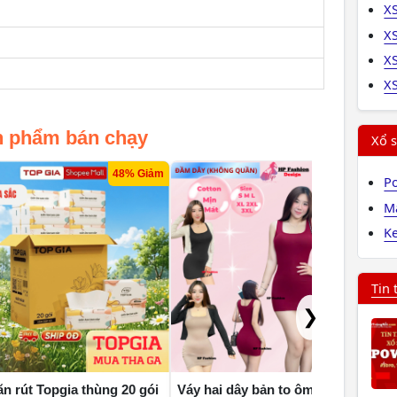
X
X
X
X
n phẩm bán chạy
Xổ s
48% Giảm
0% Giảm
P
M
K
Tin 
❯
a thùng 20 gói
Váy hai dây bản to ôm body