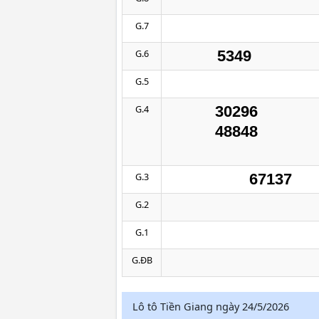
G.7
G.6
5349
G.5
G.4
30296
48848
G.3
67137
G.2
G.1
G.ĐB
Lô tô Tiền Giang ngày 24/5/2026