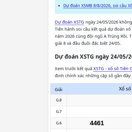
Dự đoán XSMB 8/8/2026, soi cầu Xổ
Dự đoán XSTG
ngày 24/05/2026 không
Tiến hành soi cầu kết quả dự đoán xổ
năm 2026 cùng đội ngũ A Trúng Rồi. Th
giải 8 và đầu đuôi đặc biệt 24/05.
Dự đoán XSTG ngày 24/05/2
Xem trước kết quả
XSTG - xổ số Tiền 
định chính xác những cặp số gần đây:
Xổ số
Giải
G.8
G.7
4461
G.6