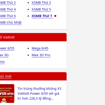
SMB Thứ 2
XSMB Thứ 3
SMB Thứ 4
XSMB Thứ 5
SMB Thứ 6
XSMB Thứ 7
SMB Chủ Nhật
ố Vietlott
ower 6/55
Mega 6/45
ax 3D
Max 3D Pro
eno
tức mới
Tin trúng thưởng khủng XS
Vietlott Power 6/55 với giá
trị hơn 226,5 tỷ đồng…