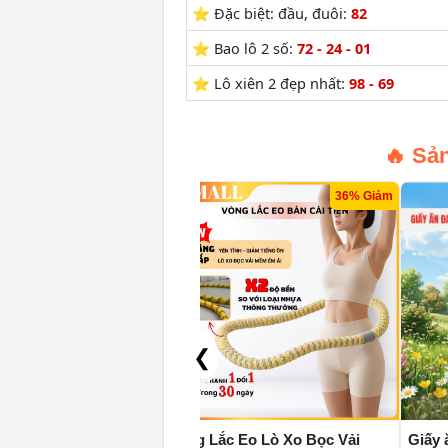
⭐️ Đặc biệt: đầu, đuôi:
82
⭐️ Bao lô 2 số:
72 - 24 - 01
⭐️ Lô xiên 2 đẹp nhất:
98 - 69
🔥 Sả
42% Giảm
36% Giảm
❮
 UPF 50+
Vòng Lắc Eo Lò Xo Bọc Vải
Giấy ăn rút Topgi