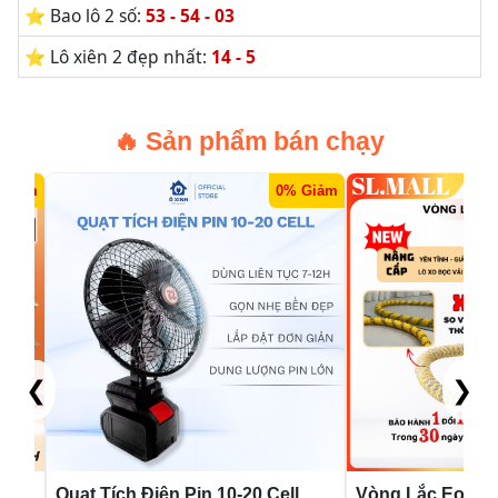
⭐️ Bao lô 2 số:
53 - 54 - 03
⭐️ Lô xiên 2 đẹp nhất:
14 - 5
🔥 Sản phẩm bán chạy
 Giảm
0% Giảm
❮
❯
cao
Quạt Tích Điện Pin 10-20 Cell
Vòng Lắc Eo Lò