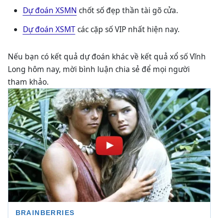
Dự đoán XSMN
chốt số đẹp thần tài gõ cửa.
Dự đoán XSMT
các cặp số VIP nhất hiện nay.
Nếu bạn có kết quả dự đoán khác về kết quả xổ số Vĩnh
Long hôm nay, mời bình luận chia sẻ để mọi người
tham khảo.