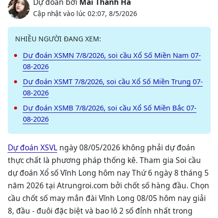
Dự đoán bởi
Mai Thanh Hà
Cập nhật vào lúc 02:07, 8/5/2026
NHIỀU NGƯỜI ĐANG XEM:
Dự đoán XSMN 7/8/2026, soi cầu Xổ Số Miền Nam 07-
08-2026
Dự đoán XSMT 7/8/2026, soi cầu Xổ Số Miền Trung 07-
08-2026
Dự đoán XSMB 7/8/2026, soi cầu Xổ Số Miền Bắc 07-
08-2026
Dự đoán XSVL
ngày 08/05/2026 không phải dự đoán
thực chất là phương pháp thống kê. Tham gia Soi cầu
dự đoán Xổ số Vĩnh Long hôm nay Thứ 6 ngày 8 tháng 5
năm 2026 tại Atrungroi.com bởi chốt số hàng đầu. Chọn
cầu chốt số may mắn đài Vĩnh Long 08/05 hôm nay giải
8, đầu - đuôi đặc biệt và bao lô 2 số đỉnh nhất trong