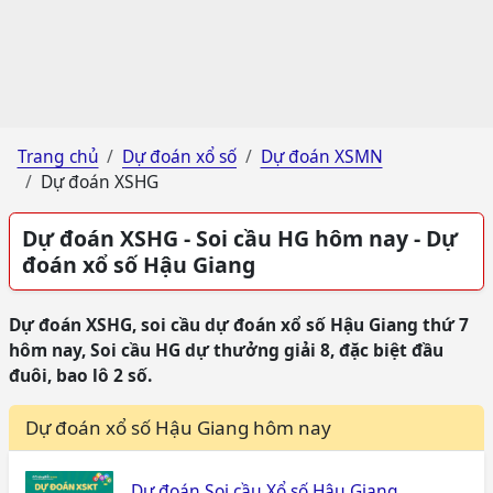
Trang chủ
Dự đoán xổ số
Dự đoán XSMN
Dự đoán XSHG
Dự đoán XSHG - Soi cầu HG hôm nay - Dự
đoán xổ số Hậu Giang
Dự đoán XSHG, soi cầu dự đoán xổ số Hậu Giang thứ 7
hôm nay, Soi cầu HG dự thưởng giải 8, đặc biệt đầu
đuôi, bao lô 2 số.
Dự đoán xổ số Hậu Giang hôm nay
Dự đoán Soi cầu Xổ số Hậu Giang