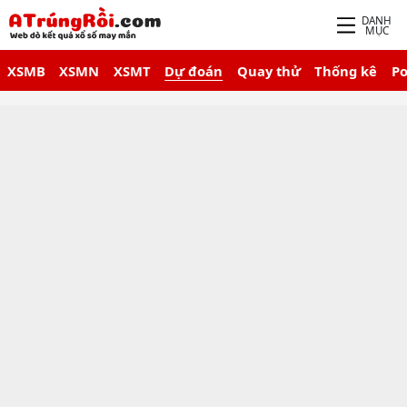
DANH
MỤC
XSMB
XSMN
XSMT
Dự đoán
Quay thử
Thống kê
P