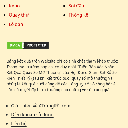
Keno
Soi Cầu
Quay thử
Thống kê
Lô gan
Bảng kết quả trên Website chỉ có tính chất tham khảo trước:
Trong mọi trường hợp chỉ có duy nhất "Biên Bản Xác Nhận
Kết Quả Quay Số Mở Thưởng" của Hội Đồng Giám Sát Xổ Số
Kiến Thiết ký (sau khi kết thúc buổi quay số mở thưởng vài
phút) là kết quả cuối cùng để các Công Ty Xổ Số công bố và
căn cứ quyết định trả thưởng cho những vé số trúng giải.
Giới thiệu về ATrúngRồi.com
Điều khoản sử dụng
Liên hệ