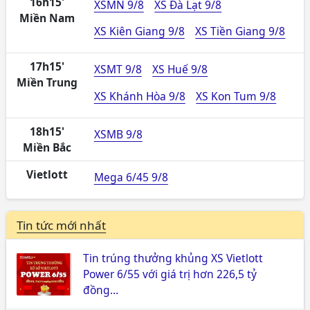
16h15'
XSMN 9/8
XS Đà Lạt 9/8
Miền Nam
XS Kiên Giang 9/8
XS Tiền Giang 9/8
17h15'
XSMT 9/8
XS Huế 9/8
Miền Trung
XS Khánh Hòa 9/8
XS Kon Tum 9/8
18h15'
XSMB 9/8
Miền Bắc
Vietlott
Mega 6/45 9/8
Tin tức mới nhất
Tin trúng thưởng khủng XS Vietlott
Power 6/55 với giá trị hơn 226,5 tỷ
đồng…