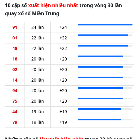
10 cặp số
xuất hiện nhiều nhất
trong vòng 30 lần
quay xổ số Miền Trung
91
24 lần
+24
01
22 lần
+22
48
22 lần
+22
18
20 lần
+20
02
20 lần
+20
14
20 lần
+20
94
20 lần
+20
75
20 lần
+20
44
19 lần
+19
79
19 lần
+19