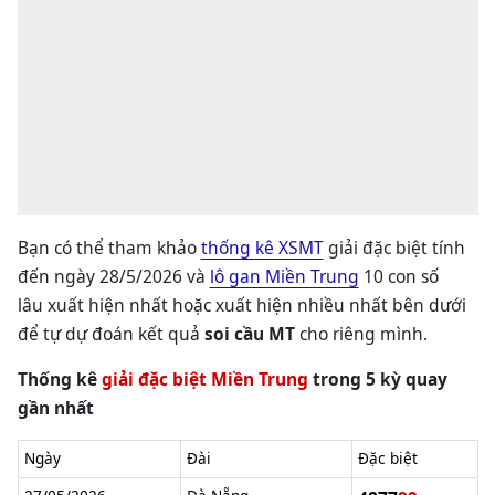
Bạn có thể tham khảo
thống kê XSMT
giải đặc biệt tính
đến ngày 28/5/2026 và
lô gan Miền Trung
10 con số
lâu xuất hiện nhất hoặc xuất hiện nhiều nhất bên dưới
để tự dự đoán kết quả
soi cầu MT
cho riêng mình.
Thống kê
giải đặc biệt Miền Trung
trong 5 kỳ quay
gần nhất
Ngày
Đài
Đặc biệt