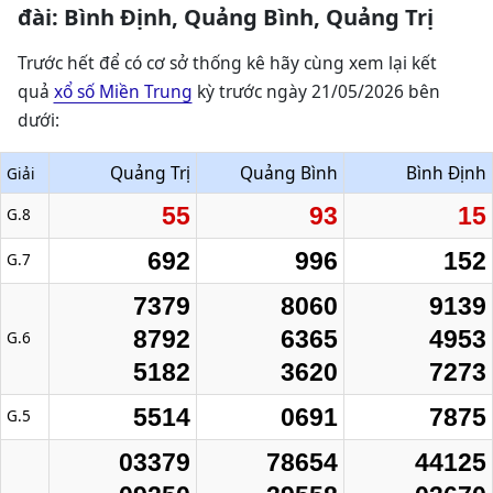
đài: Bình Định, Quảng Bình, Quảng Trị
Trước hết để có cơ sở thống kê hãy cùng xem lại kết
quả
xổ số Miền Trung
kỳ trước ngày 21/05/2026 bên
dưới:
Quảng Trị
Quảng Bình
Bình Định
Giải
55
93
15
G.8
692
996
152
G.7
7379
8060
9139
8792
6365
4953
G.6
5182
3620
7273
5514
0691
7875
G.5
03379
78654
44125