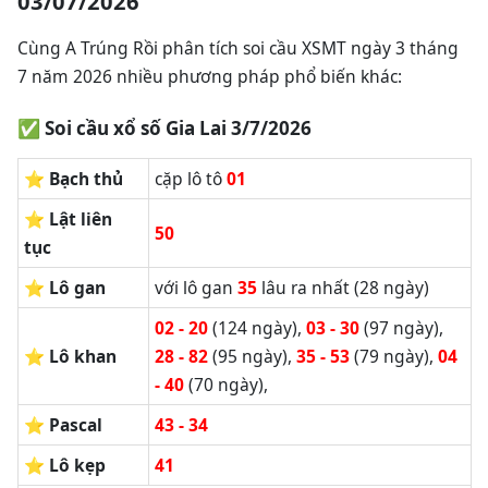
03/07/2026
Cùng A Trúng Rồi phân tích soi cầu XSMT ngày 3 tháng
7 năm 2026 nhiều phương pháp phổ biến khác:
✅ Soi cầu xổ số Gia Lai 3/7/2026
⭐️ Bạch thủ
cặp lô tô
01
⭐️ Lật liên
50
tục
⭐️ Lô gan
với lô gan
35
lâu ra nhất (28 ngày)
02 - 20
(124 ngày),
03 - 30
(97 ngày),
⭐️ Lô khan
28 - 82
(95 ngày),
35 - 53
(79 ngày),
04
- 40
(70 ngày),
⭐️ Pascal
43 - 34
⭐️ Lô kẹp
41