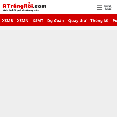
DANH
MỤC
XSMB
XSMN
XSMT
Dự đoán
Quay thử
Thống kê
P