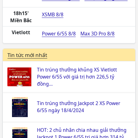
18h15'
XSMB 8/8
Miền Bắc
Vietlott
Power 6/55 8/8
Max 3D Pro 8/8
Tin tức mới nhất
Tin trúng thưởng khủng XS Vietlott
Power 6/55 với giá trị hơn 226,5 tỷ
đồng…
Tin trúng thưởng Jackpot 2 XS Power
6/55 ngày 18/4/2024
HOT: 2 chủ nhân chia nhau giải thưởng
Jackpot 1 Power 6/55 trị giá hơn 314 tỷ