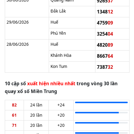
30/06/2026
Quảng Nam
9265
37
Đắk Lắk
1348
12
29/06/2026
Huế
4759
09
Phú Yên
3254
04
28/06/2026
Huế
4820
89
Khánh Hòa
8667
64
Kon Tum
7387
32
10 cặp số
xuất hiện nhiều nhất
trong vòng 30 lần
quay xổ số Miền Trung
82
24 lần
+24
61
20 lần
+20
71
20 lần
+20