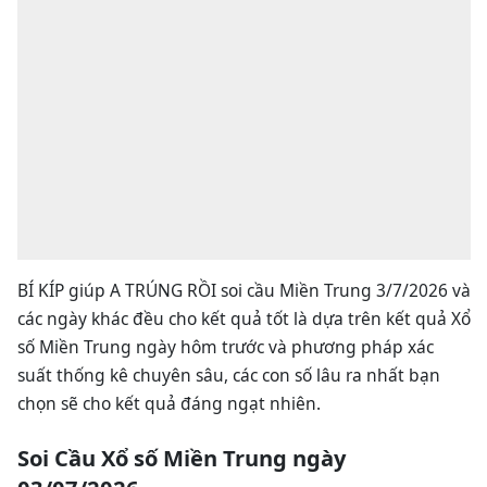
BÍ KÍP giúp A TRÚNG RỒI soi cầu Miền Trung 3/7/2026 và
các ngày khác đều cho kết quả tốt là dựa trên kết quả Xổ
số Miền Trung ngày hôm trước và phương pháp xác
suất thống kê chuyên sâu, các con số lâu ra nhất bạn
chọn sẽ cho kết quả đáng ngạt nhiên.
Soi Cầu Xổ số Miền Trung ngày