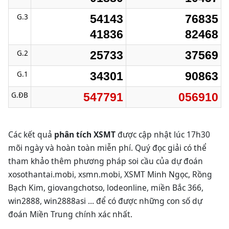
G.3
54143
76835
41836
82468
G.2
25733
37569
G.1
34301
90863
G.ĐB
547791
056910
Các kết quả
phân tích XSMT
được cập nhật lúc 17h30
mõi ngày và hoàn toàn miễn phí. Quý đọc giải có thể
tham khảo thêm phương pháp soi cầu của dự đoán
xosothantai.mobi, xsmn.mobi, XSMT Minh Ngọc, Rồng
Bạch Kim, giovangchotso, lodeonline, miền Bắc 366,
win2888, win2888asi ... để có được những con số dự
đoán Miền Trung chính xác nhất.