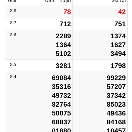
Giải
Ninh Thuận
Gia Lai
G.8
78
42
G.7
712
751
G.6
2289
1374
1364
1627
5102
3494
G.5
3281
1798
G.4
69084
99229
35316
57207
49732
37342
82764
85023
50075
49436
68837
84168
01880
10457