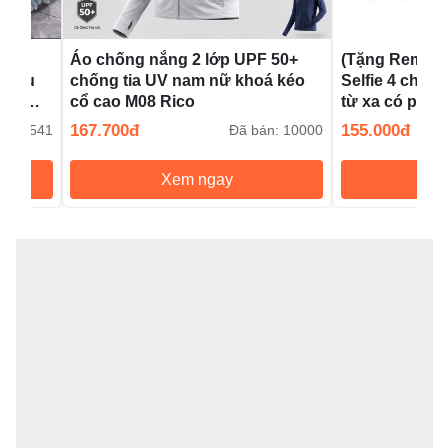
MOP
Áo chống nắng 2 lớp UPF 50+
(Tặng Remote
 Lau
chống tia UV nam nữ khoá kéo
Selfie 4 chân
oay
cổ cao M08 Rico
từ xa có phân 
Tripod chụp 
167.700đ
155.000đ
bán: 541
Đã bán: 10000
Xem ngay
X