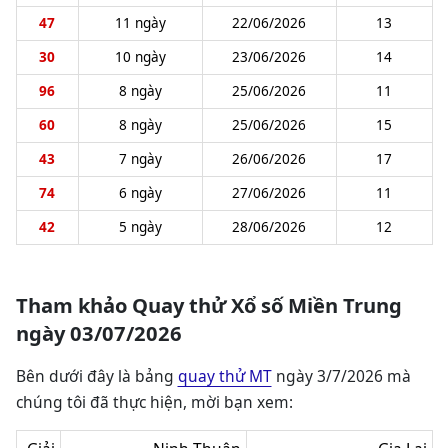
47
11 ngày
22/06/2026
13
30
10 ngày
23/06/2026
14
96
8 ngày
25/06/2026
11
60
8 ngày
25/06/2026
15
43
7 ngày
26/06/2026
17
74
6 ngày
27/06/2026
11
42
5 ngày
28/06/2026
12
Tham khảo Quay thử Xổ số Miền Trung
ngày 03/07/2026
Bên dưới đây là bảng
quay thử MT
ngày 3/7/2026 mà
chúng tôi đã thực hiện, mời bạn xem: