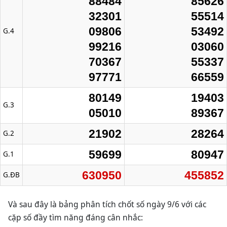
88484
85626
32301
55514
09806
53492
G.4
99216
03060
70367
55337
97771
66559
80149
19403
G.3
05010
89367
21902
28264
G.2
59699
80947
G.1
630950
455852
G.ĐB
Và sau đây là bảng phân tích chốt số ngày 9/6 với các
cặp số đầy tìm năng đáng cân nhắc: