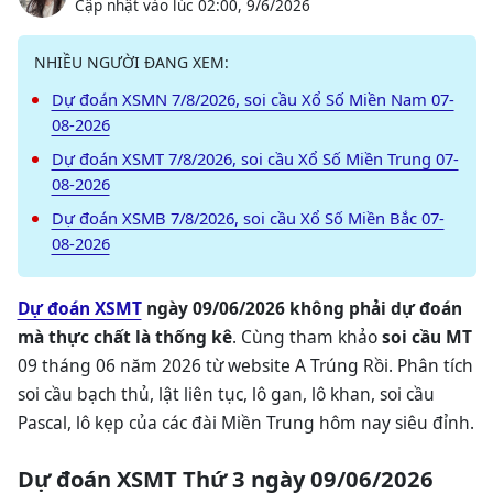
Cập nhật vào lúc 02:00, 9/6/2026
NHIỀU NGƯỜI ĐANG XEM:
Dự đoán XSMN 7/8/2026, soi cầu Xổ Số Miền Nam 07-
08-2026
Dự đoán XSMT 7/8/2026, soi cầu Xổ Số Miền Trung 07-
08-2026
Dự đoán XSMB 7/8/2026, soi cầu Xổ Số Miền Bắc 07-
08-2026
Dự đoán XSMT
ngày 09/06/2026 không phải dự đoán
mà thực chất là thống kê
. Cùng tham khảo
soi cầu MT
09 tháng 06 năm 2026 từ website A Trúng Rồi. Phân tích
soi cầu bạch thủ, lật liên tục, lô gan, lô khan, soi cầu
Pascal, lô kẹp của các đài Miền Trung hôm nay siêu đỉnh.
Dự đoán XSMT Thứ 3 ngày 09/06/2026