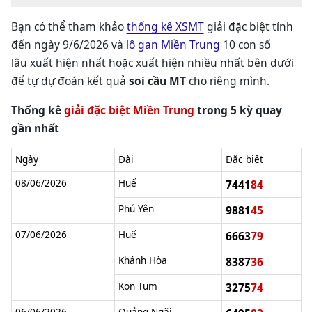
Bạn có thể tham khảo
thống kê XSMT
giải đặc biệt tính
đến ngày 9/6/2026 và
lô gan Miền Trung
10 con số
lâu xuất hiện nhất hoặc xuất hiện nhiều nhất bên dưới
để tự dự đoán kết quả
soi cầu MT
cho riêng mình.
Thống kê
giải đặc biệt Miền Trung
trong 5 kỳ quay
gần nhất
Ngày
Đài
Đặc biệt
08/06/2026
Huế
7441
84
Phú Yên
9881
45
07/06/2026
Huế
6663
79
Khánh Hòa
8387
36
Kon Tum
3275
74