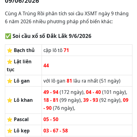
09/06/2026
Cùng A Trúng Rồi phân tích soi cầu XSMT ngày 9 tháng
6 năm 2026 nhiều phương pháp phổ biến khác:
✅ Soi cầu xổ số Đắk Lắk 9/6/2026
⭐️ Bạch thủ
cặp lô tô
71
⭐️ Lật liên
44
tục
⭐️ Lô gan
với lô gan
81
lâu ra nhất (51 ngày)
49 - 94
(172 ngày),
04 - 40
(101 ngày),
⭐️ Lô khan
18 - 81
(99 ngày),
39 - 93
(92 ngày),
09
- 90
(76 ngày),
⭐️ Pascal
05 - 50
⭐️ Lô kẹp
03 - 67 - 58