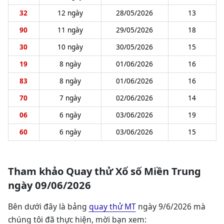
32
12 ngày
28/05/2026
13
90
11 ngày
29/05/2026
18
30
10 ngày
30/05/2026
15
19
8 ngày
01/06/2026
16
83
8 ngày
01/06/2026
16
70
7 ngày
02/06/2026
14
06
6 ngày
03/06/2026
19
60
6 ngày
03/06/2026
15
Tham khảo Quay thử Xổ số Miền Trung
ngày 09/06/2026
Bên dưới đây là bảng
quay thử MT
ngày 9/6/2026 mà
chúng tôi đã thực hiện, mời bạn xem: