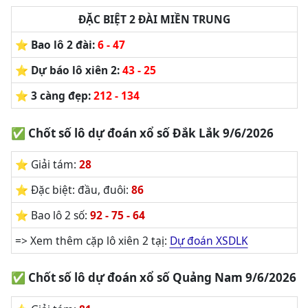
ĐẶC BIỆT 2 ĐÀI MIỀN TRUNG
⭐️ Bao lô 2 đài:
6 - 47
⭐️ Dự báo lô xiên 2:
43 - 25
⭐️ 3 càng đẹp:
212 - 134
✅ Chốt số lô dự đoán xổ số Đắk Lắk 9/6/2026
⭐️ Giải tám:
28
⭐️ Đặc biệt: đầu, đuôi:
86
⭐️ Bao lô 2 số:
92 - 75 - 64
=> Xem thêm cặp lô xiên 2 tạị:
Dự đoán XSDLK
✅ Chốt số lô dự đoán xổ số Quảng Nam 9/6/2026