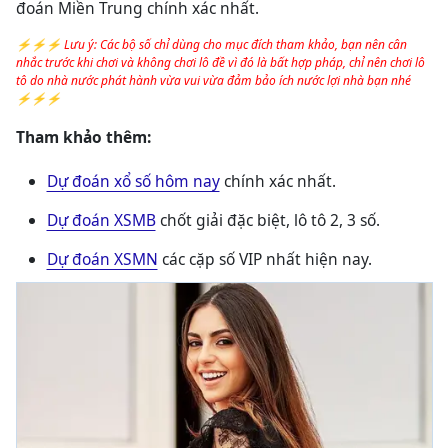
đoán Miền Trung chính xác nhất.
⚡⚡⚡ Lưu ý: Các bộ số chỉ dùng cho mục đích tham khảo, bạn nên cân
nhắc trước khi chơi và không chơi lô đề vì đó là bất hợp pháp, chỉ nên chơi lô
tô do nhà nước phát hành vừa vui vừa đảm bảo ích nước lợi nhà bạn nhé
⚡⚡⚡
Tham khảo thêm:
Dự đoán xổ số hôm nay
chính xác nhất.
Dự đoán XSMB
chốt giải đặc biệt, lô tô 2, 3 số.
Dự đoán XSMN
các cặp số VIP nhất hiện nay.