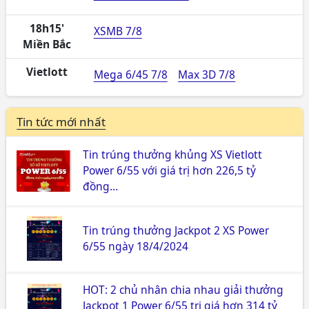
18h15'
XSMB 7/8
Miền Bắc
Vietlott
Mega 6/45 7/8
Max 3D 7/8
Tin tức mới nhất
Tin trúng thưởng khủng XS Vietlott
Power 6/55 với giá trị hơn 226,5 tỷ
đồng…
Tin trúng thưởng Jackpot 2 XS Power
6/55 ngày 18/4/2024
HOT: 2 chủ nhân chia nhau giải thưởng
Jackpot 1 Power 6/55 trị giá hơn 314 tỷ