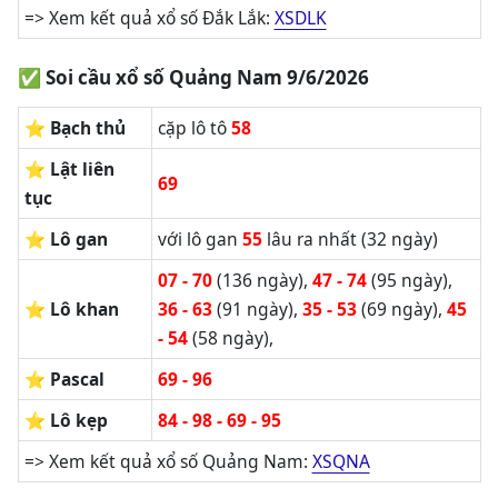
=> Xem kết quả xổ số Đắk Lắk:
XSDLK
✅ Soi cầu xổ số Quảng Nam 9/6/2026
⭐️ Bạch thủ
cặp lô tô
58
⭐️ Lật liên
69
tục
⭐️ Lô gan
với lô gan
55
lâu ra nhất (32 ngày)
07 - 70
(136 ngày),
47 - 74
(95 ngày),
⭐️ Lô khan
36 - 63
(91 ngày),
35 - 53
(69 ngày),
45
- 54
(58 ngày),
⭐️ Pascal
69 - 96
⭐️ Lô kẹp
84 - 98 - 69 - 95
=> Xem kết quả xổ số Quảng Nam:
XSQNA