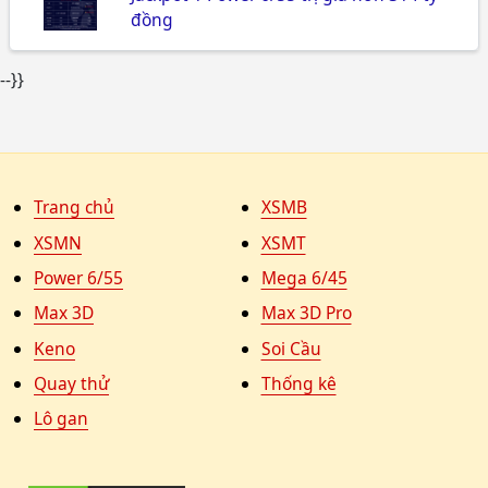
đồng
--}}
Trang chủ
XSMB
XSMN
XSMT
Power 6/55
Mega 6/45
Max 3D
Max 3D Pro
Keno
Soi Cầu
Quay thử
Thống kê
Lô gan