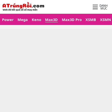
DANH
MỤC
Power
Mega
Keno
Max3D
Max3D Pro
XSMB
XSMN