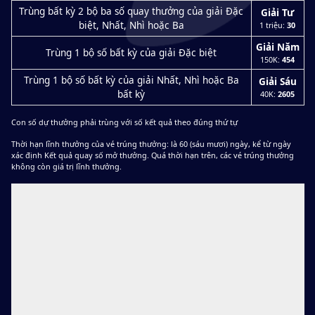
Trùng bất kỳ 2 bộ ba số quay thưởng của giải Đặc
Giải Tư
biệt, Nhất, Nhì hoặc Ba
1 triệu:
30
Giải Năm
Trùng 1 bộ số bất kỳ của giải Đặc biệt
150K:
454
Trùng 1 bộ số bất kỳ của giải Nhất, Nhì hoặc Ba
Giải Sáu
bất kỳ
40K:
2605
Con số dự thưởng phải trùng với số kết quả theo đúng thứ tự
Thời hạn lĩnh thưởng của vé trúng thưởng: là 60 (sáu mươi) ngày, kể từ ngày
xác định Kết quả quay số mở thưởng. Quá thời hạn trên, các vé trúng thưởng
không còn giá trị lĩnh thưởng.