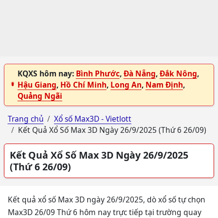
KQXS hôm nay:
Bình Phước
,
Đà Nẵng
,
Đắk Nông
,
Hậu Giang
,
Hồ Chí Minh
,
Long An
,
Nam Định
,
Quảng Ngãi
Trang chủ
Xổ số Max3D - Vietlott
Kết Quả Xổ Số Max 3D Ngày 26/9/2025 (Thứ 6 26/09)
Kết Quả Xổ Số Max 3D Ngày 26/9/2025
(Thứ 6 26/09)
Kết quả xổ số Max 3D ngày 26/9/2025, dò xổ số tự chọn
Max3D 26/09 Thứ 6 hôm nay trực tiếp tại trường quay