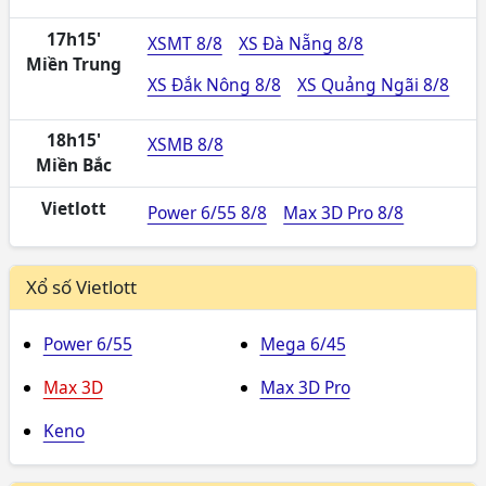
17h15'
XSMT 8/8
XS Đà Nẵng 8/8
Miền Trung
XS Đắk Nông 8/8
XS Quảng Ngãi 8/8
18h15'
XSMB 8/8
Miền Bắc
Vietlott
Power 6/55 8/8
Max 3D Pro 8/8
Xổ số Vietlott
Power 6/55
Mega 6/45
Max 3D
Max 3D Pro
Keno