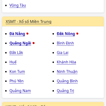
Vũng Tàu
XSMT - Xổ số Miền Trung
Đà Nẵng
Đắk Nông
Quảng Ngãi
Bình Định
Đắk Lắk
Gia Lai
Huế
Khánh Hòa
Kon Tum
Ninh Thuận
Phú Yên
Quảng Bình
Quảng Nam
Quảng Trị