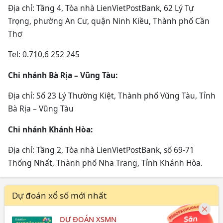
Địa chỉ: Tầng 4, Tòa nhà LienVietPostBank, 62 Lý Tự
Trọng, phường An Cư, quận Ninh Kiều, Thành phố Cần
Thơ
Tel: 0.710,6 252 245
Chi nhánh Bà Rịa – Vũng Tàu:
Địa chỉ: Số 23 Lý Thường Kiệt, Thành phố Vũng Tàu, Tỉnh
Bà Rịa – Vũng Tàu
Chi nhánh Khánh Hòa:
Địa chỉ: Tầng 2, Tòa nhà LienVietPostBank, số 69-71
Thống Nhất, Thành phố Nha Trang, Tỉnh Khánh Hòa.
Dự đoán xổ số mới nhất
DỰ ĐOÁN XSMN