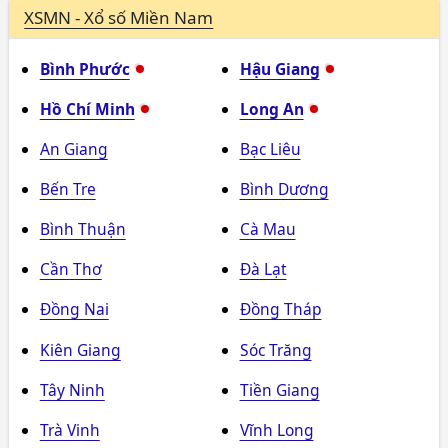
XSMN - Xổ số Miền Nam
Bình Phước
Hậu Giang
Hồ Chí Minh
Long An
An Giang
Bạc Liêu
Bến Tre
Bình Dương
Bình Thuận
Cà Mau
Cần Thơ
Đà Lạt
Đồng Nai
Đồng Tháp
Kiên Giang
Sóc Trăng
Tây Ninh
Tiền Giang
Trà Vinh
Vĩnh Long