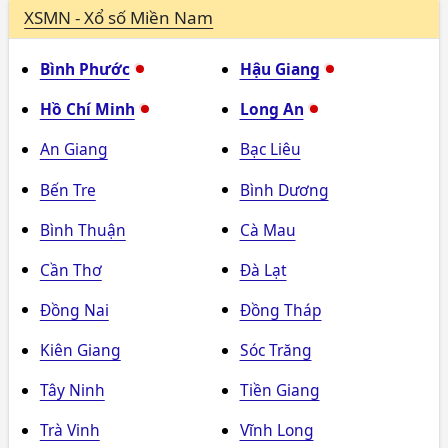
XSMN - Xổ số Miền Nam
Bình Phước
Hậu Giang
Hồ Chí Minh
Long An
An Giang
Bạc Liêu
Bến Tre
Bình Dương
Bình Thuận
Cà Mau
Cần Thơ
Đà Lạt
Đồng Nai
Đồng Tháp
Kiên Giang
Sóc Trăng
Tây Ninh
Tiền Giang
Trà Vinh
Vĩnh Long