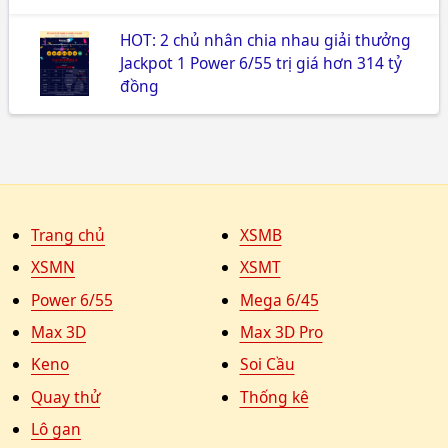
HOT: 2 chủ nhân chia nhau giải thưởng
Jackpot 1 Power 6/55 trị giá hơn 314 tỷ
đồng
Trang chủ
XSMB
XSMN
XSMT
Power 6/55
Mega 6/45
Max 3D
Max 3D Pro
Keno
Soi Cầu
Quay thử
Thống kê
Lô gan