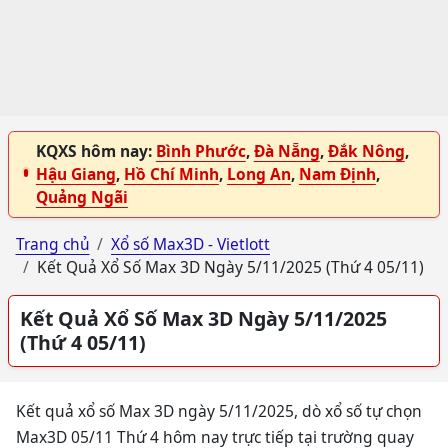
KQXS hôm nay:
Bình Phước
,
Đà Nẵng
,
Đắk Nông
,
Hậu Giang
,
Hồ Chí Minh
,
Long An
,
Nam Định
,
Quảng Ngãi
Trang chủ
Xổ số Max3D - Vietlott
Kết Quả Xổ Số Max 3D Ngày 5/11/2025 (Thứ 4 05/11)
Kết Quả Xổ Số Max 3D Ngày 5/11/2025
(Thứ 4 05/11)
Kết quả xổ số Max 3D ngày 5/11/2025, dò xổ số tự chọn
Max3D 05/11 Thứ 4 hôm nay trực tiếp tại trường quay