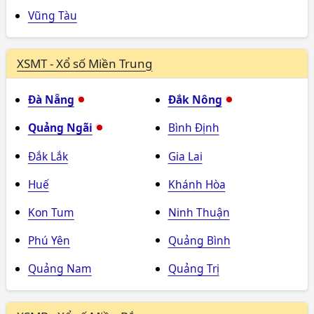
Vũng Tàu
XSMT - Xổ số Miền Trung
Đà Nẵng
Đắk Nông
Quảng Ngãi
Bình Định
Đắk Lắk
Gia Lai
Huế
Khánh Hòa
Kon Tum
Ninh Thuận
Phú Yên
Quảng Bình
Quảng Nam
Quảng Trị