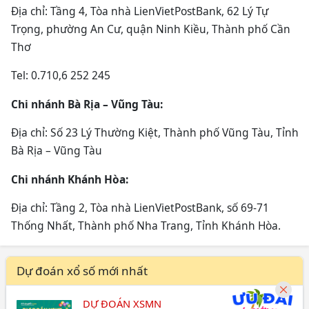
Địa chỉ: Tầng 4, Tòa nhà LienVietPostBank, 62 Lý Tự
Trọng, phường An Cư, quận Ninh Kiều, Thành phố Cần
Thơ
Tel: 0.710,6 252 245
Chi nhánh Bà Rịa – Vũng Tàu:
Địa chỉ: Số 23 Lý Thường Kiệt, Thành phố Vũng Tàu, Tỉnh
Bà Rịa – Vũng Tàu
Chi nhánh Khánh Hòa:
Địa chỉ: Tầng 2, Tòa nhà LienVietPostBank, số 69-71
Thống Nhất, Thành phố Nha Trang, Tỉnh Khánh Hòa.
Dự đoán xổ số mới nhất
DỰ ĐOÁN XSMN