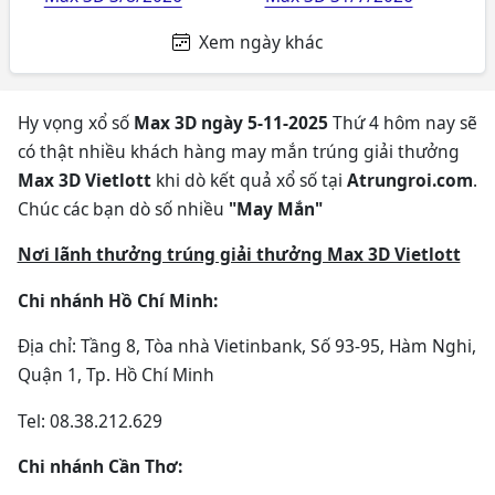
Xem ngày khác
Hy vọng xổ số
Max 3D ngày 5-11-2025
Thứ 4 hôm nay sẽ
có thật nhiều khách hàng may mắn trúng giải thưởng
Max 3D Vietlott
khi dò kết quả xổ số tại
Atrungroi.com
.
Chúc các bạn dò số nhiều
"May Mắn"
Nơi lãnh thưởng trúng giải thưởng Max 3D Vietlott
Chi nhánh Hồ Chí Minh:
Địa chỉ: Tầng 8, Tòa nhà Vietinbank, Số 93-95, Hàm Nghi,
Quận 1, Tp. Hồ Chí Minh
Tel: 08.38.212.629
Chi nhánh Cần Thơ: