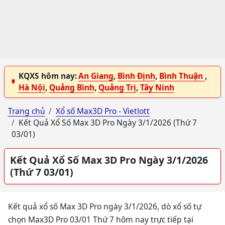
KQXS hôm nay:
An Giang
,
Bình Định
,
Bình Thuận
,
Hà Nội
,
Quảng Bình
,
Quảng Trị
,
Tây Ninh
Trang chủ
Xổ số Max3D Pro - Vietlott
Kết Quả Xổ Số Max 3D Pro Ngày 3/1/2026 (Thứ 7
03/01)
Kết Quả Xổ Số Max 3D Pro Ngày 3/1/2026
(Thứ 7 03/01)
Kết quả xổ số Max 3D Pro ngày 3/1/2026, dò xổ số tự
chọn Max3D Pro 03/01 Thứ 7 hôm nay trực tiếp tại