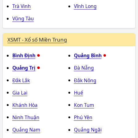
Trà Vinh
Vĩnh Long
Vũng Tàu
XSMT - Xổ số Miền Trung
Bình Định
Quảng Bình
Quảng Trị
Đà Nẵng
Đắk Lắk
Đắk Nông
Gia Lai
Huế
Khánh Hòa
Kon Tum
Ninh Thuận
Phú Yên
Quảng Nam
Quảng Ngãi