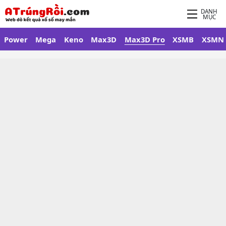
DANH
MỤC
Power
Mega
Keno
Max3D
Max3D Pro
XSMB
XSMN