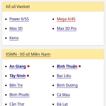
Xổ số Vietlott
Power 6/55
Mega 6/45
Max 3D
Max 3D Pro
Keno
XSMN - Xổ số Miền Nam
An Giang
Bình Thuận
Tây Ninh
Bạc Liêu
Bến Tre
Bình Dương
Bình Phước
Cà Mau
Cần Thơ
Đà Lạt