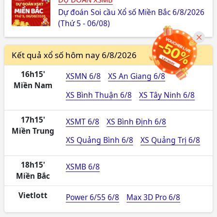
Dự đoán Soi cầu Xổ số Miền Bắc 6/8/2026
(Thứ 5 - 06/08)
Kết quả xổ số hôm nay 6/8/2026
16h15'
XSMN 6/8
XS An Giang 6/8
Miền Nam
XS Bình Thuận 6/8
XS Tây Ninh 6/8
17h15'
XSMT 6/8
XS Bình Định 6/8
Miền Trung
XS Quảng Bình 6/8
XS Quảng Trị 6/8
18h15'
XSMB 6/8
Miền Bắc
Vietlott
Power 6/55 6/8
Max 3D Pro 6/8