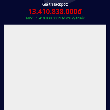
Giá trị Jackpot:
13.410.838.000₫
Tăng +1.410.838.000₫ so với kỳ trước