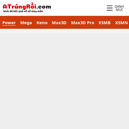
DANH
MỤC
Power
Mega
Keno
Max3D
Max3D Pro
XSMB
XSMN