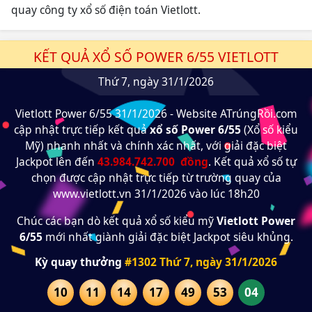
quay công ty xổ số điện toán Vietlott.
KẾT QUẢ XỔ SỐ POWER 6/55 VIETLOTT
Thứ 7, ngày 31/1/2026
Vietlott Power 6/55 31/1/2026 - Website ATrúngRồi.com
cập nhật trực tiếp kết quả
xổ số Power 6/55
(Xổ số kiểu
Mỹ) nhanh nhất và chính xác nhất, với giải đặc biệt
Jackpot lên đến
43.984.742.700 đồng
. Kết quả xổ số tự
chọn được cập nhật trực tiếp từ trường quay của
www.vietlott.vn 31/1/2026 vào lúc 18h20
Chúc các bạn dò kết quả xổ số kiểu mỹ
Vietlott Power
6/55
mới nhất giành giải đặc biệt Jackpot siêu khủng.
Kỳ quay thưởng
#1302 Thứ 7, ngày 31/1/2026
10
11
14
17
49
53
04