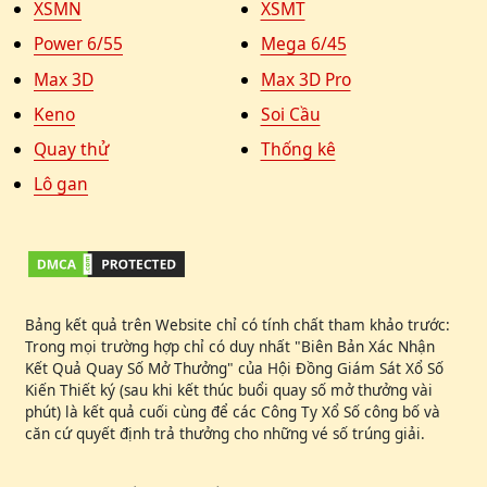
XSMN
XSMT
Power 6/55
Mega 6/45
Max 3D
Max 3D Pro
Keno
Soi Cầu
Quay thử
Thống kê
Lô gan
Bảng kết quả trên Website chỉ có tính chất tham khảo trước:
Trong mọi trường hợp chỉ có duy nhất "Biên Bản Xác Nhận
Kết Quả Quay Số Mở Thưởng" của Hội Đồng Giám Sát Xổ Số
Kiến Thiết ký (sau khi kết thúc buổi quay số mở thưởng vài
phút) là kết quả cuối cùng để các Công Ty Xổ Số công bố và
căn cứ quyết định trả thưởng cho những vé số trúng giải.