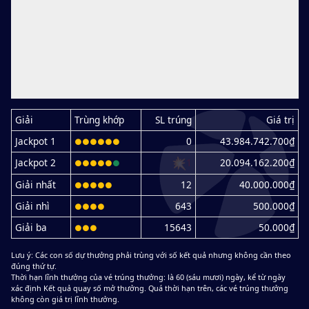
Giải
Trùng khớp
SL trúng
Giá trị
Jackpot 1
0
43.984.742.700₫
●●●●●●
Jackpot 2
1
20.094.162.200₫
●●●●●
●
Giải nhất
12
40.000.000₫
●●●●●
Giải nhì
643
500.000₫
●●●●
Giải ba
15643
50.000₫
●●●
Lưu ý: Các con số dự thưởng phải trùng với số kết quả nhưng không cần theo
đúng thứ tự.
Thời hạn lĩnh thưởng của vé trúng thưởng: là 60 (sáu mươi) ngày, kể từ ngày
xác định Kết quả quay số mở thưởng. Quá thời hạn trên, các vé trúng thưởng
không còn giá trị lĩnh thưởng.