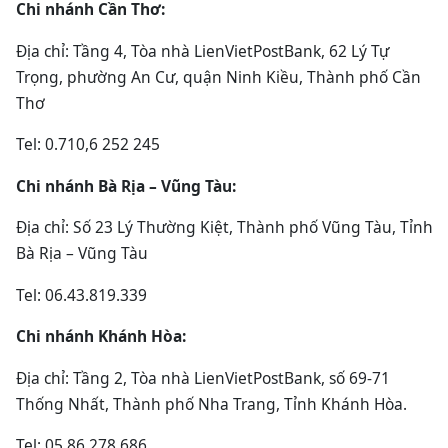
Chi nhánh Cần Thơ:
Địa chỉ: Tầng 4, Tòa nhà LienVietPostBank, 62 Lý Tự
Trọng, phường An Cư, quận Ninh Kiều, Thành phố Cần
Thơ
Tel: 0.710,6 252 245
Chi nhánh Bà Rịa – Vũng Tàu:
Địa chỉ: Số 23 Lý Thường Kiệt, Thành phố Vũng Tàu, Tỉnh
Bà Rịa – Vũng Tàu
Tel: 06.43.819.339
Chi nhánh Khánh Hòa:
Địa chỉ: Tầng 2, Tòa nhà LienVietPostBank, số 69-71
Thống Nhất, Thành phố Nha Trang, Tỉnh Khánh Hòa.
Tel: 05.86.278.686