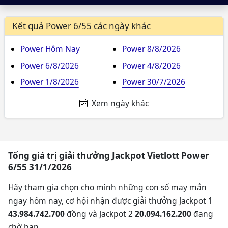
Kết quả Power 6/55 các ngày khác
Power Hôm Nay
Power 8/8/2026
Power 6/8/2026
Power 4/8/2026
Power 1/8/2026
Power 30/7/2026
Xem ngày khác
Tổng giá trị giải thưởng Jackpot Vietlott Power
6/55 31/1/2026
Hãy tham gia chọn cho mình những con số may mắn
ngay hôm nay, cơ hội nhận được giải thưởng Jackpot 1
43.984.742.700
đồng và Jackpot 2
20.094.162.200
đang
chờ bạn