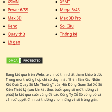
XSMN
XSMT
Power 6/55
Mega 6/45
Max 3D
Max 3D Pro
Keno
Soi Cầu
Quay thử
Thống kê
Lô gan
Bảng kết quả trên Website chỉ có tính chất tham khảo trước:
Trong mọi trường hợp chỉ có duy nhất "Biên Bản Xác Nhận
Kết Quả Quay Số Mở Thưởng" của Hội Đồng Giám Sát Xổ Số
Kiến Thiết ký (sau khi kết thúc buổi quay số mở thưởng vài
phút) là kết quả cuối cùng để các Công Ty Xổ Số công bố và
căn cứ quyết định trả thưởng cho những vé số trúng giải.