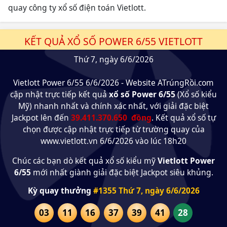
quay công ty xổ số điện toán Vietlott.
KẾT QUẢ XỔ SỐ POWER 6/55 VIETLOTT
Thứ 7, ngày 6/6/2026
Vietlott Power 6/55 6/6/2026 - Website ATrúngRồi.com
cập nhật trực tiếp kết quả
xổ số Power 6/55
(Xổ số kiểu
Mỹ) nhanh nhất và chính xác nhất, với giải đặc biệt
Jackpot lên đến
39.411.370.650 đồng
. Kết quả xổ số tự
chọn được cập nhật trực tiếp từ trường quay của
www.vietlott.vn 6/6/2026 vào lúc 18h20
Chúc các bạn dò kết quả xổ số kiểu mỹ
Vietlott Power
6/55
mới nhất giành giải đặc biệt Jackpot siêu khủng.
Kỳ quay thưởng
#1355 Thứ 7, ngày 6/6/2026
03
11
16
37
39
41
28