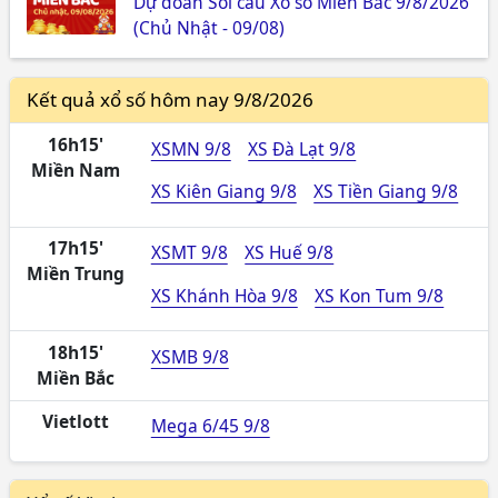
Dự đoán Soi cầu Xổ số Miền Bắc 9/8/2026
(Chủ Nhật - 09/08)
Kết quả xổ số hôm nay 9/8/2026
16h15'
XSMN 9/8
XS Đà Lạt 9/8
Miền Nam
XS Kiên Giang 9/8
XS Tiền Giang 9/8
17h15'
XSMT 9/8
XS Huế 9/8
Miền Trung
XS Khánh Hòa 9/8
XS Kon Tum 9/8
18h15'
XSMB 9/8
Miền Bắc
Vietlott
Mega 6/45 9/8