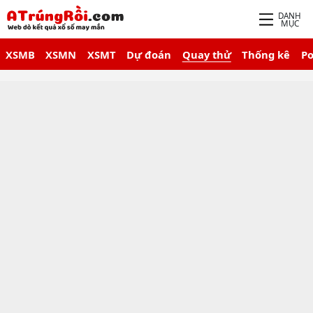
DANH
MỤC
XSMB
XSMN
XSMT
Dự đoán
Quay thử
Thống kê
P