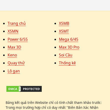
Trang chủ
XSMB
XSMN
XSMT
Power 6/55
Mega 6/45
Max 3D
Max 3D Pro
Keno
Soi Cầu
Quay thử
Thống kê
Lô gan
Bảng kết quả trên Website chỉ có tính chất tham khảo trước:
Trong mọi trường hợp chỉ có duy nhất "Biên Bản Xác Nhận