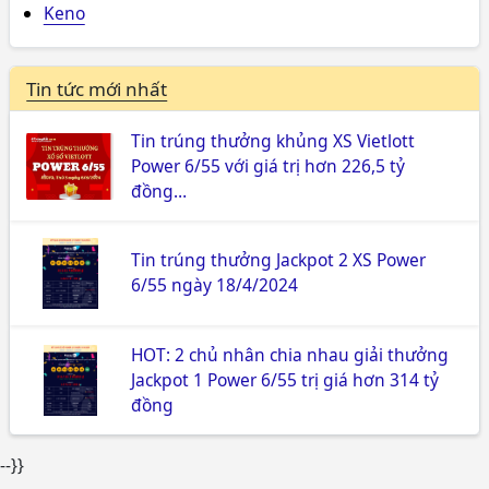
Keno
Tin tức mới nhất
Tin trúng thưởng khủng XS Vietlott
Power 6/55 với giá trị hơn 226,5 tỷ
đồng…
Tin trúng thưởng Jackpot 2 XS Power
6/55 ngày 18/4/2024
HOT: 2 chủ nhân chia nhau giải thưởng
Jackpot 1 Power 6/55 trị giá hơn 314 tỷ
đồng
--}}