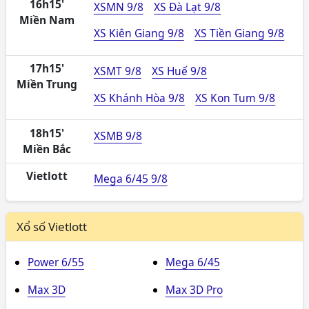
16h15'
XSMN 9/8
XS Đà Lạt 9/8
Miền Nam
XS Kiên Giang 9/8
XS Tiền Giang 9/8
17h15'
XSMT 9/8
XS Huế 9/8
Miền Trung
XS Khánh Hòa 9/8
XS Kon Tum 9/8
18h15'
XSMB 9/8
Miền Bắc
Vietlott
Mega 6/45 9/8
Xổ số Vietlott
Power 6/55
Mega 6/45
Max 3D
Max 3D Pro