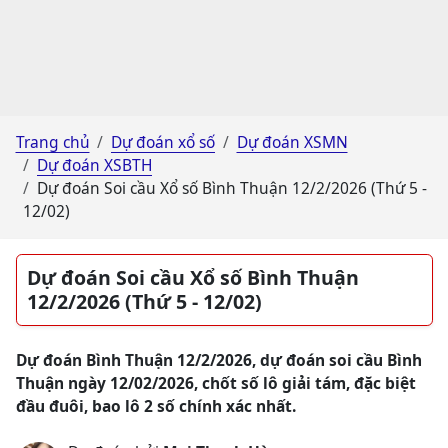
Trang chủ
Dự đoán xổ số
Dự đoán XSMN
Dự đoán XSBTH
Dự đoán Soi cầu Xổ số Bình Thuận 12/2/2026 (Thứ 5 -
12/02)
Dự đoán Soi cầu Xổ số Bình Thuận
12/2/2026 (Thứ 5 - 12/02)
Dự đoán Bình Thuận 12/2/2026, dự đoán soi cầu Bình
Thuận ngày 12/02/2026, chốt số lô giải tám, đặc biệt
đầu đuôi, bao lô 2 số chính xác nhất.