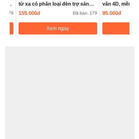
màu
từ xa có phân loại đèn trợ sáng
vân 4D, mềm mị
size
Tripod chụp ảnh SPO1
155.000đ
95.000đ
án: 279
Đã bán: 179
Xem ngay
Xem