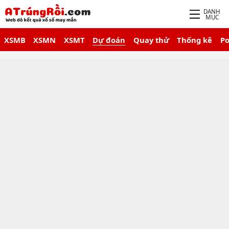
DANH
MỤC
XSMB
XSMN
XSMT
Dự đoán
Quay thử
Thống kê
P