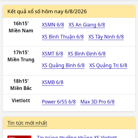
Kết quả xổ số hôm nay 6/8/2026
16h15'
XSMN 6/8
XS An Giang 6/8
Miền Nam
XS Bình Thuận 6/8
XS Tây Ninh 6/8
17h15'
XSMT 6/8
XS Bình Định 6/8
Miền Trung
XS Quảng Bình 6/8
XS Quảng Trị 6/8
18h15'
XSMB 6/8
Miền Bắc
Vietlott
Power 6/55 6/8
Max 3D Pro 6/8
Tin tức mới nhất
Tin trúng thưởng khủng XS Vietlott