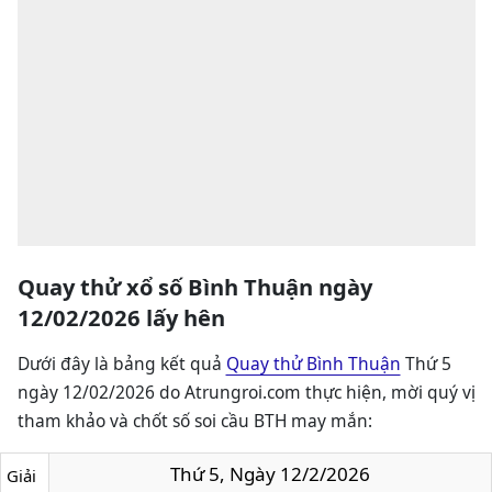
Quay thử xổ số Bình Thuận ngày
12/02/2026 lấy hên
Dưới đây là bảng kết quả
Quay thử Bình Thuận
Thứ 5
ngày 12/02/2026 do Atrungroi.com thực hiện, mời quý vị
tham khảo và chốt số soi cầu BTH may mắn:
Thứ 5, Ngày 12/2/2026
Giải